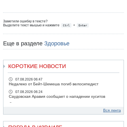
Заметили ошибку в тексте?
Выделите текст мышью и нажмите
+
Ctrl
Enter
Еще в разделе
Здоровье
КОРОТКИЕ НОВОСТИ
07.08.2026 06:47
Недалеко от Бейт-Шемеша погиб велосипедист
07.08.2026 06:24
Саудовская Аравия сообщает о нападении хуситов
06.08.2026 13:43
И еще иранские агенты
Вся лента
06.08.2026 13:13
Арестованы двое подозреваемых в стрельбе по
электрической компании