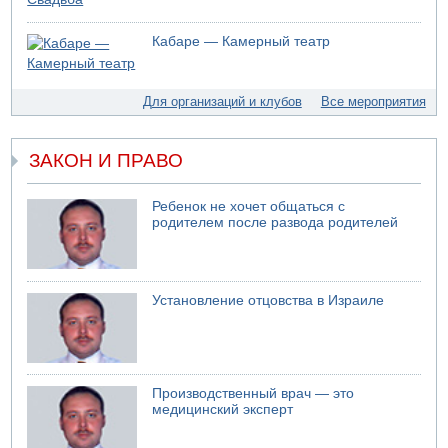
05.08.2026 13:32
В России горят новые склады
Кабаре — Камерный театр
05.08.2026 10:19
Хуситы сообщают об атаке по Саудовскому танкеру
05.08.2026 10:16
Для организаций и клубов
Все мероприятия
Левые активисты пытались ворваться в офис
"Религиозного сионизма"
ЗАКОН И ПРАВО
Ребенок не хочет общаться с
родителем после развода родителей
Установление отцовства в Израиле
Производственный врач — это
медицинский эксперт