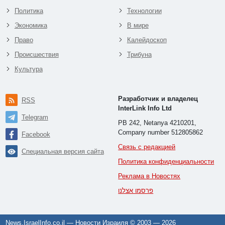
Политика
Технологии
Экономика
В мире
Право
Калейдоскоп
Происшествия
Трибуна
Культура
Разработчик и владелец
RSS
InterLink Info Ltd
Telegram
PB 242, Netanya 4210201,
Company number 512805862
Facebook
Связь с редакцией
Специальная версия сайта
Политика конфиденциальности
Реклама в Новостях
פרסמו אצלנו
News.IsraelInfo.co.il — Новости Израиля © 2003 —
2026