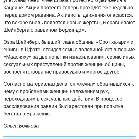
ynet Хаим Леви, член штаба протестного движения в
Кацрине. Акции протеста теперь проходят еженедельно
перед домом раввина. Активисты движения опасаются,
что вскоре вновь появятся новые жертвы, и сравнивают
Шейнберга с раввином Берляндом.
Эзра Шейнберг, бывший глава общины «Орот ха-ари» и
ешивы в Цфате, отсидел семь с половиной лет в тюрьме
«Маасияху» за две попытки изнасилования, серию иных
сексуальных преступлений против женщин общины,
воспрепятствование правосудию и многое другое.
Согласно материалам дела, он «лечил» обратившихся к
нему с проблемами женщин наложением рук,
переходящим в сексуальные действия. В процессе
расследования раввин был арестован при попытке
бегства в Бразилию.
Ольга Божкова