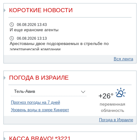
КОРОТКИЕ НОВОСТИ
06.08.2026 13:43
И еще иранские агенты
06.08.2026 13:13
Арестованы двое подозреваемых в стрельбе по
электрической компании
06.08.2026 13:07
Вся лента
Возле Кирьят-Арбы пожар на местности
06.08.2026 12:06
ПОГОДА В ИЗРАИЛЕ
США не будут давить на Израиль в вопросе Ливана
06.08.2026 11:41
Трое подростков ограбили сексшоп в Холоне
Тель-Авив
+26°
06.08.2026 08:45
Прогноз погоды на 7 дней
переменная
Взрыв в Северном Тель-Авиве
Уровень воды в озере Кинерет
облачность
06.08.2026 08:11
Украинская атака на российский НПЗ
Погода в Израиле
05.08.2026 18:30
Израиль провел испытания системы противоракетной
обороны "Хец"
КАССА BRAVO! *3221