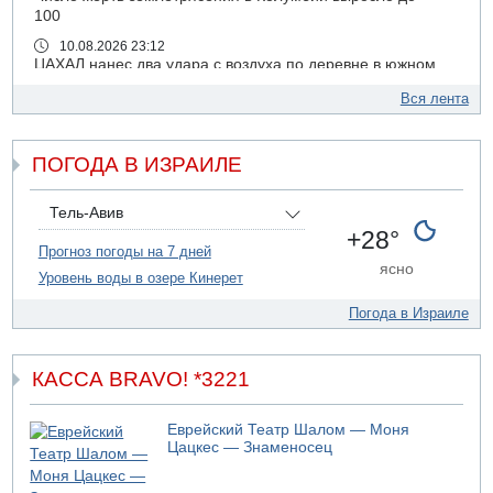
100
10.08.2026 23:12
ЦАХАЛ нанес два удара с воздуха по деревне в южном
Ливане
Вся лента
10.08.2026 19:30
Колумбия признала суверенитет Израиля над
Голанскими высотами
ПОГОДА В ИЗРАИЛЕ
10.08.2026 19:26
В результате землетрясения в Колумбии уже погибли 47
Тель-Авив
человек
+28°
Прогноз погоды на 7 дней
10.08.2026 18:58
ясно
58-летний мужчина тяжело ранен в ДТП на 31 шоссе у
Уровень воды в озере Кинерет
перекрестка Лехавим
Погода в Израиле
10.08.2026 17:59
В Европе новая волна жары
10.08.2026 17:44
КАССА BRAVO! *3221
Об "исчезновении" Артема Кирпичёнка, сообщила
"Гаарец"а, вслед за 13 телеканалом
Еврейский Театр Шалом — Моня
10.08.2026 17:31
Цацкес — Знаменосец
900 дней со дня исчезновения Хайманут Касао: семья
требует от ШАБАК подключиться к розыскам девочки