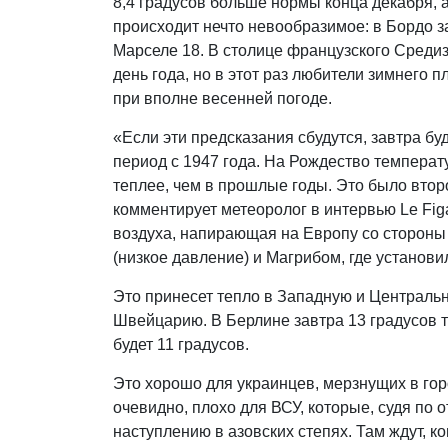
8,4 градусов больше нормы конца декабря, а
происходит нечто невообразимое: в Бордо з
Марселе 18. В столице французского Среди
день года, но в этот раз любители зимнего
при вполне весенней погоде.
«Если эти предсказания сбудутся, завтра бу
период с 1947 года. На Рождество температу
теплее, чем в прошлые годы. Это было второ
комментирует метеоролог в интервью Le Figa
воздуха, напирающая на Европу со стороны
(низкое давление) и Магрибом, где установи
Это принесет тепло в Западную и Централь
Швейцарию. В Берлине завтра 13 градусов т
будет 11 градусов.
Это хорошо для украинцев, мерзнущих в гор
очевидно, плохо для ВСУ, которые, судя по 
наступлению в азовских степях. Там ждут, ко