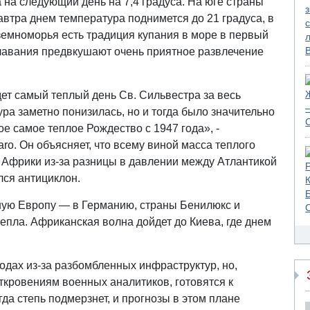
 на следующий день на 7,4 градуса. На юге страны
автра днем температура поднимется до 21 градуса, в
земноморья есть традиция купания в море в первый
 плавания предвкушают очень приятное развлечение
дет самый теплый день Св. Сильвестра за весь
ра заметно понизилась, но и тогда было значительно
е самое теплое Рождество с 1947 года», -
ro. Он объясняет, что всему виной масса теплого
 Африки из-за разницы в давлении между Атлантикой
лся антициклон.
ную Европу — в Германию, страны Бенилюкс и
епла. Африканская волна дойдет до Киева, где днем
одах из-за разбомбленных инфраструктур, но,
откровениям военных аналитиков, готовятся к
гда степь подмерзнет, и прогнозы в этом плане