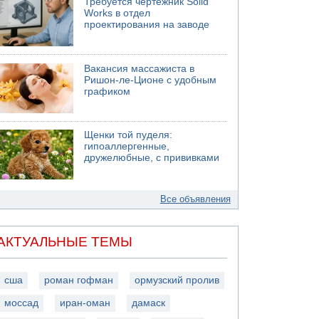
Требуется чертежник Solid
Works в отдел
проектирования на заводе
Вакансия массажиста в
Ришон-ле-Ционе с удобным
графиком
Щенки той пуделя:
гипоаллергенные,
дружелюбные, с прививками
Все объявления
АКТУАЛЬНЫЕ ТЕМЫ
сша
роман гофман
ормузский пролив
моссад
иран-оман
дамаск