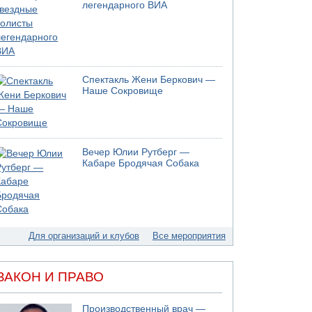
Моджтаба Хаменеи в плохом состоянии
легендарного ВИА
07.08.2026 11:55
Министр обороны ушел с заседания кабинета
на свадьбу
07.08.2026 11:05
Саудовская Аравия опасается нападения
Спектакль Жени Беркович —
хуситов и иракских ополченцев
Наше Сокровище
07.08.2026 08:29
В Бат-Яме утонул мужчина
07.08.2026 08:29
Стрельба в школе Таиланда
Вечер Юлии Рутберг —
Кабаре Бродячая Собака
07.08.2026 06:47
Недалеко от Бейт-Шемеша погиб
велосипедист
07.08.2026 06:24
Саудовская Аравия сообщает о нападении
хуситов
Для организаций и клубов
Все мероприятия
06.08.2026 13:43
И еще иранские агенты
ЗАКОН И ПРАВО
06.08.2026 13:13
Арестованы двое подозреваемых в стрельбе
по электрической компании
Производственный врач —