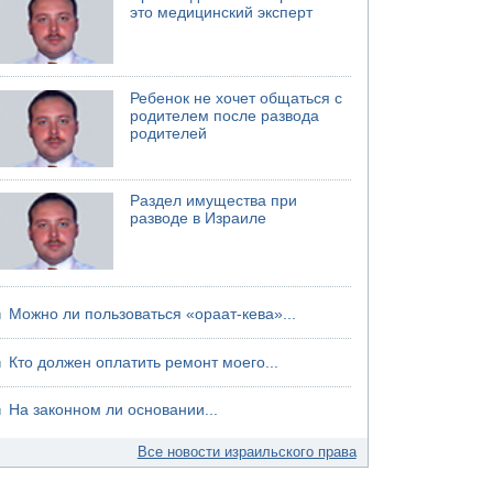
это медицинский эксперт
06.08.2026 13:07
Возле Кирьят-Арбы пожар на местности
06.08.2026 12:06
США не будут давить на Израиль в вопросе
Ребенок не хочет общаться с
Ливана
родителем после развода
родителей
06.08.2026 11:41
Трое подростков ограбили сексшоп в Холоне
Раздел имущества при
разводе в Израиле
Можно ли пользоваться «ораат-кева»...
Кто должен оплатить ремонт моего...
На законном ли основании...
Все новости израильского права