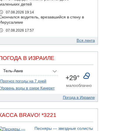
маленьких детей
07.08.2026 19:14
Скончался водитель, врезавшийся в стену в
Иерусалиме
07.08.2026 17:57
Подозреваемый в домогательствах в хостеле
- Гильбоа Дахан
Вся лента
07.08.2026 17:55
Обнародовано имя полицейского,
ПОГОДА В ИЗРАИЛЕ
подозреваемого в коррупционных
отношениях с Йоавом Элиаси
Тель-Авив
07.08.2026 17:51
+29°
БАГАЦ отказался заморозить лишение
Прогноз погоды на 7 дней
налоговых льгот для уклонистов-харедим
малооблачно
Уровень воды в озере Кинерет
07.08.2026 17:48
В Иерусалиме водитель врезался в забор и
Погода в Израиле
серьезно пострадал
07.08.2026 13:47
Ливанская армия сообщила о ранении
КАССА BRAVO! *3221
солдата
07.08.2026 13:39
Песняры — звездные солисты