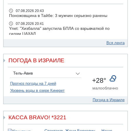
07.08.2026 20:43
Поножовщина в Тайбе: 3 мужчин серьезно ранены
07.08.2026 20:41
Ynet: "Хизбалла" запустила БПЛА со взрывчаткой по
силам ЦАХАЛ
07.08.2026 19:16
Вся лента
ДТП в Ашдоде: тяжело ранены двое маленьких детей
07.08.2026 19:14
ПОГОДА В ИЗРАИЛЕ
Скончался водитель, врезавшийся в стену в
Иерусалиме
07.08.2026 17:57
Тель-Авив
Подозреваемый в домогательствах в хостеле - Гильбоа
+28°
Дахан
Прогноз погоды на 7 дней
малооблачно
Уровень воды в озере Кинерет
07.08.2026 17:55
Обнародовано имя полицейского, подозреваемого в
Погода в Израиле
коррупционных отношениях с Йоавом Элиаси
07.08.2026 17:51
БАГАЦ отказался заморозить лишение налоговых льгот
КАССА BRAVO! *3221
для уклонистов-харедим
07.08.2026 17:48
Спектакль Жени Беркович — Наше