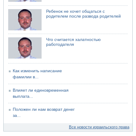
И еще иранские агенты
06.08.2026 13:13
Ребенок не хочет общаться с
Арестованы двое подозреваемых в стрельбе по
родителем после развода родителей
электрической компании
06.08.2026 13:07
Возле Кирьят-Арбы пожар на местности
Что считается халатностью
06.08.2026 12:06
работодателя
США не будут давить на Израиль в вопросе Ливана
06.08.2026 11:41
Трое подростков ограбили сексшоп в Холоне
Как изменить написание
фамилии в...
Влияет ли единовременная
выплата...
Положен ли нам возврат денег
за...
Все новости израильского права