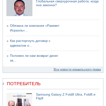
Глобальная сверхурочная работа: когда
Взрыв в Северном Тель-Авиве
она законна?
06.08.2026 08:11
Украинская атака на российский НПЗ
Обязана ли компания «Ракевет
Исраэль»...
Как расторгнуть договор с
адвокатом о...
Положен ли нам возврат денег
за...
Все новости израильского права
ПОТРЕБИТЕЛЬ
Samsung Galaxy Z Fold8 Ultra, Fold8 и
Flip8