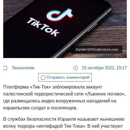
XanderSt/Shutterstock.com
Технологии
15 октября 2022, 19:17
Отправить комментарий
Платформа «Тик-Ток» заблокировала аккаунт
палестинской террористической сети «Львиное логово»,
где размещались видео вооруженных нападений на
израильских солдат и поселенцев.
В службах безопасности Израиля называют нынешнюю
волну террора «интифадой Тик-Тока». В ней участвуют