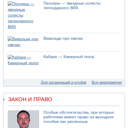
Песняры — звездные солисты
Подозреваемый в домогательствах в хостеле - Гильбоа
легендарного ВИА
Дахан
07.08.2026 17:55
Обнародовано имя полицейского, подозреваемого в
коррупционных отношениях с Йоавом Элиаси
07.08.2026 17:51
Вивальди при свечах
БАГАЦ отказался заморозить лишение налоговых льгот
для уклонистов-харедим
07.08.2026 17:48
Кабаре — Камерный театр
В Иерусалиме водитель врезался в забор и серьезно
пострадал
07.08.2026 13:47
Ливанская армия сообщила о ранении солдата
Для организаций и клубов
Все мероприятия
07.08.2026 13:39
Моджтаба Хаменеи в плохом состоянии
ЗАКОН И ПРАВО
Особые обстоятельства, при которых
работники имеют право на выходное
пособие как уволенные