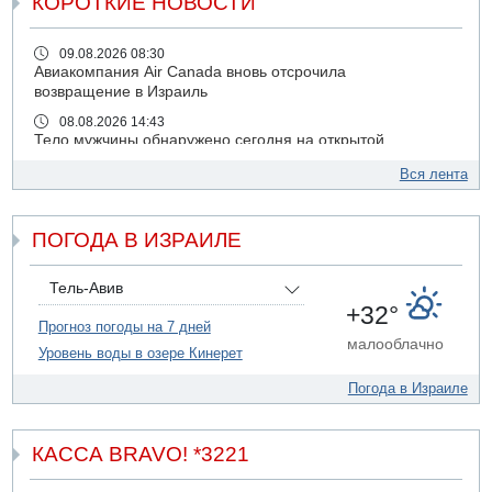
КОРОТКИЕ НОВОСТИ
09.08.2026 08:30
Авиакомпания Air Canada вновь отсрочила
возвращение в Израиль
08.08.2026 14:43
Тело мужчины обнаружено сегодня на открытой
местности недалеко от Реховота
Вся лента
08.08.2026 11:02
Трое убитых в результате российской ракетной атаки по
Киеву
ПОГОДА В ИЗРАИЛЕ
07.08.2026 20:43
Поножовщина в Тайбе: 3 мужчин серьезно ранены
Тель-Авив
07.08.2026 20:41
+32°
Ynet: "Хизбалла" запустила БПЛА со взрывчаткой по
Прогноз погоды на 7 дней
малооблачно
силам ЦАХАЛ
Уровень воды в озере Кинерет
07.08.2026 19:16
Погода в Израиле
ДТП в Ашдоде: тяжело ранены двое маленьких детей
07.08.2026 19:14
Скончался водитель, врезавшийся в стену в
КАССА BRAVO! *3221
Иерусалиме
07.08.2026 17:57