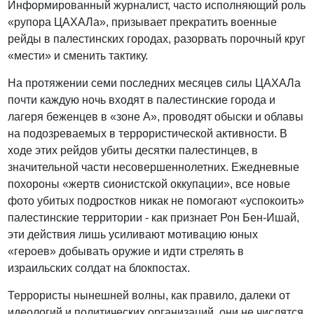
Информированный журналист, часто исполняющий роль
«рупора ЦАХАЛа», призывает прекратить военные
рейды в палестинских городах, разорвать порочный круг
«мести» и сменить тактику.
На протяжении семи последних месяцев силы ЦАХАЛа
почти каждую ночь входят в палестинские города и
лагеря беженцев в «зоне А», проводят обыски и облавы
на подозреваемых в террористической активности. В
ходе этих рейдов убиты десятки палестинцев, в
значительной части несовершеннолетних. Ежедневные
похороны «жертв сионистской оккупации», все новые
фото убитых подростков никак не помогают «успокоить»
палестинские территории - как признает Рон Бен-Ишай,
эти действия лишь усиливают мотивацию юных
«героев» добывать оружие и идти стрелять в
израильских солдат на блокпостах.
Террористы нынешней волны, как правило, далеки от
идеологий и политических организаций, они не числятся