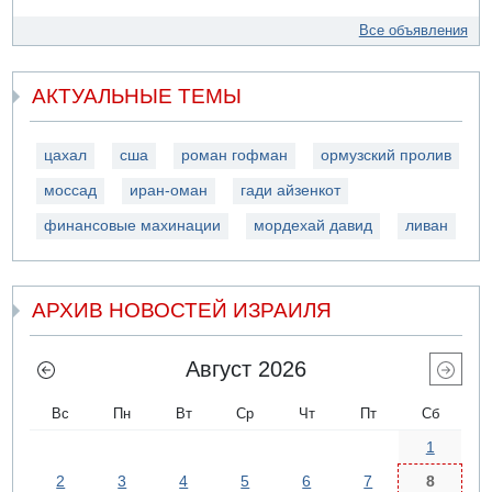
Все объявления
АКТУАЛЬНЫЕ ТЕМЫ
цахал
сша
роман гофман
ормузский пролив
моссад
иран-оман
гади айзенкот
финансовые махинации
мордехай давид
ливан
АРХИВ НОВОСТЕЙ ИЗРАИЛЯ
Август 2026
Вс
Пн
Вт
Ср
Чт
Пт
Сб
1
2
3
4
5
6
7
8