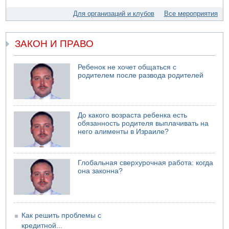
Стрельба в школе Таиланда
Для организаций и клубов
Все мероприятия
07.08.2026 06:47
Недалеко от Бейт-Шемеша погиб велосипедист
07.08.2026 06:24
ЗАКОН И ПРАВО
Саудовская Аравия сообщает о нападении хуситов
06.08.2026 13:43
Ребенок не хочет общаться с
И еще иранские агенты
родителем после развода родителей
06.08.2026 13:13
Арестованы двое подозреваемых в стрельбе по
электрической компании
06.08.2026 13:07
До какого возраста ребенка есть
Возле Кирьят-Арбы пожар на местности
обязанность родителя выплачивать на
него алименты в Израиле?
06.08.2026 12:06
США не будут давить на Израиль в вопросе Ливана
06.08.2026 11:41
Глобальная сверхурочная работа: когда
Трое подростков ограбили сексшоп в Холоне
она законна?
Как решить проблемы с
кредитной...