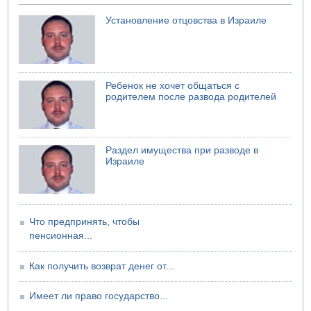
07.08.2026 08:29
Установление отцовства в Израиле
В Бат-Яме утонул мужчина
07.08.2026 08:29
Стрельба в школе Таиланда
07.08.2026 06:47
Ребенок не хочет общаться с
Недалеко от Бейт-Шемеша погиб велосипедист
родителем после развода родителей
07.08.2026 06:24
Саудовская Аравия сообщает о нападении хуситов
Раздел имущества при разводе в
Израиле
Что предпринять, чтобы
пенсионная...
Как получить возврат денег от...
Имеет ли право государство...