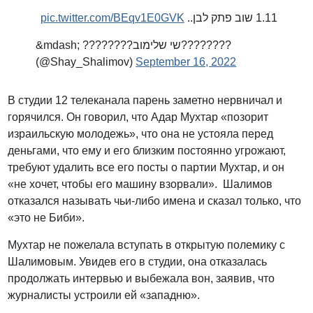
pic.twitter.com/BEqv1E0GVK
1.11 שוב פתק לבן..
&mdash; ????????שי שלימוב????????
(@Shay_Shalimov)
September 16, 2022
В студии 12 телеканала парень заметно нервничал и
горячился. Он говорил, что Адар Мухтар «позорит
израильскую молодежь», что она не устояла перед
деньгами, что ему и его близким постоянно угрожают,
требуют удалить все его посты о партии Мухтар, и он
«не хочет, чтобы его машину взорвали». Шалимов
отказался называть чьи-либо имена и сказал только, что
«это не Биби».
Мухтар не пожелала вступать в открытую полемику с
Шалимовым. Увидев его в студии, она отказалась
продолжать интервью и выбежала вон, заявив, что
журналисты устроили ей «западню».