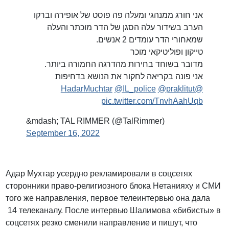
אני חורג ממנהגי ומעלה פה פוסט של אופירה וברקו
הערב בשידור עלה הסגן של הדר מוכתר והעלה
שמאחורי הדר עומדים 2 אנשים.
טייקון ופוליטיקאי מוכר
מדובר בשוחד בחירות מהדרגה החמורה ביותר.
אני פונה בקריאה לחקור את הנושא בדחיפות
@IL_police
@praklitut
@HadarMuchtar
pic.twitter.com/TnvhAahUqb
&mdash; TAL RIMMER (@TalRimmer)
September 16, 2022
Адар Мухтар усердно рекламировали в соцсетях
сторонники право-религиозного блока Нетанияху и СМИ
того же направления, первое телеинтервью она дала
14 телеканалу. После интервью Шалимова «бибисты» в
соцсетях резко сменили направление и пишут, что