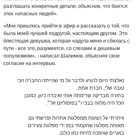
разглашать конкретные детали, объяснив, что боится
этих «опасных людей».
«Мне пришлось прийти в эфир и рассказать о той, что
была моей лучшей подругой, настоящим другом. Это
блестящая девушка, которая надула меня и сбилась с
пути - все это, разумеется, со слезами и дешевым
популизмом», - написал Шалимов, объясняя свое
согласие на интервью.
נאלצתי היום להגיע ולדבר על מי שהייתה החברה הכי
טובה שלי, חברת אמת.
בחורה מבריקה שרימתה אותי ואיבדה כיוון, כמובן
הכל היה מלווה בבכי ו״בפופוליזם זול״.
וויתרתי על הצעות ממפלגות אחרות ופרשתי גם
מאותה מפלגה שהקמתי במו ידי מפלגת צעירים
בוערים שהפכה להיות כמו כולם.