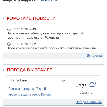
КОРОТКИЕ НОВОСТИ
08.08.2026 14:43
Тело мужчины обнаружено сегодня на открытой
местности недалеко от Реховота
08.08.2026 11:02
Трое убитых в результате российской ракетной атаки по
Киеву
Вся лента
07.08.2026 20:43
Поножовщина в Тайбе: 3 мужчин серьезно ранены
ПОГОДА В ИЗРАИЛЕ
07.08.2026 20:41
Ynet: "Хизбалла" запустила БПЛА со взрывчаткой по
силам ЦАХАЛ
Тель-Авив
07.08.2026 19:16
+27°
ДТП в Ашдоде: тяжело ранены двое маленьких детей
Прогноз погоды на 7 дней
облачно
Уровень воды в озере Кинерет
07.08.2026 19:14
Скончался водитель, врезавшийся в стену в
Погода в Израиле
Иерусалиме