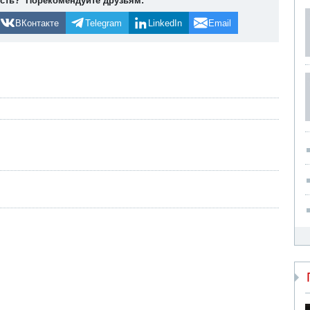
ость? Порекомендуйте друзьям:
ВКонтакте
Telegram
LinkedIn
Email