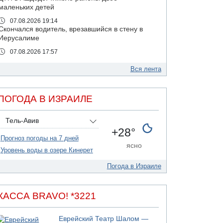
маленьких детей
07.08.2026 19:14
Скончался водитель, врезавшийся в стену в
Иерусалиме
07.08.2026 17:57
Подозреваемый в домогательствах в хостеле
- Гильбоа Дахан
Вся лента
07.08.2026 17:55
Обнародовано имя полицейского,
ПОГОДА В ИЗРАИЛЕ
подозреваемого в коррупционных
отношениях с Йоавом Элиаси
Тель-Авив
07.08.2026 17:51
+28°
БАГАЦ отказался заморозить лишение
Прогноз погоды на 7 дней
налоговых льгот для уклонистов-харедим
ясно
Уровень воды в озере Кинерет
07.08.2026 17:48
В Иерусалиме водитель врезался в забор и
Погода в Израиле
серьезно пострадал
07.08.2026 13:47
Ливанская армия сообщила о ранении
КАССА BRAVO! *3221
солдата
07.08.2026 13:39
Еврейский Театр Шалом —