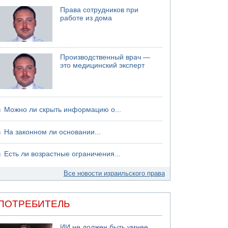
Права сотрудников при
06.08.2026 13:07
работе из дома
Возле Кирьят-Арбы пожар на местности
06.08.2026 12:06
США не будут давить на Израиль в вопросе
Ливана
Производственный врач —
06.08.2026 11:41
это медицинский эксперт
Трое подростков ограбили сексшоп в Холоне
Можно ли скрыть информацию о...
На законном ли основании...
Есть ли возрастные ограничения...
Все новости израильского права
ПОТРЕБИТЕЛЬ
ИИ не должен быть умнее