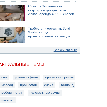
Сдается 3-комнатная
квартира в центре Тель-
Авива, аренда 4000 шекелей
Требуется чертежник Solid
Works в отдел
проектирования на заводе
Все объявления
АКТУАЛЬНЫЕ ТЕМЫ
сша
роман гофман
ормузский пролив
моссад
иран-оман
сирия
таиланд
роберт гилан
нелегальные ссуды
кинерет