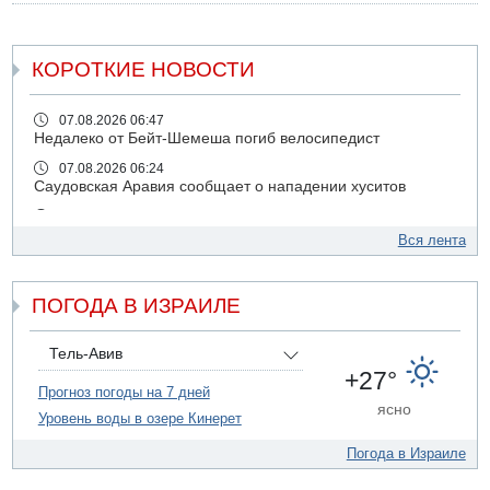
КОРОТКИЕ НОВОСТИ
07.08.2026 06:47
Недалеко от Бейт-Шемеша погиб велосипедист
07.08.2026 06:24
Саудовская Аравия сообщает о нападении хуситов
06.08.2026 13:43
И еще иранские агенты
Вся лента
06.08.2026 13:13
Арестованы двое подозреваемых в стрельбе по
ПОГОДА В ИЗРАИЛЕ
электрической компании
06.08.2026 13:07
Возле Кирьят-Арбы пожар на местности
Тель-Авив
+27°
06.08.2026 12:06
Прогноз погоды на 7 дней
США не будут давить на Израиль в вопросе Ливана
ясно
Уровень воды в озере Кинерет
06.08.2026 11:41
Трое подростков ограбили сексшоп в Холоне
Погода в Израиле
06.08.2026 08:45