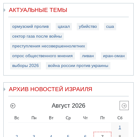
АКТУАЛЬНЫЕ ТЕМЫ
ормузский пролив
цахал
убийство
сша
сектор газа после войны
преступления несовершеннолетних
опрос общественного мнения
ливан
иран-оман
выборы 2026
война россии против украины
АРХИВ НОВОСТЕЙ ИЗРАИЛЯ
Август 2026
Вс
Пн
Вт
Ср
Чт
Пт
Сб
1
2
3
4
5
6
7
8