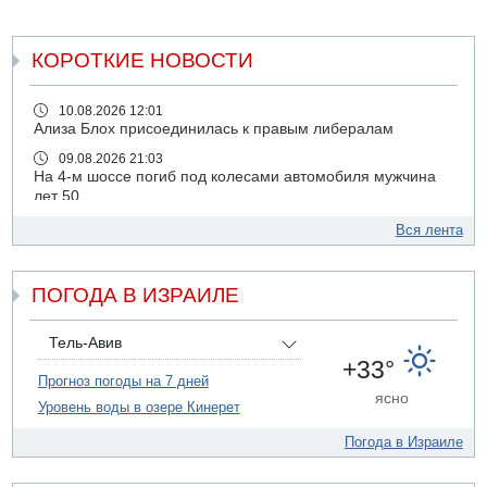
КОРОТКИЕ НОВОСТИ
10.08.2026 12:01
Ализа Блох присоединилась к правым либералам
09.08.2026 21:03
На 4-м шоссе погиб под колесами автомобиля мужчина
лет 50
09.08.2026 20:04
Вся лента
Сын экс-депутата от партии ШАС арестован за
хранение незаконного оружия и наркотиков
ПОГОДА В ИЗРАИЛЕ
09.08.2026 19:36
16-летний подросток разбился насмерть при падении
со скалы в районе пещеры Кешет
Тель-Авив
09.08.2026 19:13
+33°
16-летний подросток упал со скалы в районе пещеры
Прогноз погоды на 7 дней
ясно
Кешет (Верхняя Галилея)
Уровень воды в озере Кинерет
09.08.2026 19:10
Погода в Израиле
Двое погибших при столкновении автомобилей на 1
шоссе