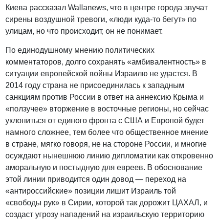
Киева рассказал Wallanews, что в центре города звучат
сирены воздушной тревоги, «люди куда-то бегут» по
улицам, но что происходит, он не понимает.
По единодушному мнению политических
комментаторов, долго сохранять «амбивалентность» в
ситуации европейской войны Израилю не удастся. В
2014 году страна не присоединилась к западным
санкциям против России в ответ на аннексию Крыма и
«ползучее» вторжение в восточные регионы, но сейчас
уклониться от единого фронта с США и Европой будет
намного сложнее, тем более что общественное мнение
в стране, мягко говоря, не на стороне России, и многие
осуждают нынешнюю линию дипломатии как откровенно
аморальную и постыдную для евреев. В обоснование
этой линии приводится один довод — переход на
«антироссийские» позиции лишит Израиль той
«свободы рук» в Сирии, которой так дорожит ЦАХАЛ, и
создаст угрозу нападений на израильскую территорию