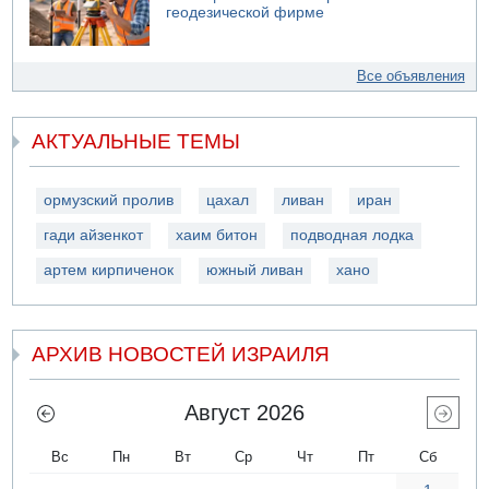
геодезической фирме
Все объявления
АКТУАЛЬНЫЕ ТЕМЫ
ормузский пролив
цахал
ливан
иран
гади айзенкот
хаим битон
подводная лодка
артем кирпиченок
южный ливан
хано
АРХИВ НОВОСТЕЙ ИЗРАИЛЯ
Август 2026
Вс
Пн
Вт
Ср
Чт
Пт
Сб