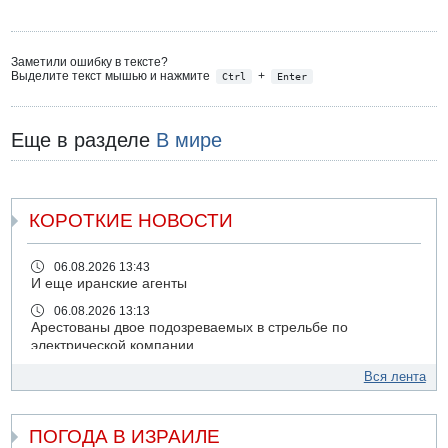
Заметили ошибку в тексте?
Выделите текст мышью и нажмите
+
Ctrl
Enter
Еще в разделе
В мире
КОРОТКИЕ НОВОСТИ
06.08.2026 13:43
И еще иранские агенты
06.08.2026 13:13
Арестованы двое подозреваемых в стрельбе по
электрической компании
06.08.2026 13:07
Вся лента
Возле Кирьят-Арбы пожар на местности
06.08.2026 12:06
ПОГОДА В ИЗРАИЛЕ
США не будут давить на Израиль в вопросе Ливана