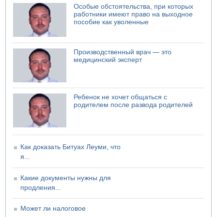
Особые обстоятельства, при которых
И еще иранские агенты
работники имеют право на выходное
06.08.2026 13:13
пособие как уволенные
Арестованы двое подозреваемых в стрельбе по
электрической компании
06.08.2026 13:07
Производственный врач — это
Возле Кирьят-Арбы пожар на местности
медицинский эксперт
06.08.2026 12:06
США не будут давить на Израиль в вопросе Ливана
06.08.2026 11:41
Ребенок не хочет общаться с
Трое подростков ограбили сексшоп в Холоне
родителем после развода родителей
Как доказать Битуах Леуми, что
я...
Какие документы нужны для
продления...
Может ли налоговое