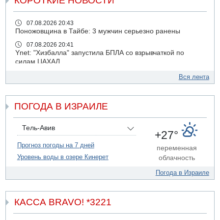
КОРОТКИЕ НОВОСТИ
07.08.2026 20:43
Поножовщина в Тайбе: 3 мужчин серьезно ранены
07.08.2026 20:41
Ynet: "Хизбалла" запустила БПЛА со взрывчаткой по
силам ЦАХАЛ
07.08.2026 19:16
Вся лента
ДТП в Ашдоде: тяжело ранены двое маленьких детей
07.08.2026 19:14
ПОГОДА В ИЗРАИЛЕ
Скончался водитель, врезавшийся в стену в
Иерусалиме
07.08.2026 17:57
Тель-Авив
+27°
Подозреваемый в домогательствах в хостеле - Гильбоа
Дахан
Прогноз погоды на 7 дней
переменная
Уровень воды в озере Кинерет
облачность
07.08.2026 17:55
Обнародовано имя полицейского, подозреваемого в
Погода в Израиле
коррупционных отношениях с Йоавом Элиаси
07.08.2026 17:51
БАГАЦ отказался заморозить лишение налоговых льгот
КАССА BRAVO! *3221
для уклонистов-харедим
07.08.2026 17:48