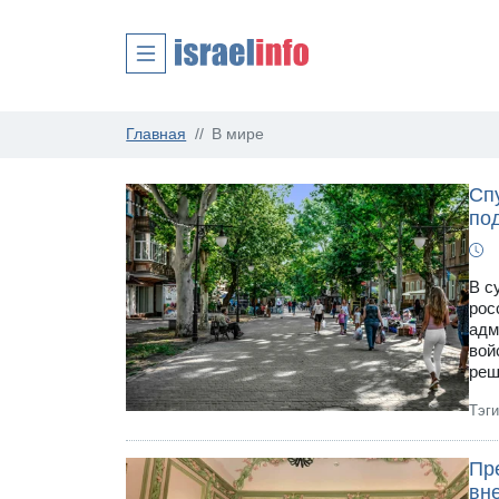
Главная
В мире
Сп
по
В с
рос
адм
вой
реш
Тэг
Пр
вн