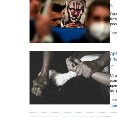
Про
Кат
рос
Тэг
Ар
пр
Ста
изн
вре
пот
Тэг
из