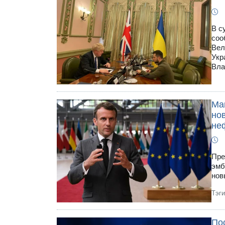
В с
соо
Вел
Укр
Вла
Мак
но
не
Пре
эмб
нов
Тэг
По