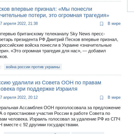
сков впервые признал: «Мы понесли
чительные потери, это огромная трагедия»
7 апреля 2022, 21:38
В мире
нтервью британскому телеканалу Sky News пресс-
ретарь президента РФ Дмитрий Песков впервые признал,
 российские войска понесли в Украине «значительные
ери». «Это огромная трагедия для нас», — добавил
ков.
и:
война россии против украины
ссию удалили из Совета ООН по правам
ловека при поддержке Израиля
7 апреля 2022, 20:12
В мире
еральная Ассамблея ООН проголосовала за предложение
 о приостановке участия России в работе Совета по
вам человека. Израиль голосовал за удаление РФ из СПЧ
 вместе с 92 другими государствами.