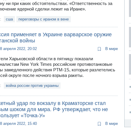
ну ни при каких обстоятельствах. «Ответственность за
лючение ядерной сделки лежит на Иране».
и:
сша
переговоры с ираном в вене
ссия применяет в Украине варварское оружие
ганской войны
8 апреля 2022, 20:02
В мире
ели Харьковской области в пятницу показали
налистам New York Times российские противотанковые
ы замедленного действия PTM-1S, которые разлетелись
всей округе после ночного взрыва ракеты.
и:
война россии против украины
етный удар по вокзалу в Краматорске стал
вым шоком для мира. РФ утверждает, что не
ользует «Точка-У»
8 апреля 2022, 15:40
В мире