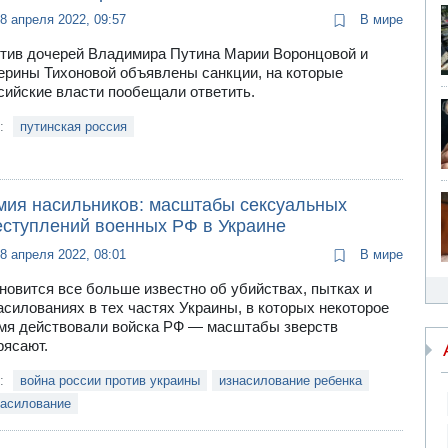
8 апреля 2022, 09:57
В мире
тив дочерей Владимира Путина Марии Воронцовой и
ерины Тихоновой объявлены санкции, на которые
сийские власти пообещали ответить.
и:
путинская россия
мия насильников: масштабы сексуальных
еступлений военных РФ в Украине
8 апреля 2022, 08:01
В мире
новится все больше известно об убийствах, пытках и
асилованиях в тех частях Украины, в которых некоторое
мя действовали войска РФ — масштабы зверств
рясают.
и:
война россии против украины
изнасилование ребенка
насилование