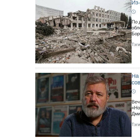
Из-
По 
обл
Бор
Тэг
На
со
Веч
«Но
Дми
Тэг