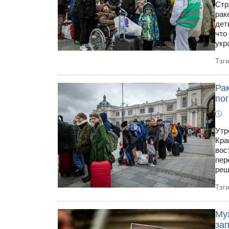
Стр
рак
дет
что
укр
Тэг
Рак
по
Утр
Кра
вос
пер
реш
Тэг
Му
за