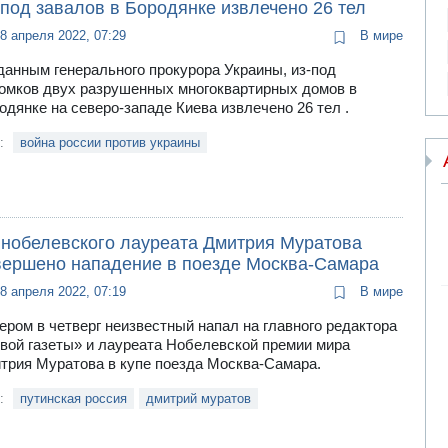
под завалов в Бородянке извлечено 26 тел
8 апреля 2022, 07:29
В мире
данным генерального прокурора Украины, из-под
омков двух разрушенных многоквартирных домов в
одянке на северо-западе Киева извлечено 26 тел .
и:
война россии против украины
 нобелевского лауреата Дмитрия Муратова
вершено нападение в поезде Москва-Самара
8 апреля 2022, 07:19
В мире
ером в четверг неизвестный напал на главного редактора
вой газеты» и лауреата Нобелевской премии мира
трия Муратова в купе поезда Москва-Самара.
и:
путинская россия
дмитрий муратов