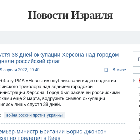
Новости Израиля
устя 38 дней оккупации Херсона над городом
дняли российский флаг
9 апреля 2022, 20:40
В мире
убботу РИА «Новости» опубликовали видео поднятия
сийского триколора над зданием городской
инистрации Херсона. Город был захвачен российскими
сками еще 2 марта, водрузить символ оккупации
ились лишь спустя 38 дней.
и:
война россии против украины
емьер-министр Британии Борис Джонсон
езапно прилетел в Киев