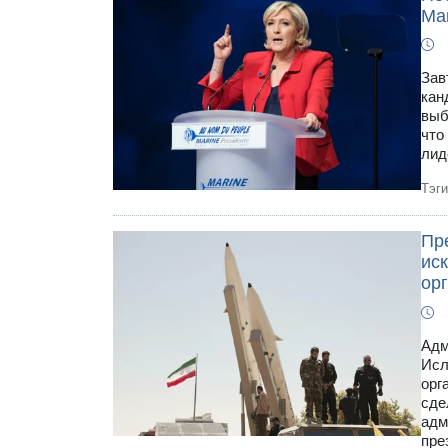
Ма
Зав
кан
выб
что
лид
Тэг
Пр
ис
ор
Адм
Исл
орг
сде
адм
пре