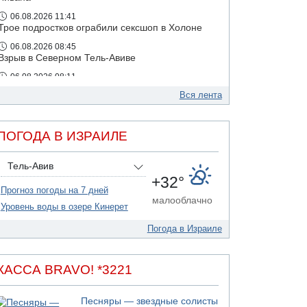
06.08.2026 11:41
Трое подростков ограбили сексшоп в Холоне
06.08.2026 08:45
Взрыв в Северном Тель-Авиве
06.08.2026 08:11
Украинская атака на российский НПЗ
Вся лента
05.08.2026 18:30
Израиль провел испытания системы
противоракетной обороны "Хец"
ПОГОДА В ИЗРАИЛЕ
05.08.2026 18:28
МАДА призывает израильтян срочно сдавать
Тель-Авив
кровь
+32°
Прогноз погоды на 7 дней
05.08.2026 17:00
малооблачно
Бывший посол Израиля в ООН Гилад Эрдан
Уровень воды в озере Кинерет
объявит в четверг о создании новой
политической партии
Погода в Израиле
05.08.2026 13:49
На севере Израиля на берег выбросило тело
КАССА BRAVO! *3221
05.08.2026 13:32
В России горят новые склады
Песняры — звездные солисты