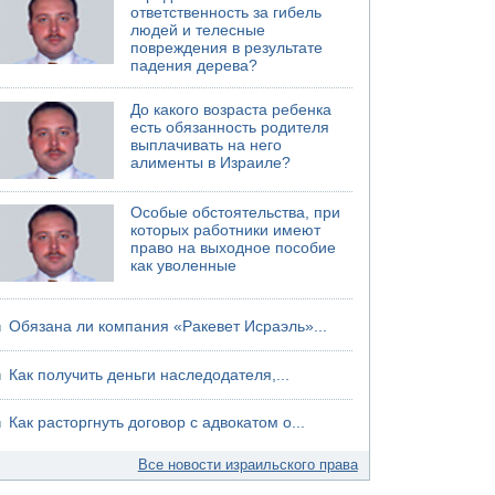
ответственность за гибель
04.08.2026 13:48
людей и телесные
Американцы за пять месяцев израсходовали
повреждения в результате
почти все запасы ракет
падения дерева?
До какого возраста ребенка
есть обязанность родителя
выплачивать на него
алименты в Израиле?
Особые обстоятельства, при
которых работники имеют
право на выходное пособие
как уволенные
Обязана ли компания «Ракевет Исраэль»...
Как получить деньги наследодателя,...
Как расторгнуть договор с адвокатом о...
Все новости израильского права