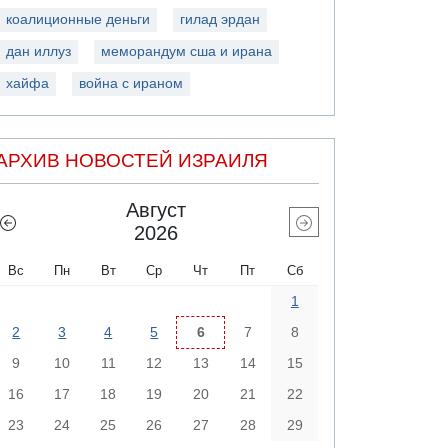
коалиционные деньги
гилад эрдан
дан иллуз
меморандум сша и ирана
хайфа
война с ираном
АРХИВ НОВОСТЕЙ ИЗРАИЛЯ
Август
2026
Вс
Пн
Вт
Ср
Чт
Пт
Сб
1
2
3
4
5
6
7
8
9
10
11
12
13
14
15
16
17
18
19
20
21
22
23
24
25
26
27
28
29