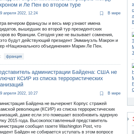
кроном и Ле Пен во втором туре
9 апреля 2022, 12:24
В мире
тра вечером французы и весь мир узнают имена
дидатов, вышедших во второй тур президентских
оров во Франции. Сегодня уже не вызывает сомнения,
 это будут действующий президент Эммануэль Макрон и
ер «Национального объединения» Марин Ле Пен.
и:
франция
едставитель администрации Байдена: США не
ключат КСИР из списка террористических
ганизаций
9 апреля 2022, 10:27
В мире
инистрация Байдена не вычеркнет Корпус стражей
амской революции (КСИР) из списка террористических
анизаций, даже если это помешает возобновить ядерную
лку 2015 года. Высокопоставленный представитель
инистрации сообщил газете Washington Post, что
зидент Байден не собирается уступать в этом вопросе