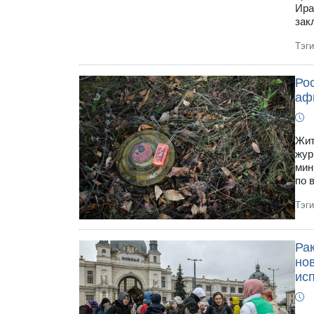
Ира
зак
Тэг
Ро
аф
Жит
жур
мин
по 
Тэг
Рак
но
исп