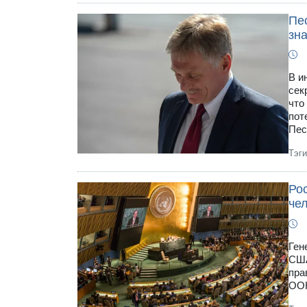
Пе
зна
В и
сек
что
пот
Пес
Тэг
Ро
че
Ген
США
пра
ООН