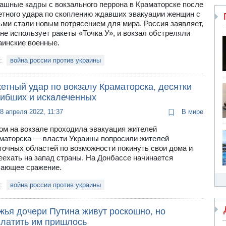
ашные кадры с вокзального перрона в Краматорске после
етного удара по скоплению ждавших эвакуации женщин с
ьми стали новым потрясением для мира. Россия заявляет,
 не использует ракеты «Точка У», и вокзал обстреляли
аинские военные.
и:
война россии против украины
етный удар по вокзалу Краматорска, десятки
гибших и искалеченных
8 апреля 2022, 11:37
В мире
ом на вокзале проходила эвакуация жителей
маторска — власти Украины попросили жителей
точных областей по возможности покинуть свои дома и
еехать на запад страны. На Донбассе начинается
ающее сражение.
и:
война россии против украины
жья дочери Путина живут роскошно, но
платить им пришлось