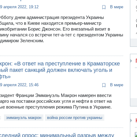
9 апреля 2022, 19:12
В мире
убботу днем администрация президента Украины
бщила, что в Киеве находится премьер-министр
икобритании Борис Джонсон. Его внезапный визит в
аину начался со встречи тет-а-тет с президентом Украины
димиром Зеленским.
рон: «В ответ на преступление в Краматорске
вый пакет санкций должен включать уголь и
фть»
9 апреля 2022, 15:46
В мире
зидент Франции Эммануэль Макрон намерен ввести
арго на поставки российских угля и нефти в ответ на
ые военные преступления режима Путина в Украине.
и:
эммануэль макрон
война россии против украины
следний опрос: минимальный разрыв между