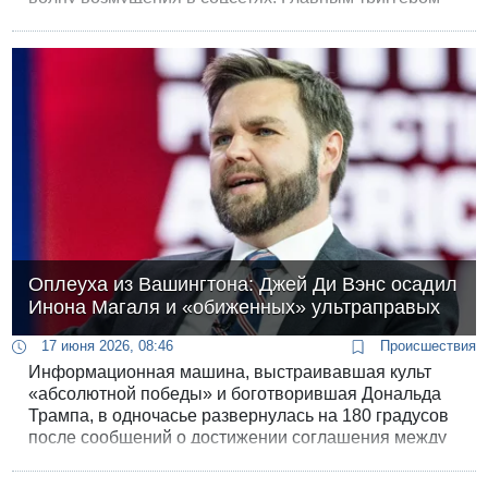
стала реакция премьер-министра на глубоко
болезненный для всей страны вопрос: что
изменилось в нем самом после резни 7 октября?
Прежде чем перейти к серьезным тезисам,
Нетаньяху решил отшутиться и с улыбкой бросил:
«Я немного похудел».
Оплеуха из Вашингтона: Джей Ди Вэнс осадил
Инона Магаля и «обиженных» ультраправых
17 июня 2026, 08:46
Происшествия
Информационная машина, выстраивавшая культ
«абсолютной победы» и боготворившая Дональда
Трампа, в одночасье развернулась на 180 градусов
после сообщений о достижении соглашения между
США и Ираном. Пытаясь любой ценой оградить
Нетаньяху от ответственности за провал, лояльные