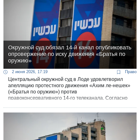
Окружной суд обязал 14-й канал опубликовать
опровержение по иску движения «Братья по
оружию»
2 июня 2026, 17:19
Право
Центральный окружной суд в Лоде удовлетворил
апелляцию протестного движения «Ахим ле-нешек»
(«Братья по оружию») против
правоконсервативного 14-го телеканала. Согласно
судебному вердикту, канал обязан выпустить
публичное уведомление об исправлении ряда
публикаций, в которых утверждалось, что
подозреваемым по громкому делу о шпионаже и
утечке секретных данных в Южном командовании
ЦАХАЛа, является одним из ключевых