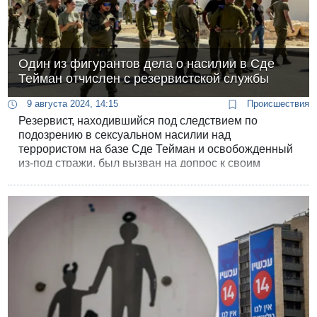
Один из фигурантов дела о насилии в Сде
Тейман отчислен с резервистской службы
9 августа 2024, 14:15
Происшествия
Резервист, находившийся под следствием по
подозрению в сексуальном насилии над
террористом на базе Сде Тейман и освобожденный
из-под стражи, был вызван на допрос к своим
командирам после того, как дал интервью в
программе «Патриоты» на 14 канале.