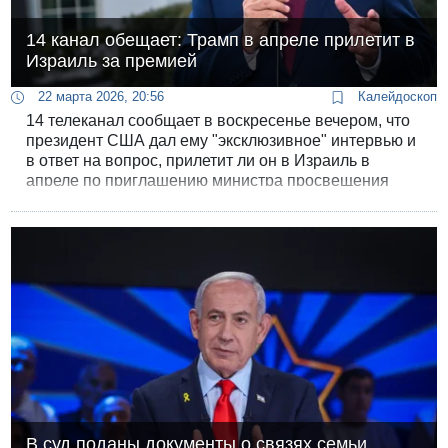
14 канал обещает: Трамп в апреле прилетит в
Израиль за премией
22 марта 2026, 20:56
Калейдоскоп
14 телеканал сообщает в воскресенье вечером, что
президент США дал ему "эксклюзивное" интервью и
в ответ на вопрос, прилетит ли он в Израиль в
апреле по приглашению министра просвещения
Киша, "ясно сказал - да, по-видимому, да".
В суд поданы документы о связях семьи