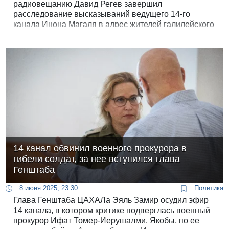
радиовещанию Давид Регев завершил
расследование высказываний ведущего 14-го
канала Инона Магаля в адрес жителей галилейского
города Тамра. Слова были названы “расистскими,
оскорбительными и обобщающими в отношении
арабского населения Израиля”.
14 канал обвинил военного прокурора в
гибели солдат, за нее вступился глава
Генштаба
8 июня 2025, 23:30
Политика
Глава Генштаба ЦАХАЛа Эяль Замир осудил эфир
14 канала, в котором критике подверглась военный
прокурор Ифат Томер-Иерушалми. Якобы, по ее