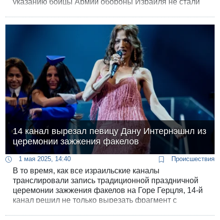
указанию бойцы Армии обороны Израиля не стали
атаковать здание, в котором погибли четверо
израильских солдат, чтобы избежать
"сопутствующего ущерба".
14 канал вырезал певицу Дану Интернэшнл из
церемонии зажжения факелов
1 мая 2025, 14:40
Происшествия
В то время, как все израильские каналы
транслировали запись традиционной праздничной
церемонии зажжения факелов на Горе Герцля, 14-й
канал решил не только вырезать фрагмент с
трансгендерной израильской певицей Даной
Интернэшнл, но даже убрал ее из списка