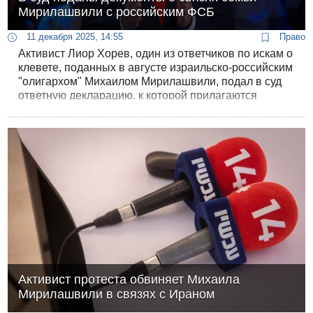
Мирилашвили с российским ФСБ
11 декабря 2025, 14:55
Право
Активист Лиор Хорев, один из ответчиков по искам о
клевете, поданных в августе израильско-российским
"олигархом" Михаилом Мирилашвили, подал в суд
ответную декларацию, к которой прилагаются
документы о деловых связях компаний отца и сына
Мирилашвили с деятелями из ближнего окружения
президента РФ Владимира Путина.
Активист протеста обвиняет Михаила
Мирилашвили в связях с Ираном