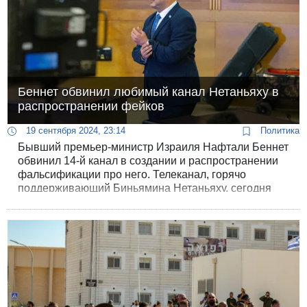
Беннет обвинил любимый канал Нетаньяху в
распространении фейков
19 сентября 2024, 23:14
Политика
Бывший премьер-министр Израиля Нафтали Беннет
обвинил 14-й канал в создании и распространении
фальсификации про него. Телеканал, горячо
поддерживающий Биньямина Нетаньяху, сегодня
сообщил, что его соперник готов обсудить создание
Палестинского государства.