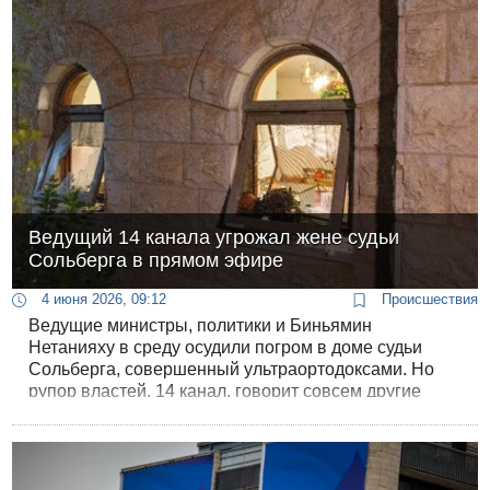
журналисты и блогеры обрушились с яростными
нападками на Белый дом, вызвав жесткую отповедь
со стороны вице-президента США Джей Ди Вэнса.
Ведущий 14 канала угрожал жене судьи
Сольберга в прямом эфире
4 июня 2026, 09:12
Происшествия
Ведущие министры, политики и Биньямин
Нетанияху в среду осудили погром в доме судьи
Сольберга, совершенный ультраортодоксами. Но
рупор властей, 14 канал, говорит совсем другие
вещи.