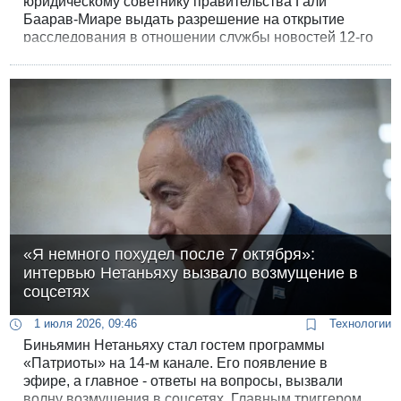
юридическому советнику правительства Гали
Баарав-Миаре выдать разрешение на открытие
расследования в отношении службы новостей 12-го
канала. Поводом стали подозрения в утечке
информации о точном времени начала военной
операции против Ирана «Львиный рык».
«Я немного похудел после 7 октября»:
интервью Нетаньяху вызвало возмущение в
соцсетях
1 июля 2026, 09:46
Технологии
Биньямин Нетаньяху стал гостем программы
«Патриоты» на 14-м канале. Его появление в
эфире, а главное - ответы на вопросы, вызвали
волну возмущения в соцсетях. Главным триггером