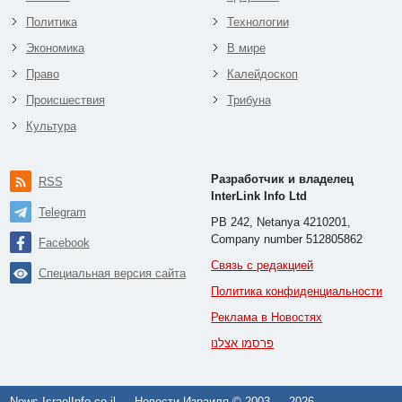
Политика
Технологии
Экономика
В мире
Право
Калейдоскоп
Происшествия
Трибуна
Культура
Разработчик и владелец
RSS
InterLink Info Ltd
Telegram
PB 242, Netanya 4210201,
Company number 512805862
Facebook
Связь с редакцией
Специальная версия сайта
Политика конфиденциальности
Реклама в Новостях
פרסמו אצלנו
News.IsraelInfo.co.il — Новости Израиля © 2003 —
2026