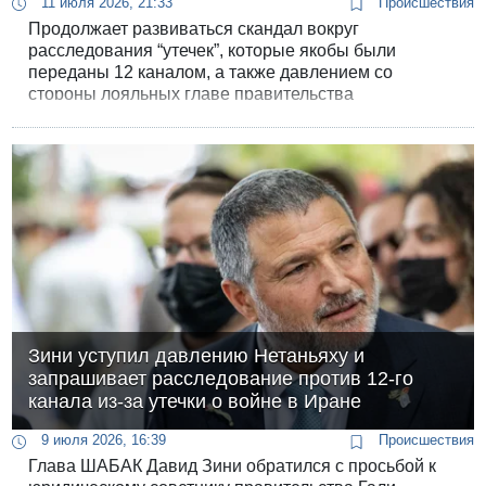
11 июля 2026, 21:33
Происшествия
Продолжает развиваться скандал вокруг
расследования “утечек”, которые якобы были
переданы 12 каналом, а также давлением со
стороны лояльных главе правительства
медиафигур на Давида Зини. Ситуация обострилась
после того, как стало известно о тайных проверках
телефонных контактов израильских репортеров и
признании ШАБАКом ошибок своего руководителя.
Зини уступил давлению Нетаньяху и
запрашивает расследование против 12-го
канала из-за утечки о войне в Иране
9 июля 2026, 16:39
Происшествия
Глава ШАБАК Давид Зини обратился с просьбой к