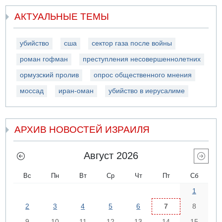
АКТУАЛЬНЫЕ ТЕМЫ
убийство
сша
сектор газа после войны
роман гофман
преступления несовершеннолетних
ормузский пролив
опрос общественного мнения
моссад
иран-оман
убийство в иерусалиме
АРХИВ НОВОСТЕЙ ИЗРАИЛЯ
Август 2026
Вс
Пн
Вт
Ср
Чт
Пт
Сб
1
2
3
4
5
6
7
8
9
10
11
12
13
14
15