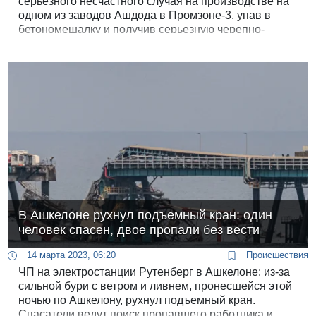
серьезного несчастного случая на производстве на
одном из заводов Ашдода в Промзоне-3, упав в
бетономешалку и получив серьезную черепно-
мозговую травму.
В Ашкелоне рухнул подъемный кран: один
человек спасен, двое пропали без вести
14 марта 2023, 06:20
Происшествия
ЧП на электростанции Рутенберг в Ашкелоне: из-за
сильной бури с ветром и ливнем, пронесшейся этой
ночью по Ашкелону, рухнул подъемный кран.
Спасатели ведут поиск пропавшего работника и