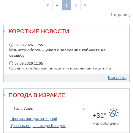
<
«
1
»
>
1 страниц
КОРОТКИЕ НОВОСТИ
07.08.2026 11:55
Министр обороны ушел с заседания кабинета на
свадьбу
07.08.2026 11:05
Саудовская Аравия опасается нападения хуситов и
иракских ополченцев
Вся лента
07.08.2026 08:29
В Бат-Яме утонул мужчина
ПОГОДА В ИЗРАИЛЕ
07.08.2026 08:29
Стрельба в школе Таиланда
07.08.2026 06:47
Тель-Авив
Недалеко от Бейт-Шемеша погиб велосипедист
+31°
Прогноз погоды на 7 дней
07.08.2026 06:24
малооблачно
Уровень воды в озере Кинерет
Саудовская Аравия сообщает о нападении хуситов