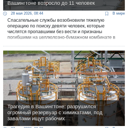
Вашингтоне возросло до 11 человек
28 мая 2026, 08:44
В мире
Спасательные службы возобновили тяжелую
операцию по поиску девяти человек, которые
числятся пропавшими без вести и признаны
погибшими на целлюлозно-бумажном комбинате в
штате Вашингтон. Накануне там произошло
разрушение гигантского резервуара с химикатами,
ставшее одной из самых масштабных и
смертоносных аварий на производстве в США за
последние годы.
Трагедия в Вашингтоне: разрушился
огромный резервуар с химикатами, под
завалами ищут рабочих