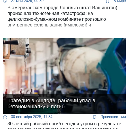
27 мая 2026, 09:39
В мире
В американском городе Лонгвью (штат Вашингтон)
произошла техногенная катастрофа: на
целлюлозно-бумажном комбинате произошло
внутреннее схлопывание (имплозия) и
последующее разрушение огромного резервуара,
заполненного высококоррозионным химическим
составом. По официальным данным, как минимум
один сотрудник предприятия погиб. Еще девять
человек числятся пропавшими без вести, и
спасатели прямо заявляют: шансов найти их
живыми практически нет.
Трагедия в Ашдоде: рабочий упал в
бетономешалку и погиб
30 сентября 2025, 11:34
Происшествия
30-летний рабочий погиб сегодня утром в результате