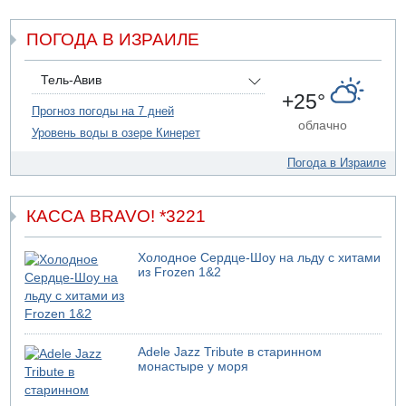
четверг о создании новой политической партии
ПОГОДА В ИЗРАИЛЕ
05.08.2026 13:49
На севере Израиля на берег выбросило тело
05.08.2026 13:32
Тель-Авив
В России горят новые склады
+25°
Прогноз погоды на 7 дней
05.08.2026 10:19
облачно
Уровень воды в озере Кинерет
Хуситы сообщают об атаке по Саудовскому танкеру
Погода в Израиле
КАССА BRAVO! *3221
Холодное Сердце-Шоу на льду с хитами
из Frozen 1&2
Adele Jazz Tribute в старинном
монастыре у моря