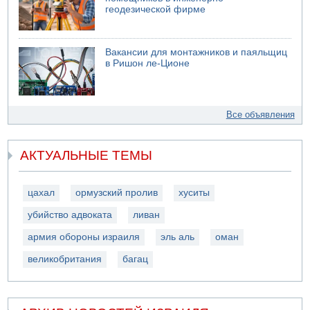
геодезической фирме
Вакансии для монтажников и паяльщиц
в Ришон ле-Ционе
Все объявления
АКТУАЛЬНЫЕ ТЕМЫ
цахал
ормузский пролив
хуситы
убийство адвоката
ливан
армия обороны израиля
эль аль
оман
великобритания
багац