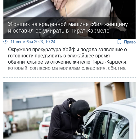
Угонщик на краденной машине сбил женщину
и оставил ее умирать в Тират-Кармеле
11 сентября 2023, 10:24
Право
Окружная прокуратура Хайфы подала заявление о
готовности предъявить в ближайшее время
обвинительное заключение жителю Тират-Кармеля,
который, согласно материалам следствия, сбил на
угнанной машине 48-летнюю жительницу города,
вышедшую утром вынести мусор, и оставил ее
умирать на дороге.