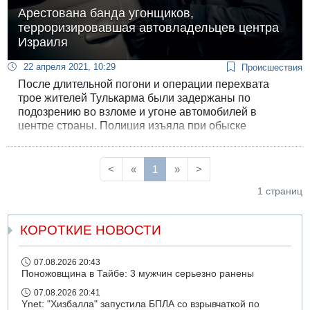
Арестована банда угонщиков,
терроризировавшая автовладельцев центра
Израиля
22 апреля 2021, 10:29
Происшествия
После длительной погони и операции перехвата
трое жителей Тулькарма были задержаны по
подозрению во взломе и угоне автомобилей в
центре страны. Полиция изъяла при обыске
типичный арсенал угонщика и рассказала о методах
работы похитителей машин.
<
«
1
»
>
1 страниц
КОРОТКИЕ НОВОСТИ
07.08.2026 20:43
Поножовщина в Тайбе: 3 мужчин серьезно ранены
07.08.2026 20:41
Ynet: "Хизбалла" запустила БПЛА со взрывчаткой по