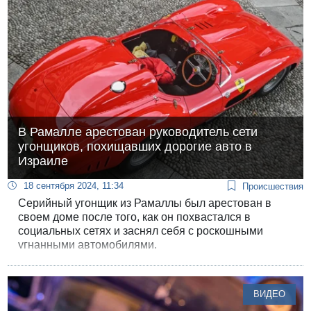
проведенное ЦАХАЛ в связи с инцидентом,
выявило ряд серьезных неполадок в системе
безопасности на базе.
В Рамалле арестован руководитель сети
угонщиков, похищавших дорогие авто в
Израиле
18 сентября 2024, 11:34
Происшествия
Серийный угонщик из Рамаллы был арестован в
своем доме после того, как он похвастался в
социальных сетях и заснял себя с роскошными
угнанными автомобилями.
ВИДЕО