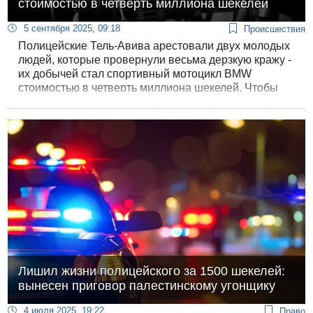
стоимостью в четверть миллиона шекелей
5 сентября 2025, 09:18
Происшествия
Полицейские Тель-Авива арестовали двух молодых
людей, которые провернули весьма дерзкую кражу -
их добычей стал спортивный мотоцикл BMW
стоимостью в четверть миллиона шекелей. Чтобы
вывезти добычу они придумали хитрый способ.
Лишил жизни полицейского за 1500 шекелей:
вынесен приговор палестинскому угонщику
4 июля 2025, 19:22
Право