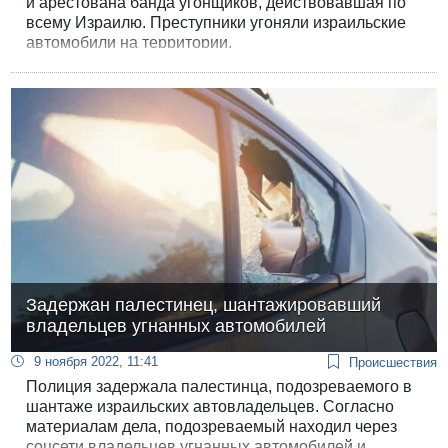
и арестована банда угонщиков, действовавшая по
всему Израилю. Преступники угоняли израильские
автомобили на территории.
Задержан палестинец, шантажировавший
владельцев угнанных автомобилей
9 ноября 2022, 11:41
Происшествия
Полиция задержала палестинца, подозреваемого в
шантаже израильских автовладельцев. Согласно
материалам дела, подозреваемый находил через
соцсети владельцев угнанных автомобилей и