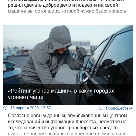
решил сделать доброе дело и подвезти на своей
машине автостопщицу, которой нужно было попасть
в Беэр-Шеву. Однако, когда прозвучали сирены
воздушной тревоги, женщина решила
воспользоваться ситуацией.
«Рейтинг угонов машин»: в каких городах
угоняют чаще
15 апреля 2025, 13:37
Происшествия
Согласно новым данным, опубликованным Центром
исследований и информации Кнессета, несмотря на
то, что количество угонов транспортных средств
существенно уменьшилось в военное время, в ряде