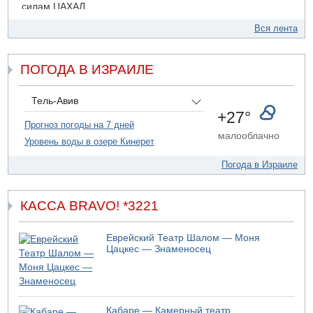
силам ЦАХАЛ
07.08.2026 19:16
Вся лента
ДТП в Ашдоде: тяжело ранены двое маленьких детей
07.08.2026 19:14
ПОГОДА В ИЗРАИЛЕ
Скончался водитель, врезавшийся в стену в
Иерусалиме
07.08.2026 17:57
Тель-Авив
Подозреваемый в домогательствах в хостеле - Гильбоа
+27°
Дахан
Прогноз погоды на 7 дней
малооблачно
Уровень воды в озере Кинерет
07.08.2026 17:55
Обнародовано имя полицейского, подозреваемого в
Погода в Израиле
коррупционных отношениях с Йоавом Элиаси
КАССА BRAVO! *3221
Еврейский Театр Шалом — Моня
Цацкес — Знаменосец
Кабаре — Камерный театр