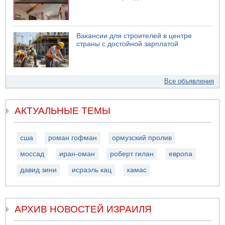
Вакансии для строителей в центре
страны с достойной зарплатой
Все объявления
АКТУАЛЬНЫЕ ТЕМЫ
сша
роман гофман
ормузский пролив
моссад
иран-оман
роберт гилан
европа
давид зини
исраэль кац
хамас
АРХИВ НОВОСТЕЙ ИЗРАИЛЯ