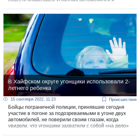
обещал вернуть транспортное средство за
определенную сумму.
В Хайфском округе угонщики использовали 2-
летнего ребенка
15 сентября 2022, 11:23
Происшествия
Бойцы пограничной полиции, принявшие сегодня
участие в погоне за подозреваемыми в угоне двух
автомобилей, не поверили своим глазам, когда
увидели, что угонщики захватили с собой «на дело»
2-летнего ребенка.