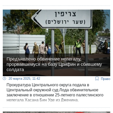
районов сохраняется высокая опасность угонов и
юг Израиля по-прежнему возглавляет этот рейтинг
антирекордов.
Предъявлено обвинение нелегалу,
прорвавшемуся на базу Црифин и сбившему
солдата
20 марта 2025, 11:42
Право
Прокуратура Центрального округа подала в
Центральный окружной суд Лода обвинительное
заключение в отношении 25-летнего палестинского
нелегала Хасана Бин Уде из Дженина,
прорвавшегося через КПП в районе военной базы
Црифин и сбившего солдата. Расследование,