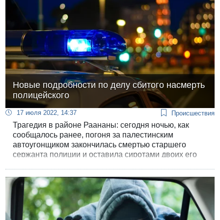
Новые подробности по делу сбитого насмерть
полицейского
17 июля 2022, 14:37
Происшествия
Трагедия в районе Раананы: сегодня ночью, как
сообщалось ранее, погоня за палестинским
автоугонщиком закончилась смертью старшего
сержанта полиции и оставила сиротами двоих его
детей. Стали известны подробности ночного
инцидента.