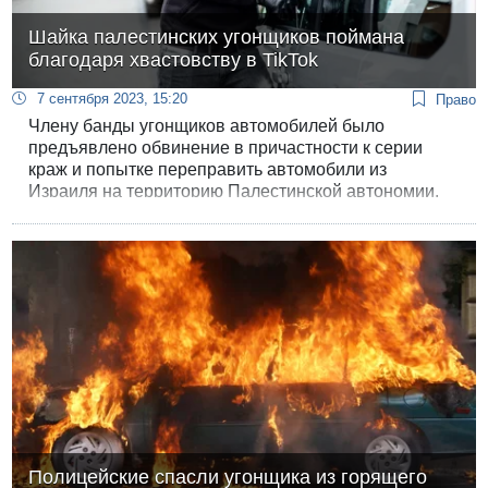
Шайка палестинских угонщиков поймана
благодаря хвастовству в TikTok
7 сентября 2023, 15:20
Право
Члену банды угонщиков автомобилей было
предъявлено обвинение в причастности к серии
краж и попытке переправить автомобили из
Израиля на территорию Палестинской автономии.
На банду израильская полиция вышла благодаря
профилю обвиняемого в TikTok.
Полицейские спасли угонщика из горящего