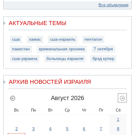
Все объявления
АКТУАЛЬНЫЕ ТЕМЫ
сша
хамас
сша-израиль
пентагон
пакистан
криминальная хроника
7 октября
сша-украина
больницы израиля
брэд купер
АРХИВ НОВОСТЕЙ ИЗРАИЛЯ
Август 2026
Вс
Пн
Вт
Ср
Чт
Пт
Сб
1
2
3
4
5
6
7
8