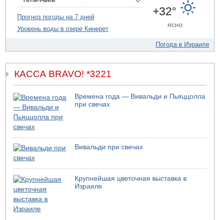
09.08.2026 14:43
+32°
Умер пятилетний ребенок, забытый в закрытой машине
Прогноз погоды на 7 дней
ясно
в Лоде
Уровень воды в озере Кинерет
09.08.2026 13:54
Погода в Израиле
Правительство переводит министерству обороны еще
миллиард шекелей сверх утвержденного бюджета "на
срочные секретные нужды"
КАССА BRAVO! *3221
Времена года — Вивальди и Пьяццолла
при свечах
Вивальди при свечах
Крупнейшая цветочная выставка в
Израиле