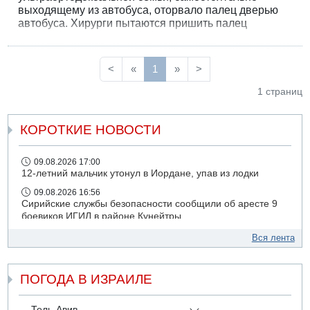
выходящему из автобуса, оторвало палец дверью
автобуса. Хирурги пытаются пришить палец
малыша на место.
<
«
1
»
>
1 страниц
КОРОТКИЕ НОВОСТИ
09.08.2026 17:00
12-летний мальчик утонул в Иордане, упав из лодки
09.08.2026 16:56
Сирийские службы безопасности сообщили об аресте 9
боевиков ИГИЛ в районе Кунейтры
09.08.2026 16:53
Вся лента
Прогноз погоды: с понедельника усиление жары в
удаленных от моря районах Израиля
ПОГОДА В ИЗРАИЛЕ
09.08.2026 15:49
Хуситы сообщили об ударе дроном по саудовскому НПЗ
компании Aramco
Тель-Авив