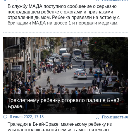
В службу МАДА поступило сообщение о серьезно
пострадавшем ребенке с ожогами и признаками
отравления дымом. Ребенка привезли на встречу с
бригадами МАДА на шоссе 1 и передали медикам.
Трехлетнему ребенку оторвало палец в Бней-
Браке
8 июля 2022, 17:13
Происшествия
Трагедия в Бней-Браке: маленькому ребенку из
ультраортодоксальной семьи, самостоятельно