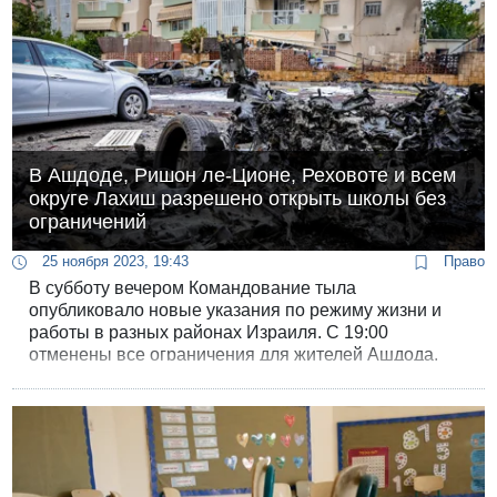
В Ашдоде, Ришон ле-Ционе, Реховоте и всем
округе Лахиш разрешено открыть школы без
ограничений
25 ноября 2023, 19:43
Право
В субботу вечером Командование тыла
опубликовало новые указания по режиму жизни и
работы в разных районах Израиля. С 19:00
отменены все ограничения для жителей Ашдода,
Ришон ле-Циона, Реховота, Ган-Явне, Нес-Ционы и
других населенных пунктов округа Лахиш. ЦАХАЛ
разрешает этим городам вернуть систему
образования к работе в режиме мирного времени.