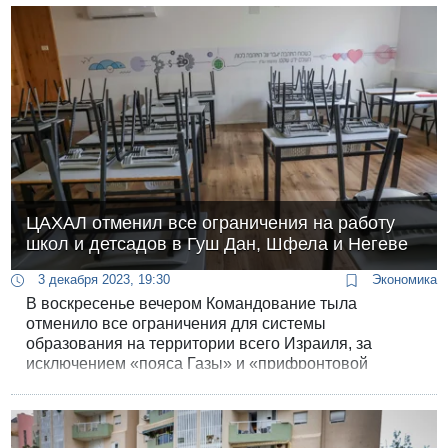
наличными деньгами на случай выхода из строя
банкоматов в чрезвычайной ситуации.
ЦАХАЛ отменил все ограничения на работу
школ и детсадов в Гуш Дан, Шфела и Негеве
3 декабря 2023, 19:30
Экономика
В воскресенье вечером Командование тыла
отменило все ограничения для системы
образования на территории всего Израиля, за
исключением «пояса Газы» и «прифронтовой
полосы» на севере страны. С завтрашнего дня
школы могут приступить к работе в режиме мирного
времени - вне зависимости от доступности
бомбоубежищ.