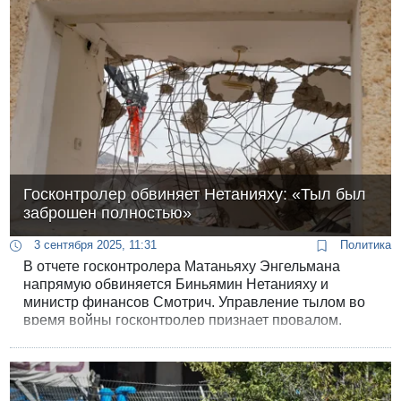
Госконтролер обвиняет Нетанияху: «Тыл был
заброшен полностью»
3 сентября 2025, 11:31
Политика
В отчете госконтролера Матаньяху Энгельмана
напрямую обвиняется Биньямин Нетанияху и
министр финансов Смотрич. Управление тылом во
время войны госконтролер признает провалом.