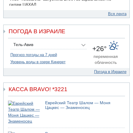
силам ЦАХАЛ
07.08.2026 19:16
Вся лента
ДТП в Ашдоде: тяжело ранены двое маленьких детей
07.08.2026 19:14
ПОГОДА В ИЗРАИЛЕ
Скончался водитель, врезавшийся в стену в
Иерусалиме
07.08.2026 17:57
Тель-Авив
+26°
Подозреваемый в домогательствах в хостеле - Гильбоа
Дахан
Прогноз погоды на 7 дней
переменная
Уровень воды в озере Кинерет
облачность
07.08.2026 17:55
Обнародовано имя полицейского, подозреваемого в
Погода в Израиле
коррупционных отношениях с Йоавом Элиаси
КАССА BRAVO! *3221
Еврейский Театр Шалом — Моня
Цацкес — Знаменосец