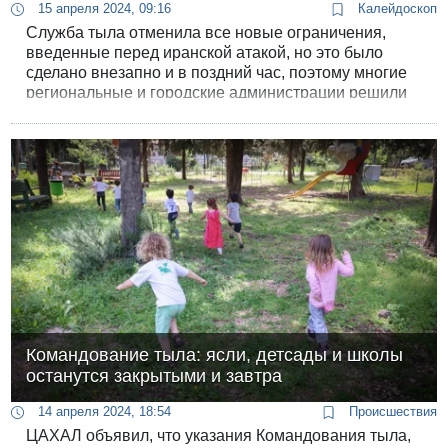
15 апреля 2024, 09:16
Калейдоскоп
Служба тыла отменила все новые ограничения,
введенные перед иранской атакой, но это было
сделано внезапно и в поздний час, поэтому многие
региональные и городские администрации решили
не возвращать систему просвещения к обычному
режиму в понедельник или сделать это с
опозданием.
Командование тыла: ясли, детсады и школы
останутся закрытыми и завтра
14 апреля 2024, 18:54
Происшествия
ЦАХАЛ объявил, что указания Командования тыла,