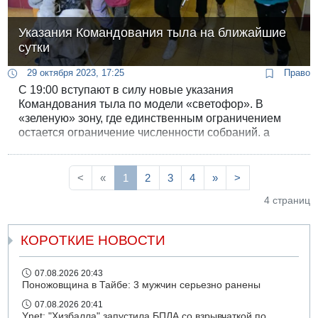
Указания Командования тыла на ближайшие
сутки
29 октября 2023, 17:25
Право
С 19:00 вступают в силу новые указания
Командования тыла по модели «светофор». В
«зеленую» зону, где единственным ограничением
остается ограничение численности собраний, а
школы и детские сады могут работать в режиме
мирного времени, включена большая часть
территории Израиля, за исключением 14 округов.
<
«
1
2
3
4
»
>
4 страниц
КОРОТКИЕ НОВОСТИ
07.08.2026 20:43
Поножовщина в Тайбе: 3 мужчин серьезно ранены
07.08.2026 20:41
Ynet: "Хизбалла" запустила БПЛА со взрывчаткой по