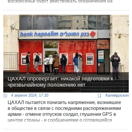
воскресенье будут действовать ограничения на
многие виды деятельности.
ЦАХАЛ опровергает: никакой подготовки к
чрезвычайному положению нет
4 апреля 2024, 17:20
Калейдоскоп
ЦАХАЛ пытается понизить напряжение, возникшее
в обществе в связи с последними распоряжениями
армии - отмене отпусков солдат, глушении GPS в
центре страны - и сообщениями о готовящейся
кампании Службы тыла в СМИ. В рамках этой
кампании граждан собирались призвать запастись