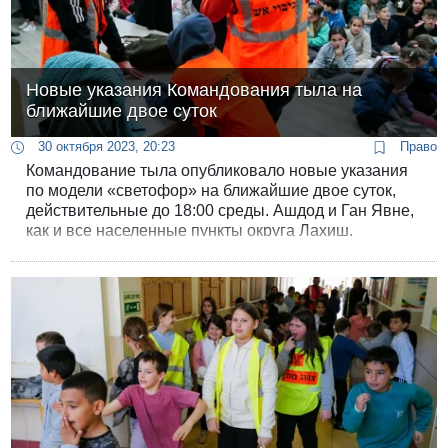
Новые указания Командования тыла на
ближайшие двое суток
30 октября 2023, 20:23
Право
Командование тыла опубликовало новые указания
по модели «светофор» на ближайшие двое суток,
действительные до 18:00 среды. Ашдод и Ган Явне,
как и все населенные пункты округа Лахиш,
переводятся из «оранжевой» зоны в «желтую», там
по желанию местных властей можно открыть школы
с бомбоубежищами. Больше ни для кого ослабления
ограничений нет, есть только ужесточения.