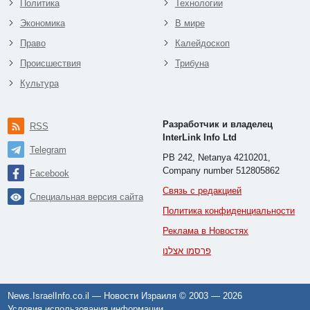
Политика
Технологии
Экономика
В мире
Право
Калейдоскоп
Происшествия
Трибуна
Культура
Разработчик и владелец
RSS
InterLink Info Ltd
Telegram
PB 242, Netanya 4210201,
Company number 512805862
Facebook
Связь с редакцией
Специальная версия сайта
Политика конфиденциальности
Реклама в Новостях
פרסמו אצלנו
News.IsraelInfo.co.il — Новости Израиля © 2003 —
2026
Условия использования информации
.