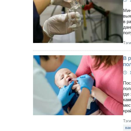
Мин
выя
в р
дан
пол
Тэг
В 
по
Пос
пол
где
кам
мес
кра
Тэг
вак