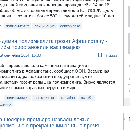
хдневной кампании вакцинации, прошедшей с 14 по 16
ября, об этом сообщили представители ЮНИСЕФ. Цель
пании — охватить более 590 тысяч детей младше 10 лет.
и:
полиомиелит
вакцинация
сектор газа
идемия полиомиелита грозит Афганистану -
либы приостановили вакцинацию
19 сентября 2024, 15:30
В мире
ибы приостановили кампании вакцинации от
иомиелита в Афганистане, сообщает ООН. Всемирная
анизация здравоохранения предупредила, что
анистану грозит вспышка полиомиелита. Вирус является
им из самых заразных вирусов в мире.
и:
полиомиелит
афганистан
талибан
талибы
идемия
канцелярии премьера назвали ложью
формацию о прекращении огня на время