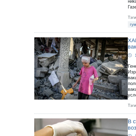
ник
Газ
Тэг
гу
ХА
ва
Ген
Изр
вак
пол
вак
усл
Тэг
В 
во