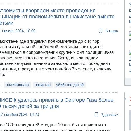
стремисты взорвали место проведения
кцинации от полиомиелита в Пакистане вместе
етьми
1 ноября 2024, 10:00
В мире
акистане, где эпидемия полиомиелита до сих пор
яется актуальной проблемой, медикам приходится
емещаться в сопровождении крупных сил полиции из-за
оверия местного населения. Сегодня в западном
истане злоумышленники атаковали место проведения
цинации, в результате чего погибло 7 человек, включая
ей.
и:
полиомиелит
пакистан
убийство детей
ИСЕФ удалось привить в Секторе Газа более
 тысяч детей за три дня
17 октября 2024, 18:20
Здоровье
ее 180 тысяч детей младше 10 лет были привиты от
иомиелита в центральной части Сектора Газа в рамках