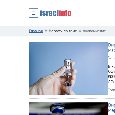
Главная
Новости по теме
полиомиелит
Ви
Из
В к
бол
при
дру
Тэг
Ви
Ие