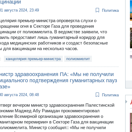
кцинации
31 августа 2024, 23:49
Политика
целярия премьер-министра опровергла слухи о
кращении огня в Секторе Газа для проведения
цинации от полиомиелита. В ведомстве заявили, что
аиль предоставит лишь гуманитарный коридор для
хода медицинских работников и создаст безопасные
ы для вакцинации на несколько часов.
и:
канцелярия премьер-министра
полиомиелит
нистр здравоохранения ПА: «Мы не получили
ициального подтверждения гуманитарных пауз
азе»
30 августа 2024, 08:48
Политика
етверг вечером министр здравоохранения Палестинской
ономии Маджед Абу Рамадан прокомментировал
вление Всемирной организации здравоохранения о
манитарном перемирии» в Секторе Газа для вакцинации
полиомиелита. Министр сообщил:: «Мы не получили