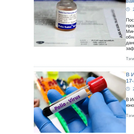
ва
Пос
про
Мин
обн
дан
заф
Тэг
В 
17
В И
юно
Тэг