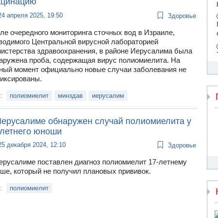
кцинацию
24 апреля 2025, 19:50
Здоровье
ле очередного мониторинга сточных вод в Израиле,
водимого Центральной вирусной лабораторией
истерства здравоохранения, в районе Иерусалима была
аружена проба, содержащая вирус полиомиелита. На
ный момент официально новые случаи заболевания не
иксированы.
и:
полиомиелит
минздав
иерусалим
Иерусалиме обнаружен случай полиомиелита у
-летнего юноши
25 декабря 2024, 12:10
Здоровье
ерусалиме поставлен диагноз полиомиелит 17-летнему
ше, который не получил плановых прививок.
и:
полиомиелит