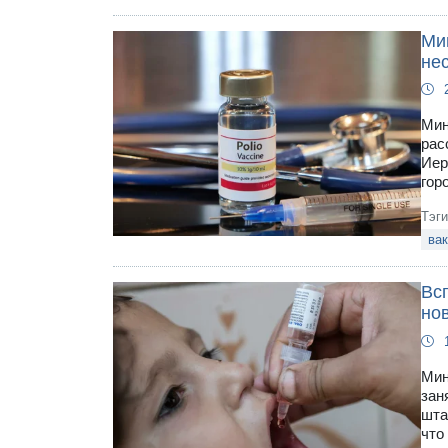
Ми
не
Мин
рас
Иер
гор
Тэг
вак
Вс
но
Мин
зан
шта
что