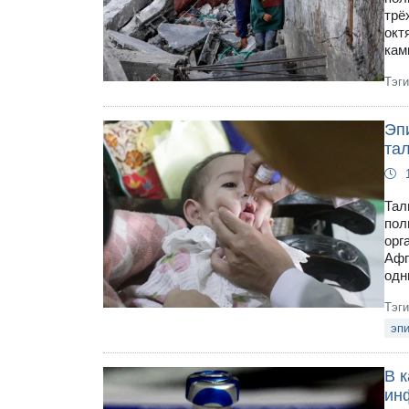
трё
окт
кам
Тэг
Эп
та
Тал
пол
орг
Афг
одн
Тэг
эп
В 
ин