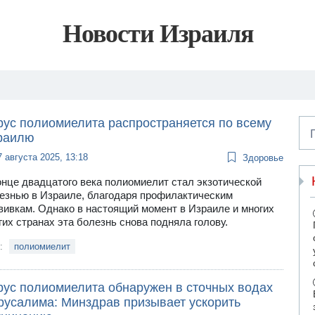
Новости Израиля
рус полиомиелита распространяется по всему
раилю
7 августа 2025, 13:18
Здоровье
онце двадцатого века полиомиелит стал экзотической
езнью в Израиле, благодаря профилактическим
вивкам. Однако в настоящий момент в Израиле и многих
гих странах эта болезнь снова подняла голову.
и:
полиомиелит
рус полиомиелита обнаружен в сточных водах
русалима: Минздрав призывает ускорить