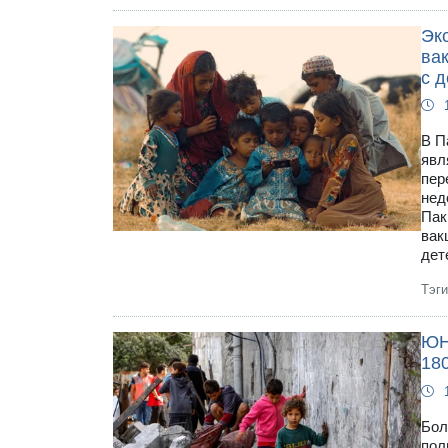
Эк
ва
с д
В П
явл
пер
нед
Пак
вак
дет
Тэг
ЮН
180
Бол
пол