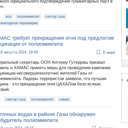
акого официального подтверждения гуманитарных пауз в
е».
и:
воз
полиомиелит
сектор газа
манитарное перемирие
МАС требует прекращения огня под предлогом
кцинации от полиомиелита
16 августа 2024, 19:58
В мире
еральный секретарь ООН Антониу Гутерриш призвал
аиль и ХАМАС принять меры для проведения кампании
цинации несовершеннолетних жителей Газы от
иомиелита. Лидеры террористов заявили, что лучшая
цина - это прекращение огня ЦАХАЛом безо всяких
овий.
и:
сектор газа
полиомиелит
хамас
сточных водах в районе Газы обнаружен
збудитель полиомиелита