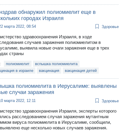
нздрав обнаружил полиомиелит еще в
скольких городах Израиля
22 марта 2022, 08:54
Здоровье
истерство здравоохранения Израиля, в ходе
следования случаев заражения полиомиелитом в
усалиме, выявила новые очаги заражения еще в трех
одах страны
и:
полиомиелит
вспышка полиомиелита
цинация в израиле
вакцинация
вакцинация детей
пышка полиомиелита в Иерусалиме: выявлены
вые случаи заражения
10 марта 2022, 12:11
Здоровье
истерство здравоохранения Израиля, эксперты которого
ялись расследованием случая заражения мутантным
ммом вируса полиомиелита в Иерусалиме, сообщили,
 выявлено еще несколько новых случаев заражения.