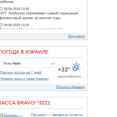
ребенка
09.08.2026 13:38
NYT: Хизбалла переживает самый серьезный
финансовый кризис за многие годы
09.08.2026 13:29
Трагедия в Мексике: четырехлетний
израильский ребенок утонул, упав в бассейн
Вся лента
09.08.2026 08:30
Авиакомпания Air Canada вновь отсрочила
возвращение в Израиль
ПОГОДА В ИЗРАИЛЕ
08.08.2026 14:43
Тело мужчины обнаружено сегодня на
Тель-Авив
открытой местности недалеко от Реховота
+33°
Прогноз погоды на 7 дней
малооблачно
Уровень воды в озере Кинерет
Погода в Израиле
КАССА BRAVO! *3221
Песняры — звездные солисты