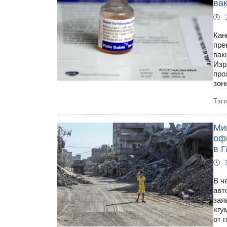
ва
Кан
пре
вак
Изр
про
зон
Тэг
Ми
оф
в Г
В ч
авт
зая
«гу
от 