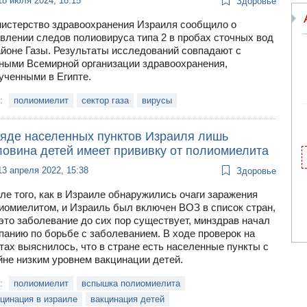
18 июля 2024, 18:15
Здоровье
истерство здравоохранения Израиля сообщило о
влении следов полиовируса типа 2 в пробах сточных вод
айоне Газы. Результаты исследований совпадают с
ными Всемирной организации здравоохранения,
ученными в Египте.
и:
полиомиелит
сектор газа
вирусы
ряде населенных пунктов Израиля лишь
ловина детей имеет прививку от полиомиелита
13 апреля 2022, 15:38
Здоровье
ле того, как в Израиле обнаружились очаги заражения
иомиелитом, и Израиль был включен ВОЗ в список стран,
 это заболевание до сих пор существует, минздрав начал
панию по борьбе с заболеванием. В ходе проверок на
тах выяснилось, что в стране есть населенные пункты с
йне низким уровнем вакцинации детей.
и:
полиомиелит
вспышка полиомиелита
цинация в израиле
вакцинация детей