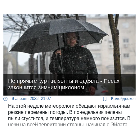
Не прячьте куртки, зонты и одеяла - Песах
закончится зимним циклоном
9 апреля 2023, 21:07
Калейдоскоп
На этой неделе метеорологи обещают израильтянам
резкие перемены погоды. В понедельник пелены
пыли сгустится, и температура немного понизится. В
ночи на всей территории страны, начиная с Эйлата,
начнутся локальные грозы, направление ветра
переменится и во вторник резко похолодает -