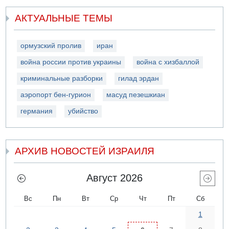
АКТУАЛЬНЫЕ ТЕМЫ
ормузский пролив
иран
война россии против украины
война с хизбаллой
криминальные разборки
гилад эрдан
аэропорт бен-гурион
масуд пезешкиан
германия
убийство
АРХИВ НОВОСТЕЙ ИЗРАИЛЯ
Август 2026
Вс
Пн
Вт
Ср
Чт
Пт
Сб
1