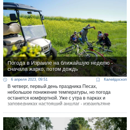
столбики термометров прыгнут вниз более чем на
10 градусов.
Погода в Израиле на ближайшую неделю -
сначала жарко, потом дождь
6 апреля 2023, 09:51
Калейдоскоп
В четверг, первый день праздника Песах,
небольшое понижение температуры, но погода
останется комфортной. Уже с утра в парках и
заповедниках настоящий аншлаг - израильтяне
проводят свой выходной на природе.