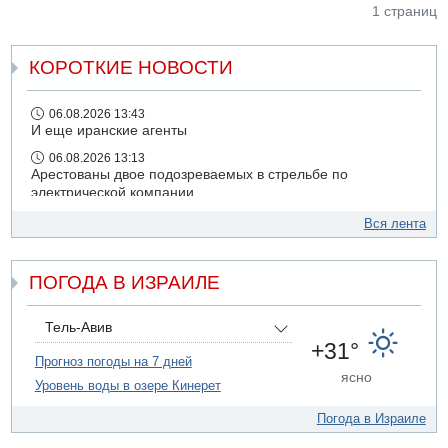
1 страниц
КОРОТКИЕ НОВОСТИ
06.08.2026 13:43
И еще иранские агенты
06.08.2026 13:13
Арестованы двое подозреваемых в стрельбе по
электрической компании
06.08.2026 13:07
Вся лента
Возле Кирьят-Арбы пожар на местности
06.08.2026 12:06
ПОГОДА В ИЗРАИЛЕ
США не будут давить на Израиль в вопросе Ливана
06.08.2026 11:41
Трое подростков ограбили сексшоп в Холоне
Тель-Авив
+31°
06.08.2026 08:45
Прогноз погоды на 7 дней
Взрыв в Северном Тель-Авиве
ясно
Уровень воды в озере Кинерет
Погода в Израиле