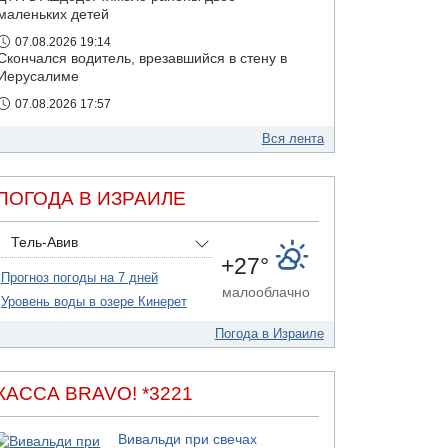
маленьких детей
07.08.2026 19:14
Скончался водитель, врезавшийся в стену в
Иерусалиме
07.08.2026 17:57
Подозреваемый в домогательствах в хостеле
- Гильбоа Дахан
Вся лента
07.08.2026 17:55
Обнародовано имя полицейского,
ПОГОДА В ИЗРАИЛЕ
подозреваемого в коррупционных
отношениях с Йоавом Элиаси
Тель-Авив
+27°
Прогноз погоды на 7 дней
малооблачно
Уровень воды в озере Кинерет
Погода в Израиле
КАССА BRAVO! *3221
Вивальди при свечах