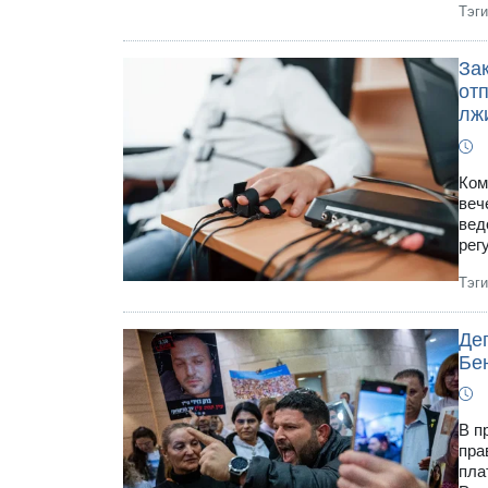
Тэг
За
от
лж
Ком
веч
вед
рег
Тэг
Де
Бе
В п
пра
пла