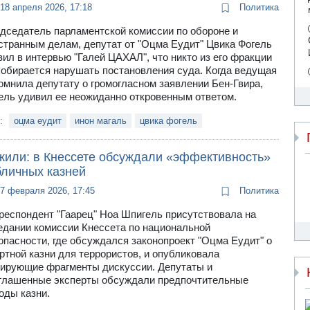
18 апреля 2026, 17:18
Политика
дседатель парламентской комиссии по обороне и
странным делам, депутат от "Оцма Еудит" Цвика Фогель
вил в интервью "Галей ЦАХАЛ", что никто из его фракции
собирается нарушать постановления суда. Когда ведущая
омнила депутату о громогласном заявлении Бен-Гвира,
ель удивил ее неожиданно откровенным ответом.
и:
оцма еудит
инон магаль
цвика фогель
жили: в Кнессете обсуждали «эффективность»
бличных казней
7 февраля 2026, 17:45
Политика
респондент "Гаарец" Ноа Шпигель присутствовала на
едании комиссии Кнессета по национальной
опасности, где обсуждался законопроект "Оцма Еудит" о
ртной казни для террористов, и опубликовала
ирующие фрагменты дискуссии. Депутаты и
глашенные эксперты обсуждали предпочтительные
оды казни.