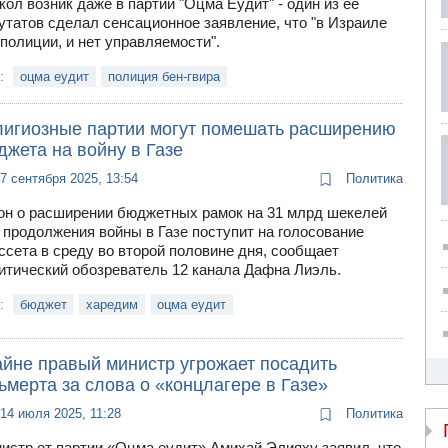
кол возник даже в партии "Оцма Еудит" - один из ее
утатов сделал сенсационное заявление, что "в Израиле
 полиции, и нет управляемости".
и:
оцма еудит
полиция бен-гвира
лигиозные партии могут помешать расширению
жета на войну в Газе
7 сентября 2025, 13:54
Политика
он о расширении бюджетных рамок на 31 млрд шекелей
 продолжения войны в Газе поступит на голосование
ссета в среду во второй половине дня, сообщает
итический обозреватель 12 канала Дафна Лиэль.
и:
бюджет
харедим
оцма еудит
айне правый министр угрожает посадить
мерта за слова о «концлагере в Газе»
14 июля 2025, 11:28
Политика
истр от партии «Оцма еудит» Амихай Элияху заявил, что