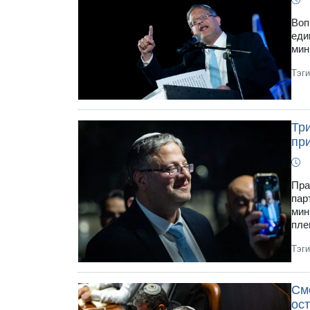
Воп
еди
мин
Тэг
Тр
при
Пра
пар
мин
пле
Тэг
См
ос