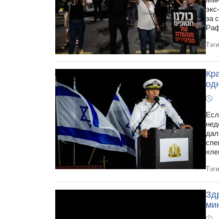
экс
за 
Раф
Тэг
Кр
одн
Есл
нед
дал
спе
«ле
Тэг
Здр
ми