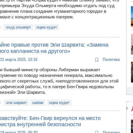
-премьера Эхуда Ольмерта необходимо отдать под суд
сравнение плана создания «гуманитарного города» в
иахе с концентрационным лагерем.
и:
эхуд ольмерт
оцма еудит
айне правые против Эли Шарвита: «Замена
ого капланиста на другого»
31 марта 2025, 10:16
Политика
и бывший министр обороны Либерман выражает
оумение по поводу назначения генерала, максимально
екого от секретных служб, «неподготовленного» для этой
цифической работы, то в лагере Бен-Гвира недовольны
визной» Эли Шарвита.
и:
эли шарвит
шабак
оцма еудит
авствуйте: Бен-Гвир вернулся на место
нистра внутренней безопасности
19 марта 2025, 06:30
Политика