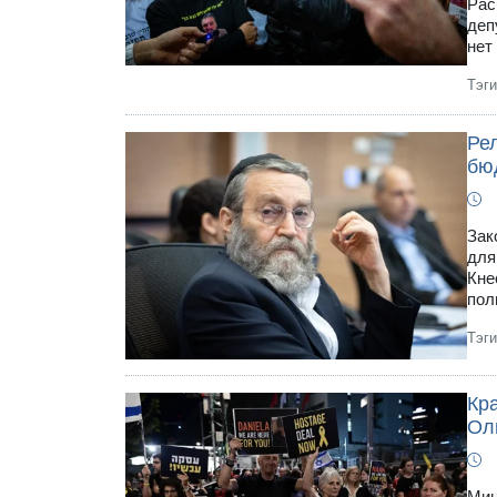
Рас
деп
нет
Тэг
Ре
бюд
Зак
для
Кне
пол
Тэг
Кр
Оль
Мин