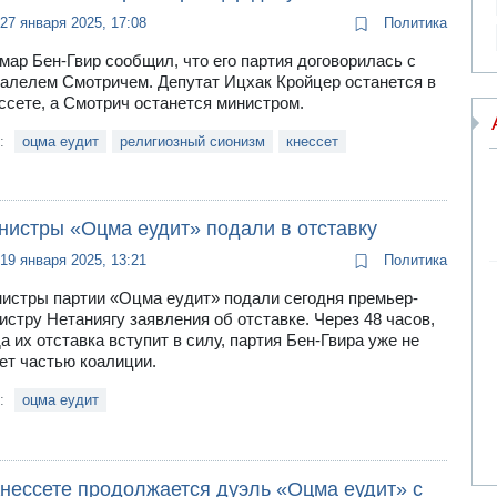
27 января 2025, 17:08
Политика
мар Бен-Гвир сообщил, что его партия договорилась с
алелем Смотричем. Депутат Ицхак Кройцер останется в
ссете, а Смотрич останется министром.
и:
оцма еудит
религиозный сионизм
кнессет
нистры «Оцма еудит» подали в отставку
19 января 2025, 13:21
Политика
истры партии «Оцма еудит» подали сегодня премьер-
истру Нетаниягу заявления об отставке. Через 48 часов,
да их отставка вступит в силу, партия Бен-Гвира уже не
ет частью коалиции.
и:
оцма еудит
Кнессете продолжается дуэль «Оцма еудит» с