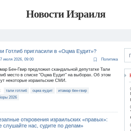
Новости Израиля
ли Готлиб пригласили в «Оцма Еудит»?
7 июля 2026, 09:00
Политика
мар Бен-Гвир предложил скандальной депутатке Тали
либ место в списке "Оцма Еудит" на выборах. Об этом
ут некоторые израильские СМИ.
и:
тали готлиб
оцма еудит
итамар бен-гвир
боры 2026
езапные откровения израильских «правых»:
е слушайте нас, судите по делам»