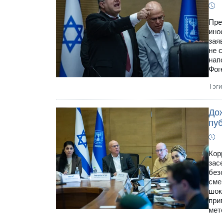
Пре
ино
зая
не 
нап
Фог
Тэг
До
пу
Кор
зас
без
сме
шок
при
мет