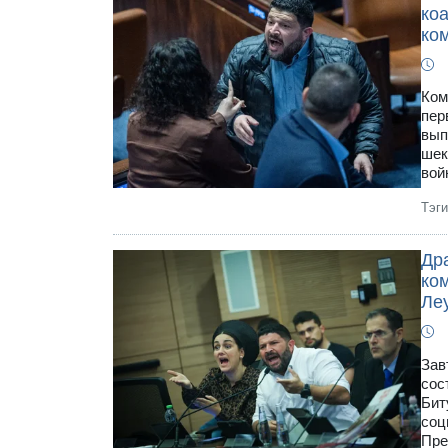
ко
ко
Ком
пер
вып
шек
вой
Тэг
Дра
ком
Ле
Зав
сос
Бит
соц
Пре