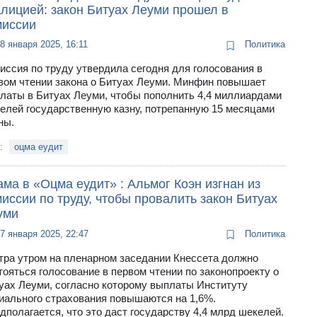
алицией: закон Битуах Леуми прошел в
миссии
8 января 2025, 16:11
Политика
иссия по труду утвердила сегодня для голосования в
вом чтении закона о Битуах Леуми. Минфин повышает
латы в Битуах Леуми, чтобы пополнить 4,4 миллиардами
елей государственную казну, потрепанную 15 месяцами
ны.
и:
оцма еудит
ма в «Оцма еудит» : Альмог Коэн изгнан из
иссии по труду, чтобы провалить закон Битуах
уми
7 января 2025, 22:47
Политика
тра утром на пленарном заседании Кнессета должно
тояться голосование в первом чтении по законопроекту о
уах Леуми, согласно которому выплаты Институту
иального страхования повышаются на 1,6%.
дполагается, что это даст государству 4,4 млрд шекелей.