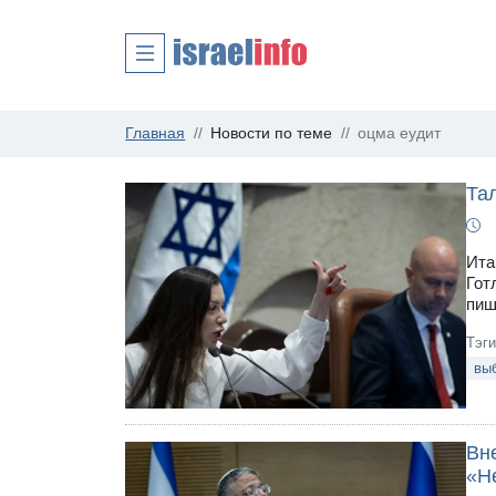
Главная
Новости по теме
оцма еудит
Та
Ита
Гот
пиш
Тэг
вы
Вн
«Н