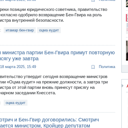
реки позиции юридического советника, правительство
ногласно одобрило возвращение Бен-Гвира на роль
истра внутренней безопасности.
и:
итамар бен-гвир
оцма еудит
и министра партии Бен-Гвира примут повторную
сягу уже завтра
18 марта 2025, 15:49
Политика
вительство утвердит сегодня возвращение министров
тии «Оцма еудит» на прежние должности, а завтра три
истра от этой партии вновь принесут присягу на
нарном заседании Кнессета.
и:
оцма еудит
отрич и Бен-Гвир договорились: Смотрич
тается министром, Кройцер депутатом