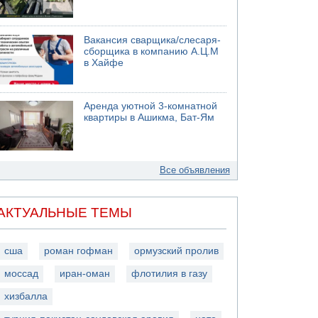
Вакансия сварщика/слесаря-
сборщика в компанию А.Ц.М
в Хайфе
Аренда уютной 3-комнатной
квартиры в Ашикма, Бат-Ям
Все объявления
АКТУАЛЬНЫЕ ТЕМЫ
сша
роман гофман
ормузский пролив
моссад
иран-оман
флотилия в газу
хизбалла