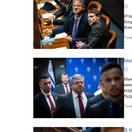
Ита
Бец
Кне
Тэг
Ми
Мин
мин
ког
буд
Тэг
В 