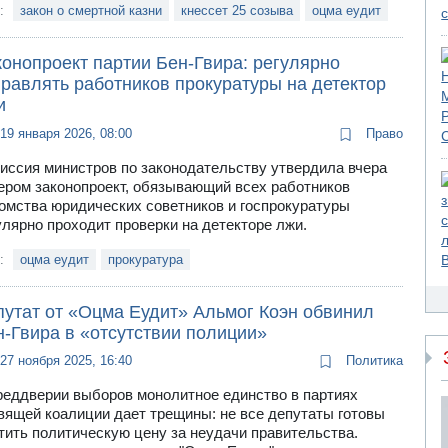
и:
закон о смертной казни
кнессет 25 созыва
оцма еудит
конопроект партии Бен-Гвира: регулярно
правлять работников прокуратуры на детектор
и
19 января 2026, 08:00
Право
иссия министров по законодательству утвердила вчера
ером законопроект, обязывающий всех работников
омства юридических советников и госпрокуратуры
улярно проходит проверки на детекторе лжи.
и:
оцма еудит
прокуратура
путат от «Оцма Еудит» Альмог Коэн обвинил
н-Гвира в «отсутствии полиции»
27 ноября 2025, 16:40
Политика
реддверии выборов монолитное единство в партиях
вящей коалиции дает трещины: не все депутаты готовы
тить политическую цену за неудачи правительства.