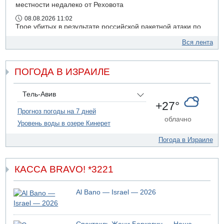
местности недалеко от Реховота
08.08.2026 11:02
Трое убитых в результате российской ракетной атаки по
Киеву
Вся лента
07.08.2026 20:43
Поножовщина в Тайбе: 3 мужчин серьезно ранены
ПОГОДА В ИЗРАИЛЕ
07.08.2026 20:41
Ynet: "Хизбалла" запустила БПЛА со взрывчаткой по
силам ЦАХАЛ
Тель-Авив
07.08.2026 19:16
+27°
ДТП в Ашдоде: тяжело ранены двое маленьких детей
Прогноз погоды на 7 дней
облачно
Уровень воды в озере Кинерет
07.08.2026 19:14
Скончался водитель, врезавшийся в стену в
Погода в Израиле
Иерусалиме
КАССА BRAVO! *3221
Al Bano — Israel — 2026