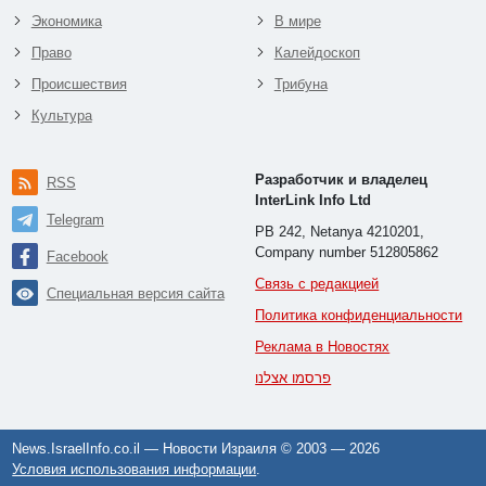
Экономика
В мире
Право
Калейдоскоп
Происшествия
Трибуна
Культура
Разработчик и владелец
RSS
InterLink Info Ltd
Telegram
PB 242, Netanya 4210201,
Company number 512805862
Facebook
Связь с редакцией
Специальная версия сайта
Политика конфиденциальности
Реклама в Новостях
פרסמו אצלנו
News.IsraelInfo.co.il — Новости Израиля © 2003 —
2026
Условия использования информации
.