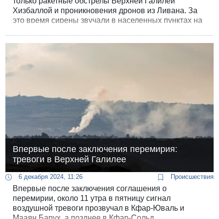
только ракетные обстрелы Верхней Галилеи
Хизбаллой и проникновения дронов из Ливана. За
это время сирены звучали в населенных пунктах на
«линии противостояния» не меньше 15 раз, в
основном в районе Кирьят-Шмоны, Метулы и других
мест на Галилейском выступе. О пострадавших не
сообщалось.
Впервые после заключения перемирия:
тревоги в Верхней Галилее
6 декабря 2024, 11:26
Происшествия
Впервые после заключения соглашения о
перемирии, около 11 утра в пятницу сигнал
воздушной тревоги прозвучал в Кфар-Юваль и
Мааян Барух, а позднее в Кфар-Сольд.