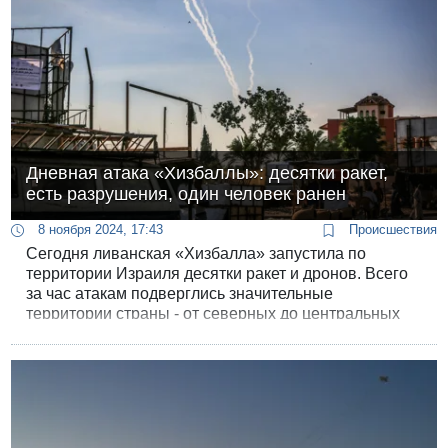
Дневная атака «Хизбаллы»: десятки ракет,
есть разрушения, один человек ранен
8 ноября 2024, 17:43
Происшествия
Сегодня ливанская «Хизбалла» запустила по
территории Израиля десятки ракет и дронов. Всего
за час атакам подверглись значительные
территории страны - от северных до центральных
районов. Во время обстрелов был ранен 40-летний
мужчина.