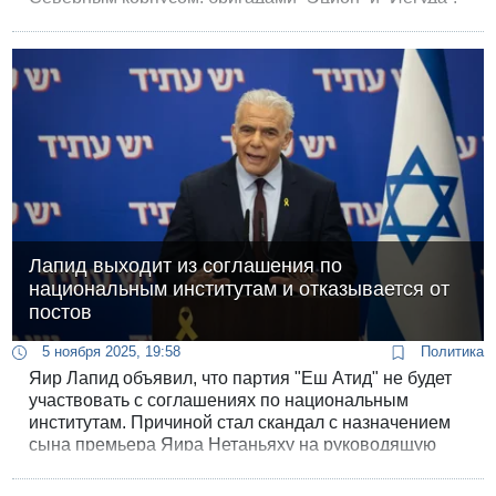
возглавлял дивизию в Иудее и Самарии и
руководил колледжем командования и штаба.
Лапид выходит из соглашения по
национальным институтам и отказывается от
постов
5 ноября 2025, 19:58
Политика
Яир Лапид объявил, что партия "Еш Атид" не будет
участвовать с соглашениях по национальным
институтам. Причиной стал скандал с назначением
сына премьера Яира Нетаньяху на руководящую
должность во Всемирной сионистской организации.