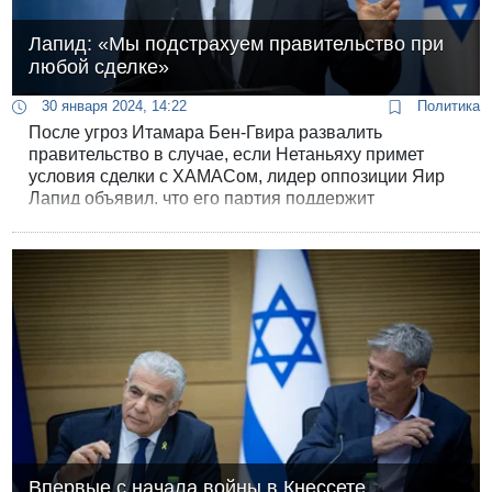
Лапид: «Мы подстрахуем правительство при
любой сделке»
30 января 2024, 14:22
Политика
После угроз Итамара Бен-Гвира развалить
правительство в случае, если Нетаньяху примет
условия сделки с ХАМАСом, лидер оппозиции Яир
Лапид объявил, что его партия поддержит
правительство, если оно решит одобрить сделку по
освобождению заложников. В заявлении Лапида
говорилось: «Мы подстрахуем правительство в
любой сделке, которая вернет похищенных их
родным».
Впервые с начала войны в Кнессете