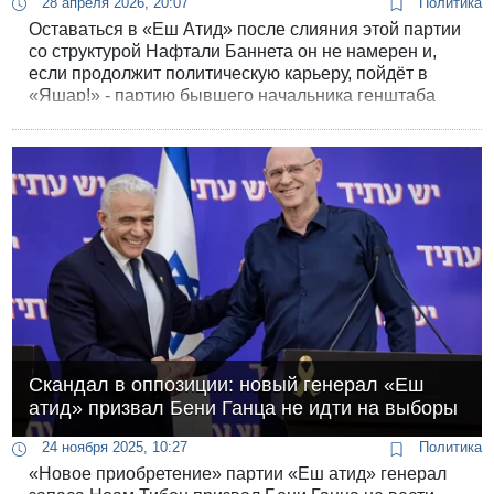
28 апреля 2026, 20:07
Политика
Оставаться в «Еш Атид» после слияния этой партии
со структурой Нафтали Баннета он не намерен и,
если продолжит политическую карьеру, пойдёт в
«Яшар!» - партию бывшего начальника генштаба
ЦАХАЛа.
Скандал в оппозиции: новый генерал «Еш
атид» призвал Бени Ганца не идти на выборы
24 ноября 2025, 10:27
Политика
«Новое приобретение» партии «Еш атид» генерал