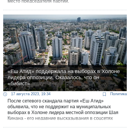
место председателя партии.
«Еш Атид» поддержала на выборах в Холоне
лидера оппозиции. Оказалось, что он
«бибист»
17 августа 2023, 19:34
Политика
После сетевого скандала партия «Еш Атид»
объявила, что не поддержит на муниципальных
выборах в Холоне лидера местной оппозиции Шая
Кинана - его недавние высказывания в соцсетях
оказались «несовместимыми с ценностями партии».
Ранее «Еш Атид» объясняла, что старается