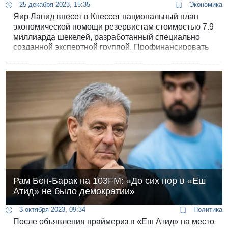
25 декабря 2023, 15:35
Экономика
Яир Лапид внесет в Кнессет национальный план
экономической помощи резервистам стоимостью 7.9
миллиарда шекелей, разработанный специально
созданной экспертной группой. Профинансировать
программу предлагается за счет «коалиционных
денег», зарезервированных в бюджете 2024 года.
Лидер оппозиции предложит Кнессету
альтернативный способ потратить эти деньги с
пользой для военной экономики.
Рам Бен-Барак на 103FM: «До сих пор в «Еш
Атид» не было демократии»
3 октября 2023, 09:34
Политика
После объявления праймериз в «Еш Атид» на место