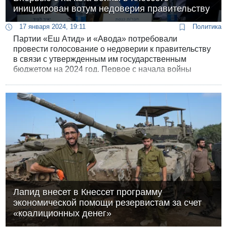
инициирован вотум недоверия правительству
17 января 2024, 19:11
Политика
Партии «Еш Атид» и «Авода» потребовали
провести голосование о недоверии к правительству
в связи с утвержденным им государственным
бюджетом на 2024 год. Первое с начала войны
голосование по вотуму недоверия состоится в
понедельник. На прошлой неделе лидер «Еш Атид»
Яир Лапид призвал партнеров по оппозиции,
вступивших в военное правительство Нетанияху,
покинуть «недееспособную» коалицию.
Лапид внесет в Кнессет программу
экономической помощи резервистам за счет
«коалиционных денег»