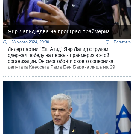
Яир Лапид едва не проиграл праймериз
28 марта 2024, 20:30
Политика
Лидер партии "Еш Атид" Яир Лапид с трудом
одержал победу на первых праймериз в этой
организации. Он смог обойти своего соперника,
депутата Кнессета Рама Бен Барака лишь на 29
голосов.