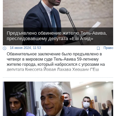
Предъявлено обвинение жителю Тель-Авива,
преследовавшему депутата «Еш Атид»
14 июня 2024, 11:53
Право
Обвинительное заключение было предъявлено в
четверг в мировом суде Тель-Авива 59-летнему
жителю города, который набросился с угрозами на
депутата Кнессета Йорая Лахава Херцану ("Еш
Атид") во время “парада гордости” в Тель-Авиве.