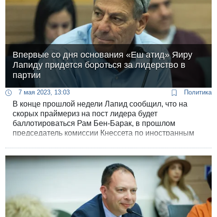
Впервые со дня основания «Еш атид» Яиру
Лапиду придется бороться за лидерство в
партии
7 мая 2023, 13:03
Политика
В конце прошлой недели Лапид сообщил, что на
скорых праймериз на пост лидера будет
баллотироваться Рам Бен-Барак, в прошлом
председатель комиссии Кнессета по иностранным
делам и обороне. Сегодня утром Бен-Барак
подтвердил эту информацию.