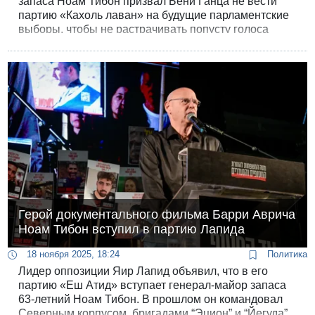
запаса Ноам Тибон призвал Бени Ганца не вести
партию «Кахоль лаван» на будущие парламентские
выборы, чтобы не растрачивать попусту голоса
оппозиционного лагеря.
Герой документального фильма Барри Аврича
Ноам Тибон вступил в партию Лапида
18 ноября 2025, 18:24
Политика
Лидер оппозиции Яир Лапид объявил, что в его
партию «Еш Атид» вступает генерал-майор запаса
63-летний Ноам Тибон. В прошлом он командовал
Северным корпусом, бригадами “Эцион” и “Йегуда”,