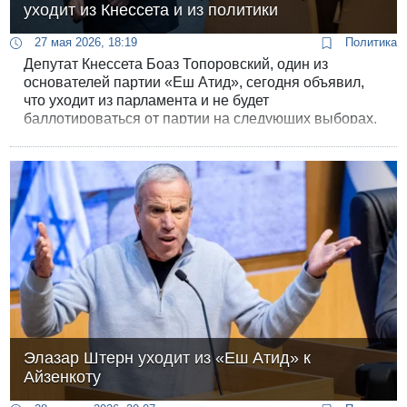
уходит из Кнессета и из политики
27 мая 2026, 18:19
Политика
Депутат Кнессета Боаз Топоровский, один из
основателей партии «Еш Атид», сегодня объявил,
что уходит из парламента и не будет
баллотироваться от партии на следующих выборах.
В Кнессете Топоровский в общей сложности
проработал около девяти лет.
Элазар Штерн уходит из «Еш Атид» к
Айзенкоту