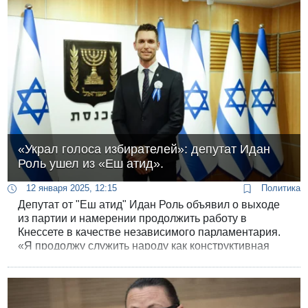
«Украл голоса избирателей»: депутат Идан
Роль ушел из «Еш атид».
12 января 2025, 12:15
Политика
Депутат от "Еш атид" Идан Роль объявил о выходе
из партии и намерении продолжить работу в
Кнессете в качестве независимого парламентария.
«Я продолжу служить народу как конструктивная
оппозиция и открою двери Кнессета для
политического и идейного обновления», - объявил
депутат после решения покинуть партию.