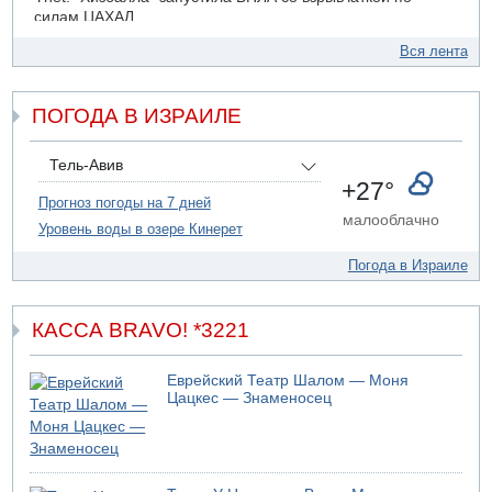
силам ЦАХАЛ
07.08.2026 19:16
Вся лента
ДТП в Ашдоде: тяжело ранены двое маленьких детей
07.08.2026 19:14
ПОГОДА В ИЗРАИЛЕ
Скончался водитель, врезавшийся в стену в
Иерусалиме
07.08.2026 17:57
Тель-Авив
Подозреваемый в домогательствах в хостеле - Гильбоа
+27°
Дахан
Прогноз погоды на 7 дней
малооблачно
Уровень воды в озере Кинерет
07.08.2026 17:55
Обнародовано имя полицейского, подозреваемого в
Погода в Израиле
коррупционных отношениях с Йоавом Элиаси
КАССА BRAVO! *3221
Еврейский Театр Шалом — Моня
Цацкес — Знаменосец