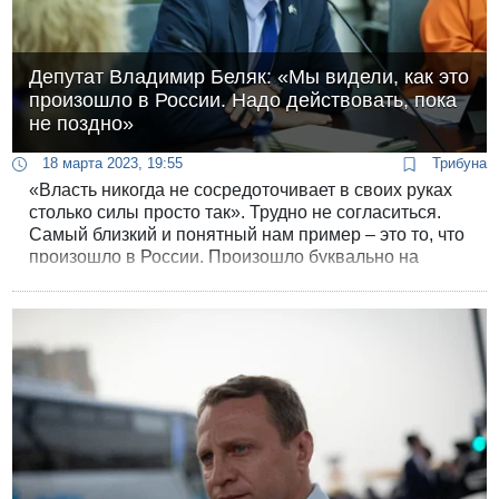
Депутат Владимир Беляк: «Мы видели, как это
произошло в России. Надо действовать, пока
не поздно»
18 марта 2023, 19:55
Трибуна
«Власть никогда не сосредоточивает в своих руках
столько силы просто так». Трудно не согласиться.
Самый близкий и понятный нам пример – это то, что
произошло в России. Произошло буквально на
наших с вами глазах. Из страны относительно
честных, демократических выборов, свободы слова
и защищенных меньшинств Россия превратилась в
страну, где людей арестовывают за пустой белый
плакат и приговаривают на 15 лет за критику власти
в соцсетях.