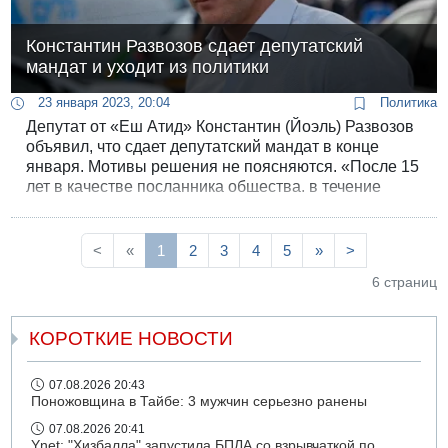
Константин Развозов сдает депутатский
мандат и уходит из политики
23 января 2023, 20:04
Политика
Депутат от «Еш Атид» Константин (Йоэль) Развозов
объявил, что сдает депутатский мандат в конце
января. Мотивы решения не поясняются. «После 15
лет в качестве посланника общества, в течение
которых я работал министром туризма, депутатом
Кнессета и председателем комиссии по абсорбции,
я решил взять паузу и в конце месяца ухожу из
<
«
1
2
3
4
5
»
>
Кнессета», - заявил Развозов.
6 страниц
КОРОТКИЕ НОВОСТИ
07.08.2026 20:43
Поножовщина в Тайбе: 3 мужчин серьезно ранены
07.08.2026 20:41
Ynet: "Хизбалла" запустила БПЛА со взрывчаткой по