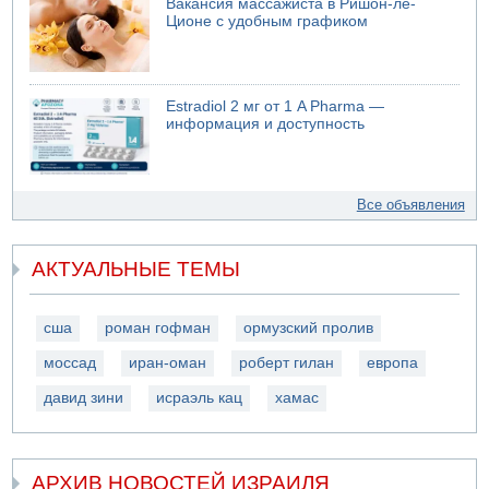
Вакансия массажиста в Ришон-ле-
Ционе с удобным графиком
Estradiol 2 мг от 1 A Pharma —
информация и доступность
Все объявления
АКТУАЛЬНЫЕ ТЕМЫ
сша
роман гофман
ормузский пролив
моссад
иран-оман
роберт гилан
европа
давид зини
исраэль кац
хамас
АРХИВ НОВОСТЕЙ ИЗРАИЛЯ