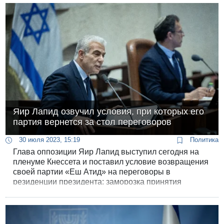
наладить связь со всеми муниципальными
кандидатами, готовыми отстаивать либеральные
ценности, - но Шай Кинан, судя по его цитатам,
придерживается противоположных взглядов и
скорее является «бибистом».
Яир Лапид озвучил условия, при которых его
партия вернется за стол переговоров
30 июля 2023, 15:19
Политика
Глава оппозиции Яир Лапид выступил сегодня на
пленуме Кнессета и поставил условие возвращения
своей партии «Еш Атид» на переговоры в
резиденции президента: заморозка принятия
законов правовой реформы на полтора года.