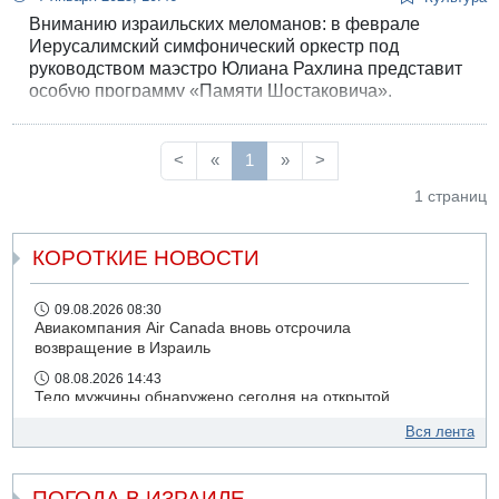
Вниманию израильских меломанов: в феврале
Иерусалимский симфонический оркестр под
руководством маэстро Юлиана Рахлина представит
особую программу «Памяти Шостаковича».
<
«
1
»
>
1 страниц
КОРОТКИЕ НОВОСТИ
09.08.2026 08:30
Авиакомпания Air Canada вновь отсрочила
возвращение в Израиль
08.08.2026 14:43
Тело мужчины обнаружено сегодня на открытой
местности недалеко от Реховота
Вся лента
08.08.2026 11:02
Трое убитых в результате российской ракетной атаки по
Киеву
ПОГОДА В ИЗРАИЛЕ