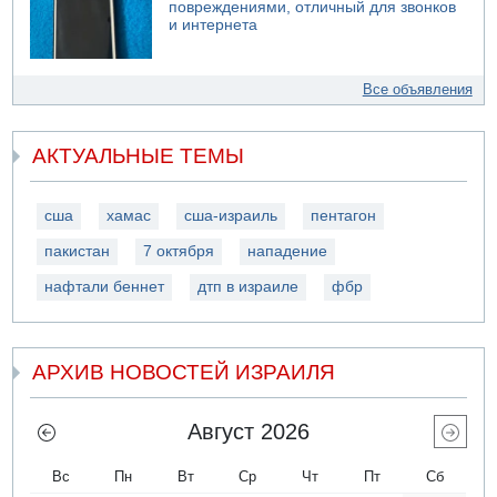
повреждениями, отличный для звонков
и интернета
Все объявления
АКТУАЛЬНЫЕ ТЕМЫ
сша
хамас
сша-израиль
пентагон
пакистан
7 октября
нападение
нафтали беннет
дтп в израиле
фбр
АРХИВ НОВОСТЕЙ ИЗРАИЛЯ
Август 2026
Вс
Пн
Вт
Ср
Чт
Пт
Сб