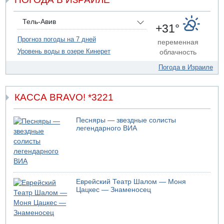
07.08.2026 20:43
Поножовщина в Тайбе: 3 мужчин серьезно ранены
Тель-Авив
+31°
07.08.2026 20:41
Ynet: "Хизбалла" запустила БПЛА со взрывчаткой по
Прогноз погоды на 7 дней
переменная
силам ЦАХАЛ
Уровень воды в озере Кинерет
облачность
07.08.2026 19:16
Погода в Израиле
ДТП в Ашдоде: тяжело ранены двое маленьких детей
КАССА BRAVO! *3221
Песняры — звездные солисты
легендарного ВИА
Еврейский Театр Шалом — Моня
Цацкес — Знаменосец