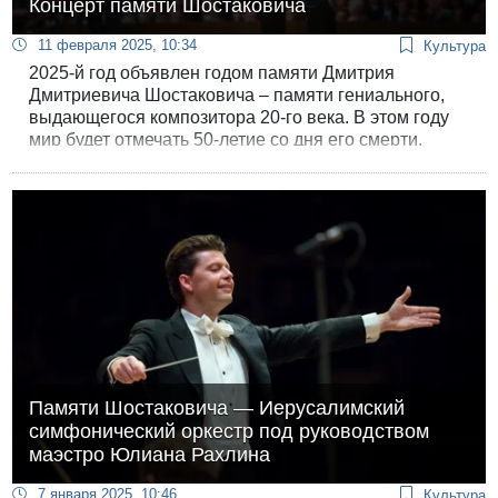
Концерт памяти Шостаковича
11 февраля 2025, 10:34
Культура
2025-й год объявлен годом памяти Дмитрия
Дмитриевича Шостаковича – памяти гениального,
выдающегося композитора 20-го века. В этом году
мир будет отмечать 50-летие со дня его смерти.
Данью уважения одному из величайших и столь
значимых музыкантов станет особая программа
«Памяти Шостаковича» в исполнении
Иерусалимского симфонического оркестра под
руководством маэстро Юлиана Рахлина.
Памяти Шостаковича — Иерусалимский
симфонический оркестр под руководством
маэстро Юлиана Рахлина
7 января 2025, 10:46
Культура