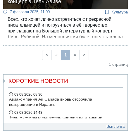
концерт в Тель-Авиве
7 февраля 2025, 11:00
Культура
Всех, кто хочет лично встретиться с прекрасной
писательницей и погрузиться в её творчество,
приглашают на Большой литературный концерт
Дины Рубиной. На мероприятии будет представлена
её новая книга «Дизайнер Жорка», а также
состоится живое обсуждение актуальных тем.
<
«
1
»
>
1 страниц
КОРОТКИЕ НОВОСТИ
09.08.2026 08:30
Авиакомпания Air Canada вновь отсрочила
возвращение в Израиль
08.08.2026 14:43
Тело мужчины обнаружено сегодня на открытой
местности недалеко от Реховота
Вся лента
08.08.2026 11:02