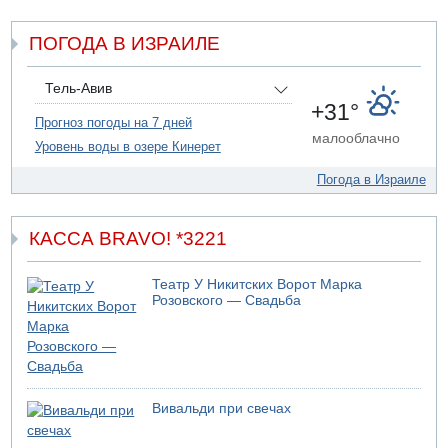
Трое убитых в результате российской ракетной атаки по
Киеву
ПОГОДА В ИЗРАИЛЕ
07.08.2026 20:43
Поножовщина в Тайбе: 3 мужчин серьезно ранены
Тель-Авив
07.08.2026 20:41
+31°
Ynet: "Хизбалла" запустила БПЛА со взрывчаткой по
Прогноз погоды на 7 дней
малооблачно
силам ЦАХАЛ
Уровень воды в озере Кинерет
07.08.2026 19:16
Погода в Израиле
ДТП в Ашдоде: тяжело ранены двое маленьких детей
КАССА BRAVO! *3221
Театр У Никитских Ворот Марка
Розовского — Свадьба
Вивальди при свечах