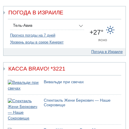
07.08.2026 06:24
Саудовская Аравия сообщает о нападении хуситов
ПОГОДА В ИЗРАИЛЕ
06.08.2026 13:43
И еще иранские агенты
Тель-Авив
06.08.2026 13:13
+27°
Арестованы двое подозреваемых в стрельбе по
Прогноз погоды на 7 дней
электрической компании
ясно
Уровень воды в озере Кинерет
Погода в Израиле
КАССА BRAVO! *3221
Вивальди при свечах
Спектакль Жени Беркович — Наше
Сокровище