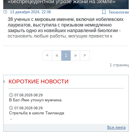
«беспрецедентной угрозе жизни на Земле»
13 декабря 2024, 22:06
Технологии
38 ученых с мировым именем, включая нобелевских
лауреатов, выступила с призывом немедленно
закрыть одно из новейших направлений биологии -
остановить любые работы, могущие привести к
созданию "зеркальных" бактерий. Авторы
предупреждают, что такие бактерии станут
смертельной угрозой для человечества и всего
<
«
1
»
>
живого на Земле.
1 страниц
КОРОТКИЕ НОВОСТИ
07.08.2026 08:29
В Бат-Яме утонул мужчина
07.08.2026 08:29
Стрельба в школе Таиланда
07.08.2026 06:47
Недалеко от Бейт-Шемеша погиб велосипедист
Вся лента