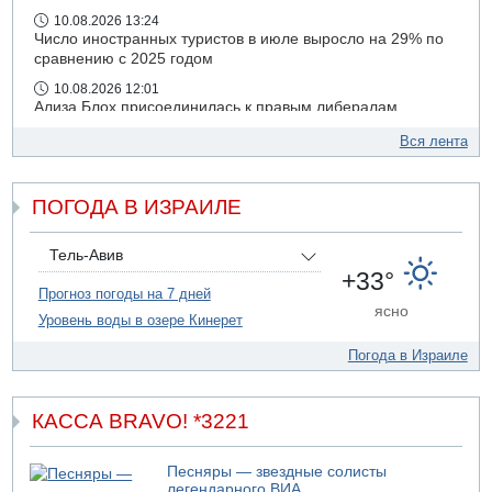
10.08.2026 13:24
Число иностранных туристов в июле выросло на 29% по
сравнению с 2025 годом
10.08.2026 12:01
Ализа Блох присоединилась к правым либералам
09.08.2026 21:03
Вся лента
На 4-м шоссе погиб под колесами автомобиля мужчина
лет 50
ПОГОДА В ИЗРАИЛЕ
09.08.2026 20:04
Сын экс-депутата от партии ШАС арестован за
хранение незаконного оружия и наркотиков
Тель-Авив
09.08.2026 19:36
+33°
16-летний подросток разбился насмерть при падении
Прогноз погоды на 7 дней
ясно
со скалы в районе пещеры Кешет
Уровень воды в озере Кинерет
09.08.2026 19:13
Погода в Израиле
16-летний подросток упал со скалы в районе пещеры
Кешет (Верхняя Галилея)
КАССА BRAVO! *3221
Песняры — звездные солисты
легендарного ВИА