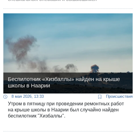
специалистам из регулярных и резервных сил 81-го
подразделения, специализирующегося на
исследованиях, разработке и производстве
передовых технологических средств для
специальных миссий, найти решение для борьбы с
простыми дронами “Хизбаллы”.
Беспилотник «Хизбаллы» найден на крыше
школы в Наарии
8 мая 2026, 13:33
Происшествия
Утром в пятницу при проведении ремонтных работ
на крыше школы в Наарии был случайно найден
беспилотник "Хизбаллы".