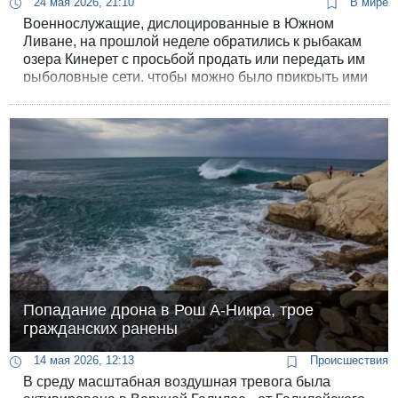
24 мая 2026, 21:10
В мире
Военнослужащие, дислоцированные в Южном
Ливане, на прошлой неделе обратились к рыбакам
озера Кинерет с просьбой продать или передать им
рыболовные сети, чтобы можно было прикрыть ими
машины и блиндажи от FPV-дронов «Хизбаллы». Об
сообщил «Кан 11».
Попадание дрона в Рош А-Никра, трое
гражданских ранены
14 мая 2026, 12:13
Происшествия
В среду масштабная воздушная тревога была