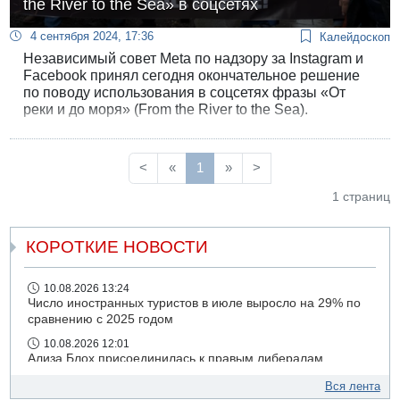
the River to the Sea» в соцсетях
4 сентября 2024, 17:36
Калейдоскоп
Независимый совет Meta по надзору за Instagram и
Facebook принял сегодня окончательное решение
по поводу использования в соцсетях фразы «От
реки и до моря» (From the River to the Sea).
<
«
1
»
>
1 страниц
КОРОТКИЕ НОВОСТИ
10.08.2026 13:24
Число иностранных туристов в июле выросло на 29% по
сравнению с 2025 годом
10.08.2026 12:01
Ализа Блох присоединилась к правым либералам
09.08.2026 21:03
Вся лента
На 4-м шоссе погиб под колесами автомобиля мужчина