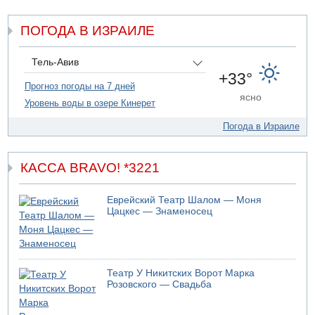
лет 50
ПОГОДА В ИЗРАИЛЕ
09.08.2026 20:04
Сын экс-депутата от партии ШАС арестован за
хранение незаконного оружия и наркотиков
Тель-Авив
09.08.2026 19:36
+33°
16-летний подросток разбился насмерть при падении
Прогноз погоды на 7 дней
ясно
со скалы в районе пещеры Кешет
Уровень воды в озере Кинерет
09.08.2026 19:13
Погода в Израиле
16-летний подросток упал со скалы в районе пещеры
Кешет (Верхняя Галилея)
КАССА BRAVO! *3221
Еврейский Театр Шалом — Моня
Цацкес — Знаменосец
Театр У Никитских Ворот Марка
Розовского — Свадьба