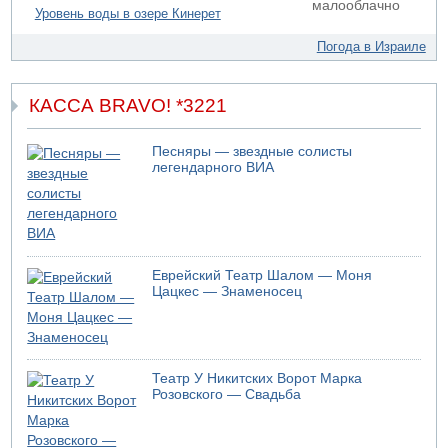
малооблачно
Уровень воды в озере Кинерет
07.08.2026 19:14
Скончался водитель, врезавшийся в стену в
Погода в Израиле
Иерусалиме
КАССА BRAVO! *3221
Песняры — звездные солисты
легендарного ВИА
Еврейский Театр Шалом — Моня
Цацкес — Знаменосец
Театр У Никитских Ворот Марка
Розовского — Свадьба