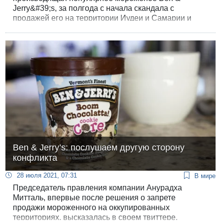
Jerry&#39;s, за полгода с начала скандала с
продажей его на территории Иудеи и Самарии и
объявления бойкота потеряла около 26 миллиардов
долларов.
Ben & Jerry’s: послушаем другую сторону
конфликта
28 июля 2021, 07:31
В мире
Председатель правления компании Анурадха
Митталь, впервые после решения о запрете
продажи мороженного на оккупированных
территориях, высказалась в своем твиттере.