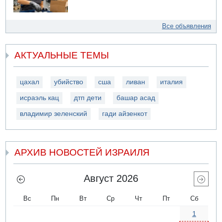
Все объявления
АКТУАЛЬНЫЕ ТЕМЫ
цахал
убийство
сша
ливан
италия
исраэль кац
дтп дети
башар асад
владимир зеленский
гади айзенкот
АРХИВ НОВОСТЕЙ ИЗРАИЛЯ
Август 2026
Вс
Пн
Вт
Ср
Чт
Пт
Сб
1