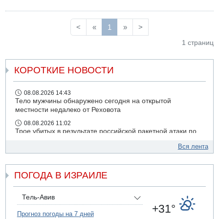
<
«
1
»
>
1 страниц
КОРОТКИЕ НОВОСТИ
08.08.2026 14:43
Тело мужчины обнаружено сегодня на открытой
местности недалеко от Реховота
08.08.2026 11:02
Трое убитых в результате российской ракетной атаки по
Киеву
Вся лента
07.08.2026 20:43
Поножовщина в Тайбе: 3 мужчин серьезно ранены
ПОГОДА В ИЗРАИЛЕ
07.08.2026 20:41
Ynet: "Хизбалла" запустила БПЛА со взрывчаткой по
силам ЦАХАЛ
Тель-Авив
07.08.2026 19:16
+31°
ДТП в Ашдоде: тяжело ранены двое маленьких детей
Прогноз погоды на 7 дней