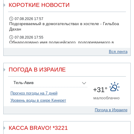
КОРОТКИЕ НОВОСТИ
07.08.2026 17:57
Подозреваемый в домогательствах в хостеле - Гильбоа
Дахан
07.08.2026 17:55
Обнародовано имя полицейского, подозреваемого в
коррупционных отношениях с Йоавом Элиаси
Вся лента
07.08.2026 17:51
БАГАЦ отказался заморозить лишение налоговых льгот
для уклонистов-харедим
ПОГОДА В ИЗРАИЛЕ
07.08.2026 17:48
В Иерусалиме водитель врезался в забор и серьезно
Тель-Авив
пострадал
+31°
Прогноз погоды на 7 дней
07.08.2026 13:47
малооблачно
Ливанская армия сообщила о ранении солдата
Уровень воды в озере Кинерет
07.08.2026 13:39
Погода в Израиле
Моджтаба Хаменеи в плохом состоянии
КАССА BRAVO! *3221