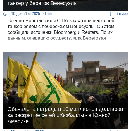
танкер у берегов Венесуэлы
10 декабря 2025, 21:55
В мире
Военно-морские силы США захватили нефтяной
танкер рядом с побережьем Венесуэлы. Об этом
сообщили источники Bloomberg и Reuters. По их
данным, операцию осуществляла Береговая
охрана. Название судна и точное место перехвата
не раскрываются.
Объявлена награда в 10 миллионов долларов
за раскрытие сетей «Хизбаллы» в Южной
Америке