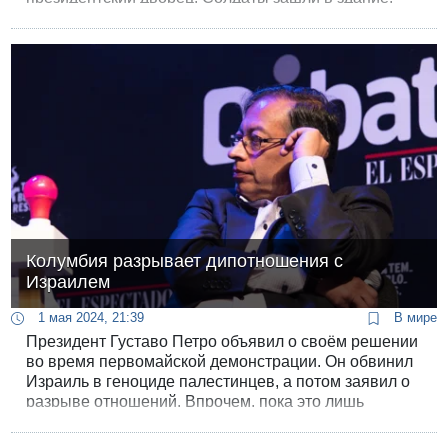
Один из генералов заявил местному телеканалу, что
в стране будет новый кабинет министров.
Колумбия разрывает дипотношения с
Израилем
1 мая 2024, 21:39
В мире
Президент Густаво Петро объявил о своём решении
во время первомайской демонстрации. Он обвинил
Израиль в геноциде палестинцев, а потом заявил о
разрыве отношений. Впрочем, пока это лишь
намерения. Посол должен покинуть Боготу через 72
часа после официального решения.