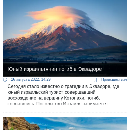
Юный израильтянин погиб в Эквадоре
16 августа 2022, 14:29
Происшествия
Сегодня стало известно о трагедии в Эквадоре, где
юный израильский турист, совершавший
восхождение на вершину Котопахи, погиб,
сорвавшись. Посольство Израиля занимается
вопросом возвращения его тела семье для
захоронения на родине.