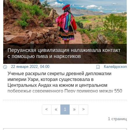
Перуанская цивилизация налаживала контакт
с помощью пива и наркотиков
22 января 2022, 04:00
Калейдоскоп
Ученые раскрыли секреты древней дипломатии
империи Уари, которая существовала в
Центральных Андах на южном и центральном
побережье современного Перу примерно между 550
и 1000 годами нашей эры. Подобно инкам, Уари
удалось создать обширную империю без помощи
армии, и помогли им в этом пиво и
<
«
1
»
>
галлюциногенный наркотик.
1 страниц