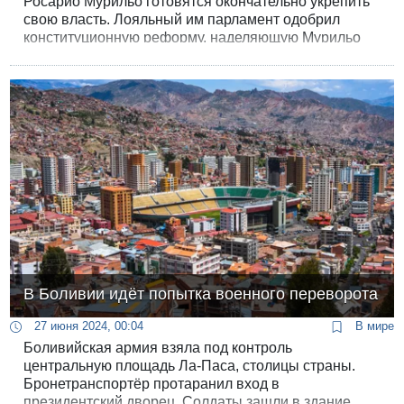
Росарио Мурильо готовятся окончательно укрепить
свою власть. Лояльный им парламент одобрил
конституционную реформу, наделяющую Мурильо
статусом «соправителя» и усиливающую
совместный контроль супругов над государством.
В Боливии идёт попытка военного переворота
27 июня 2024, 00:04
В мире
Боливийская армия взяла под контроль
центральную площадь Ла-Паса, столицы страны.
Бронетранспортёр протаранил вход в
президентский дворец. Солдаты зашли в здание.