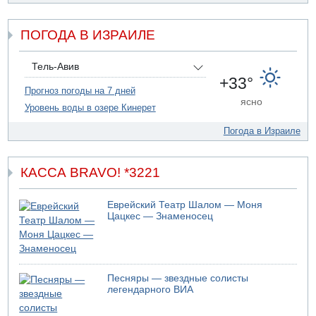
Сын экс-депутата от партии ШАС арестован за
хранение незаконного оружия и наркотиков
ПОГОДА В ИЗРАИЛЕ
09.08.2026 19:36
16-летний подросток разбился насмерть при падении
со скалы в районе пещеры Кешет
Тель-Авив
09.08.2026 19:13
+33°
16-летний подросток упал со скалы в районе пещеры
Прогноз погоды на 7 дней
ясно
Кешет (Верхняя Галилея)
Уровень воды в озере Кинерет
09.08.2026 19:10
Погода в Израиле
Двое погибших при столкновении автомобилей на 1
шоссе
КАССА BRAVO! *3221
Еврейский Театр Шалом — Моня
Цацкес — Знаменосец
Песняры — звездные солисты
легендарного ВИА