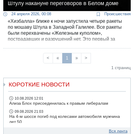
Штулу накануне переговоров в Белом доме
24 апреля 2026, 00:08
Происшествия
«Хизбалла» ближе к ночи запустила четыре ракеты
по мошаву Штула в Западной Галилее. Все ракеты
были перехвачены «Железным куполом»,
пострадавших и разрушений нет. Это первый за
последние два дня обстрел израильской
территории, при котором были включены сирены
воздушной тревоги.
<
«
1
»
>
1 страниц
КОРОТКИЕ НОВОСТИ
10.08.2026 12:01
Ализа Блох присоединилась к правым либералам
09.08.2026 21:03
На 4-м шоссе погиб под колесами автомобиля мужчина
лет 50
09.08.2026 20:04
Вся лента