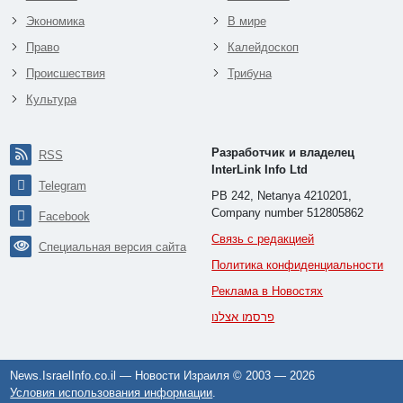
Экономика
В мире
Право
Калейдоскоп
Происшествия
Трибуна
Культура
Разработчик и владелец
RSS
InterLink Info Ltd
Telegram
PB 242, Netanya 4210201,
Company number 512805862
Facebook
Связь с редакцией
Специальная версия сайта
Политика конфиденциальности
Реклама в Новостях
פרסמו אצלנו
News.IsraelInfo.co.il — Новости Израиля © 2003 —
2026
Условия использования информации
.