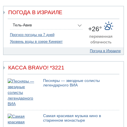
06.08.2026 12:06
ПОГОДА В ИЗРАИЛЕ
США не будут давить на Израиль в вопросе Ливана
06.08.2026 11:41
Трое подростков ограбили сексшоп в Холоне
Тель-Авив
+26°
06.08.2026 08:45
Прогноз погоды на 7 дней
переменная
Взрыв в Северном Тель-Авиве
Уровень воды в озере Кинерет
облачность
Погода в Израиле
КАССА BRAVO! *3221
Песняры — звездные солисты
легендарного ВИА
Самая красивая музыка кино в
старинном монастыре