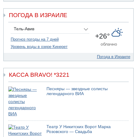
ДТП в Ашдоде: тяжело ранены двое маленьких детей
07.08.2026 19:14
ПОГОДА В ИЗРАИЛЕ
Скончался водитель, врезавшийся в стену в
Иерусалиме
07.08.2026 17:57
Тель-Авив
Подозреваемый в домогательствах в хостеле - Гильбоа
+26°
Дахан
Прогноз погоды на 7 дней
облачно
Уровень воды в озере Кинерет
07.08.2026 17:55
Обнародовано имя полицейского, подозреваемого в
Погода в Израиле
коррупционных отношениях с Йоавом Элиаси
КАССА BRAVO! *3221
Песняры — звездные солисты
легендарного ВИА
Театр У Никитских Ворот Марка
Розовского — Свадьба