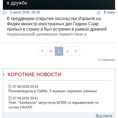
в дружбе
2 июня 2026, 08:36
В мире
В преддверии открытия посольства Израиля на
Фиджи министр иностранных дел Гидеон Саар
прибыл в страну и был встречен в рамках древней
традиционной церемонии приветствия в
присутствии премьер-министра Фиджи, которая
проводится для глав государств и
высокопоставленных гостей.
<
«
1
»
>
1 страниц
КОРОТКИЕ НОВОСТИ
07.08.2026 20:43
Поножовщина в Тайбе: 3 мужчин серьезно ранены
07.08.2026 20:41
Ynet: "Хизбалла" запустила БПЛА со взрывчаткой по
силам ЦАХАЛ
07.08.2026 19:16
Вся лента