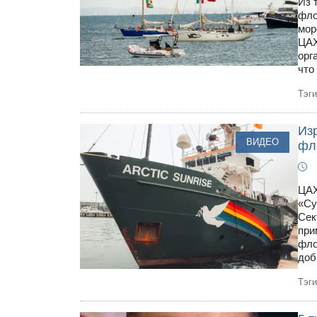
Из 
фло
мор
ЦАХ
орг
что
Тэг
Из
ВИДЕО
фл
ЦАХ
«Су
Сек
при
фло
доб
Тэг