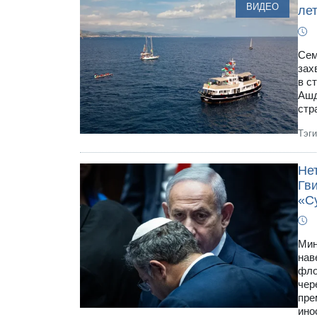
ВИДЕО
ле
Сем
зах
в с
Ашд
стр
Тэг
Не
Гви
«С
Мин
нав
фло
чер
пре
ино