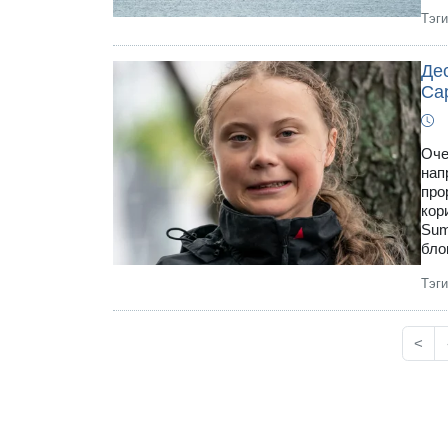
Тэг
Дес
Са
Оче
нап
про
кор
Sum
бло
Тэг
<