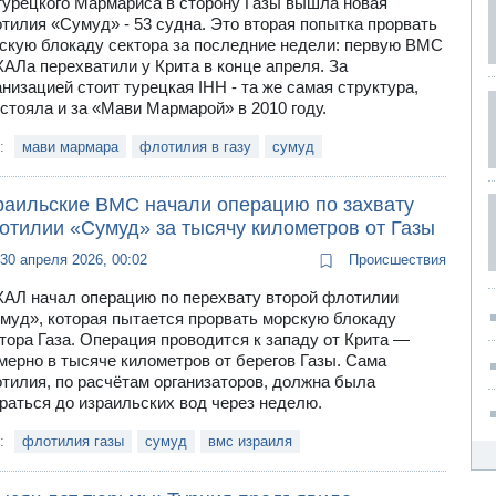
турецкого Мармариса в сторону Газы вышла новая
тилия «Сумуд» - 53 судна. Это вторая попытка прорвать
скую блокаду сектора за последние недели: первую ВМС
АЛа перехватили у Крита в конце апреля. За
анизацией стоит турецкая IHH - та же самая структура,
 стояла и за «Мави Мармарой» в 2010 году.
и:
мави мармара
флотилия в газу
сумуд
раильские ВМС начали операцию по захвату
отилии «Сумуд» за тысячу километров от Газы
30 апреля 2026, 00:02
Происшествия
АЛ начал операцию по перехвату второй флотилии
муд», которая пытается прорвать морскую блокаду
тора Газа. Операция проводится к западу от Крита —
мерно в тысяче километров от берегов Газы. Сама
тилия, по расчётам организаторов, должна была
раться до израильских вод через неделю.
и:
флотилия газы
сумуд
вмс израиля