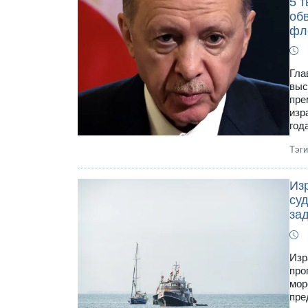
5 
обв
фл
Гла
выс
пре
изр
года
Тэг
Из
су
за
Изр
про
мор
пре