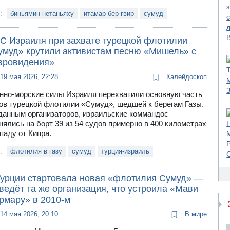
и:
биньямин нетаньяху
итамар бер-гвир
сумуд
С Израиля при захвате турецкой флотилии
умуд» крутили активистам песню «Мишель» с
вровидения»
19 мая 2026, 22:28
Калейдоскоп
нно-морские силы Израиля перехватили основную часть
ов турецкой флотилии «Сумуд», шедшей к берегам Газы.
данным организаторов, израильские коммандос
нялись на борт 39 из 54 судов примерно в 400 километрах
ападу от Кипра.
и:
флотилия в газу
сумуд
турция-израиль
Турции стартовала новая «флотилия Сумуд» —
ведёт та же организация, что устроила «Мави
рмару» в 2010-м
14 мая 2026, 20:10
В мире