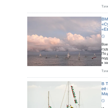
Тэг
ВМ
«С
«Е
Вое
суд
По 
под
к з
Тэг
В 
её 
Ма