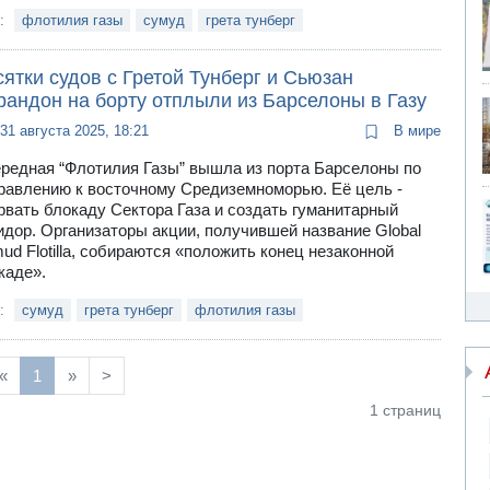
и:
флотилия газы
сумуд
грета тунберг
ятки судов с Гретой Тунберг и Сьюзан
рандон на борту отплыли из Барселоны в Газу
31 августа 2025, 18:21
В мире
редная “Флотилия Газы” вышла из порта Барселоны по
равлению к восточному Средиземноморью. Её цель -
рвать блокаду Сектора Газа и создать гуманитарный
идор. Организаторы акции, получившей название Global
ud Flotilla, собираются «положить конец незаконной
каде».
и:
сумуд
грета тунберг
флотилия газы
«
1
»
>
1 страниц