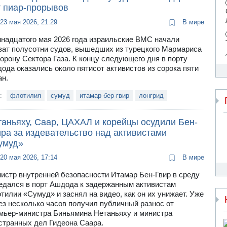
т пиар-прорывов
23 мая 2026, 21:29
В мире
надцатого мая 2026 года израильские ВМС начали
ват полусотни судов, вышедших из турецкого Мармариса
торону Сектора Газа. К концу следующего дня в порту
ода оказались около пятисот активистов из сорока пяти
ан.
и:
флотилия
сумуд
итамар бер-гвир
лонгрид
таньяху, Саар, ЦАХАЛ и корейцы осудили Бен-
ра за издевательство над активистами
умуд»
20 мая 2026, 17:14
В мире
истр внутренней безопасности Итамар Бен-Гвир в среду
едался в порт Ашдода к задержанным активистам
тилии «Сумуд» и заснял на видео, как он их унижает. Уже
ез несколько часов получил публичный разнос от
мьер-министра Биньямина Нетаньяху и министра
странных дел Гидеона Саара.