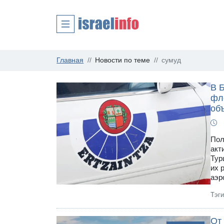
Главная
Новости по теме
сумуд
В 
фл
об
Пол
акт
Тур
их 
аэр
Тэг
От