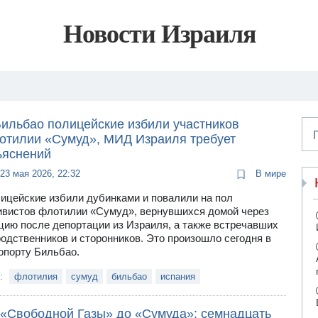
Новости Израиля
Бильбао полицейские избили участников
отилии «Сумуд», МИД Израиля требует
ъяснений
23 мая 2026, 22:32
В мире
ицейские избили дубинками и повалили на пол
ивистов флотилии «Сумуд», вернувшихся домой через
цию после депортации из Израиля, а также встречавших
родственников и сторонников. Это произошло сегодня в
опорту Бильбао.
и:
флотилия
сумуд
бильбао
испания
 «Свободной Газы» до «Сумуда»: семнадцать