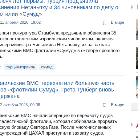
тысяч лет тюрьмы: Турция предъявила
инения Нетаньяху и 34 чиновникам по делу о
отилии «Сумуд»
11 апреля 2026, 19:02
В мире
вная прокуратура Стамбула предъявила обвинения 35
окопоставленным израильским чиновникам, включая
мьер-министра Биньямина Нетаньяху, из-за захвата
аильскими ВМС флотилии «Сумуд» в октябре прошлого
.
и:
турция-израиль
сумуд
раильские ВМС перехватили большую часть
дов «флотилии Сумуд», Грета Тунберг вновь
держана
2 октября 2025, 00:08
В мире
аильские ВМС начали операцию по перехвату судов
палестинской флотилии, которая собиралась прорвать
скую блокаду Сектора Газа. После многочисленных
дупреждений ЦАХАЛ приступил к захвату судов.