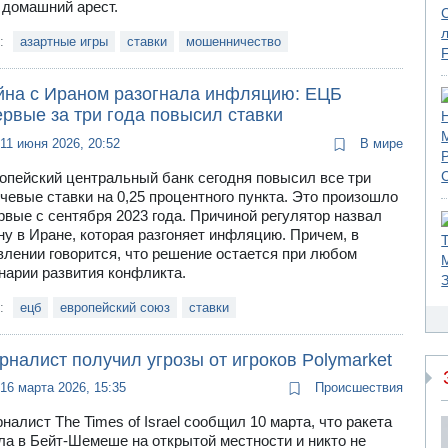
 домашний арест.
и:
азартные игры
ставки
мошенничество
йна с Ираном разогнала инфляцию: ЕЦБ
рвые за три года повысил ставки
11 июня 2026, 20:52
В мире
опейский центральный банк сегодня повысил все три
чевые ставки на 0,25 процентного пункта. Это произошло
рвые с сентября 2023 года. Причиной регулятор назвал
ну в Иране, которая разгоняет инфляцию. Причем, в
влении говорится, что решение остается при любом
нарии развития конфликта.
и:
ецб
европейский союз
ставки
налист получил угрозы от игроков Polymarket
16 марта 2026, 15:35
Происшествия
налист The Times of Israel сообщил 10 марта, что ракета
ла в Бейт-Шемеше на открытой местности и никто не