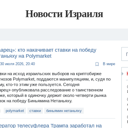
Новости Израиля
арец»: кто накачивает ставки на победу
аньяху на Polymarket
30 июля 2026, 20:40
В мире
вки на исход израильских выборов на криптобирже
гнозов Polymarket, поддаются манипуляциям, и, судя по
му, кто-то этим уже пользуется. Сегодня
арец» опубликовала расследование о таинственном
оке, который в одиночку держит около четверти рынка
вок на победу Биньямина Нетаньяху.
и:
polymarket
ставки
биньямин нетаньяху
ератор телесуфлера Трампа заработал на