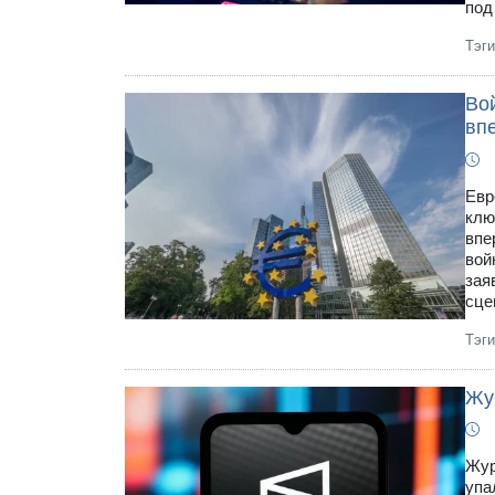
под
Тэг
Во
впе
Евр
клю
впе
вой
зая
сце
Тэг
Жур
Жур
упа