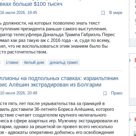
авках больше $100 тысяч
16 июля 2026, 19:45
В мире
ь должности, на которых позволено знать текст
тупления президента раньше самого выступления.
ратор телесуфлера Дональда Трампа Габриэль Перес
имал как раз такую аж с 2016 года - и, судя по всему,
ил, что не воспользоваться этим знанием было бы
сто расточительством.
и:
ставки
белый дом
дональд трамп
ллионы на подпольных ставках: израильтянин
рис Алёшин экстрадирован из Болгарии
10 июля 2026, 20:49
Право
стя пять лет после укрывательства за границей в
аиль доставили 36-летнего Бориса Алёшина, которого
дствие считает создателем крупного нелегального
неса в сфере азартных игр. Мужчину экстрадировали из
гарии, однако за решеткой он провел всего несколько
ов - адвокаты оперативно добились его освобождения