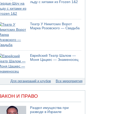
05.08.2026 13:32
льду с хитами из Frozen 1&2
В России горят новые склады
05.08.2026 10:19
Хуситы сообщают об атаке по Саудовскому
танкеру
Театр У Никитских Ворот
05.08.2026 10:16
Марка Розовского — Свадьба
Левые активисты пытались ворваться в офис
"Религиозного сионизма"
05.08.2026 06:42
В Дубае поднимается дым над портом
05.08.2026 06:41
Еврейский Театр Шалом —
Еще один меморандум для Ирана
Моня Цацкес — Знаменосец
04.08.2026 20:31
Минздрав и Министерство экологии
сообщили о необычно высоком уровне
загрязнения воды в девяти реках и ручьях на
Для организаций и клубов
Все мероприятия
севере страны
04.08.2026 19:20
Шоссе 6 и участок шоссе 1 в восточном
ЗАКОН И ПРАВО
направлении в районе Бейт-Шемеша вновь
открыты для движения
Раздел имущества при
04.08.2026 18:17
разводе в Израиле