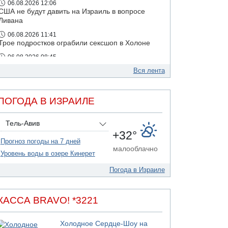
06.08.2026 12:06
США не будут давить на Израиль в вопросе
Ливана
06.08.2026 11:41
Трое подростков ограбили сексшоп в Холоне
06.08.2026 08:45
Взрыв в Северном Тель-Авиве
Вся лента
06.08.2026 08:11
Украинская атака на российский НПЗ
ПОГОДА В ИЗРАИЛЕ
05.08.2026 18:30
Израиль провел испытания системы
противоракетной обороны "Хец"
Тель-Авив
+32°
05.08.2026 18:28
Прогноз погоды на 7 дней
МАДА призывает израильтян срочно сдавать
малооблачно
кровь
Уровень воды в озере Кинерет
05.08.2026 17:00
Погода в Израиле
Бывший посол Израиля в ООН Гилад Эрдан
объявит в четверг о создании новой
политической партии
КАССА BRAVO! *3221
05.08.2026 13:49
На севере Израиля на берег выбросило тело
Холодное Сердце-Шоу на