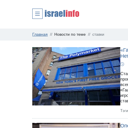
Главная
Новости по теме
ставки
«Га
Нет
Ста
про
все
«Га
игр
ста
Тэг
Оп