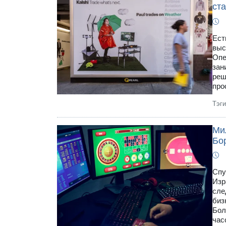
ст
Ест
выс
Опе
зан
реш
про
Тэг
Ми
Бо
Спу
Изр
сле
биз
Бол
час