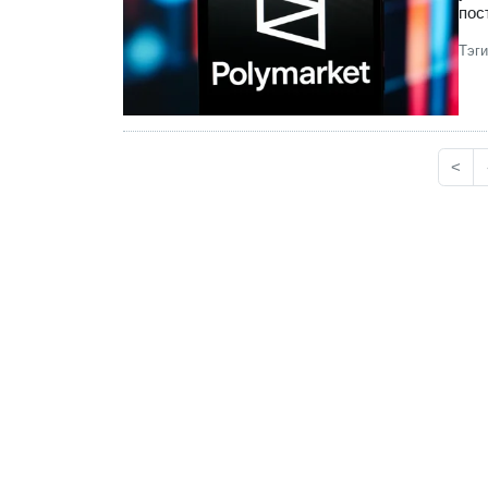
пос
Тэг
<