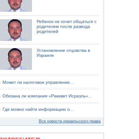
75-летний мужчина получил тяжелые
ножевые ранения в результате нападения на
улице Левински в Тель-Авиве
Ребенок не хочет общаться с
родителем после развода
родителей
Установление отцовства в
Израиле
Может ли налоговое управление...
Обязана ли компания «Ракевет Исраэль»...
Где можно найти информацию о...
Все новости израильского права