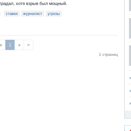
традал, хотя взрыв был мощный.
и:
ставки
журналист
угрозы
«
1
»
>
1 страниц