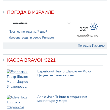
Ynet: "Хизбалла" запустила БПЛА со взрывчаткой по
силам ЦАХАЛ
ПОГОДА В ИЗРАИЛЕ
07.08.2026 19:16
ДТП в Ашдоде: тяжело ранены двое маленьких детей
07.08.2026 19:14
Тель-Авив
Скончался водитель, врезавшийся в стену в
+32°
Иерусалиме
Прогноз погоды на 7 дней
малооблачно
Уровень воды в озере Кинерет
07.08.2026 17:57
Подозреваемый в домогательствах в хостеле - Гильбоа
Погода в Израиле
Дахан
КАССА BRAVO! *3221
Еврейский Театр Шалом — Моня
Цацкес — Знаменосец
Adele Jazz Tribute в старинном
монастыре у моря