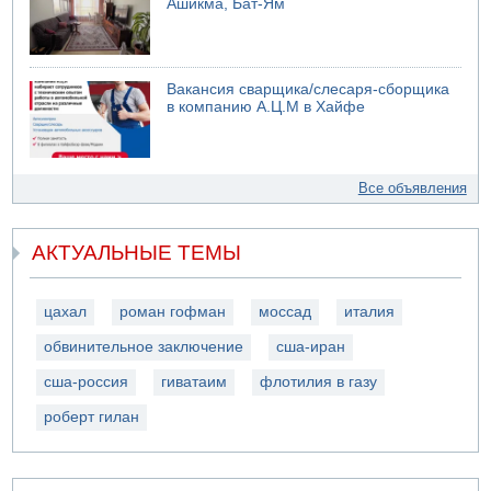
Ашикма, Бат-Ям
Вакансия сварщика/слесаря-сборщика
в компанию А.Ц.М в Хайфе
Все объявления
АКТУАЛЬНЫЕ ТЕМЫ
цахал
роман гофман
моссад
италия
обвинительное заключение
сша-иран
сша-россия
гиватаим
флотилия в газу
роберт гилан