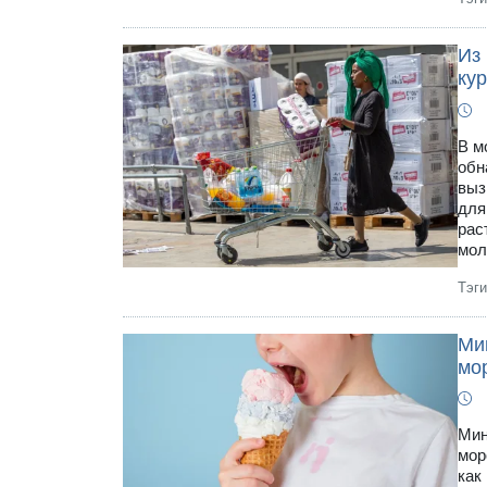
Из
кур
В м
обн
выз
для
рас
мол
Тэг
Ми
мо
Мин
мор
как