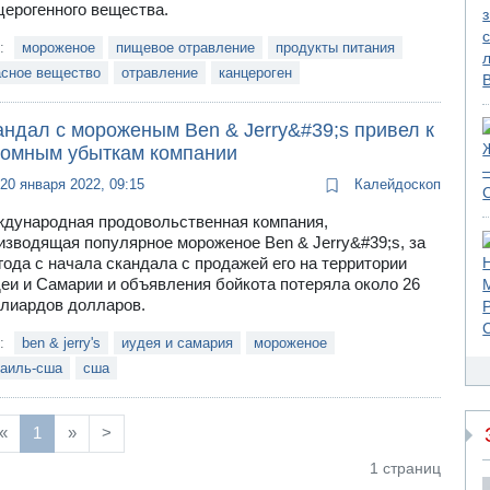
церогенного вещества.
и:
мороженое
пищевое отравление
продукты питания
асное вещество
отравление
канцероген
андал с мороженым Ben & Jerry&#39;s привел к
ромным убыткам компании
20 января 2022, 09:15
Калейдоскоп
дународная продовольственная компания,
изводящая популярное мороженое Ben & Jerry&#39;s, за
года с начала скандала с продажей его на территории
еи и Самарии и объявления бойкота потеряла около 26
лиардов долларов.
и:
ben & jerry's
иудея и самария
мороженое
раиль-сша
сша
«
1
»
>
1 страниц