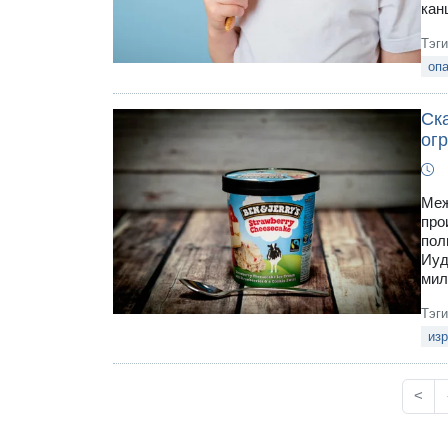
кан
Тэг
оп
Ск
ог
Меж
про
пол
Иуд
мил
Тэг
из
<