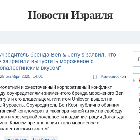
Новости Израиля
чредитель бренда Ben & Jerry’s заявил, что
у запретили выпустить мороженое с
ропалестинским вкусом”
29 октября 2025, 14:01
Калейдоскоп
голетний и ожесточенный корпоративный конфликт
ду соучредителями знаменитого бренда мороженого Ben
erry’s и его владельцем, гигантом Unilever, вышел на
ый уровень. Соучредитель Бен Коэн публично обвинил
танский конгломерат в «корпоративной атаке на свободу
ва» и чрезмерной лояльности к администрации Дональда
мпа. Камнем преткновения стало мороженое с
опалестинским вкусом”.
и:
мороженое
ben & jerry’s