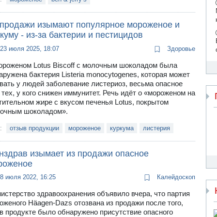
 продажи изымают популярное мороженое и
куму - из-за бактерии и пестицидов
23 июля 2025, 18:07
Здоровье
ороженом Lotus Biscoff с молочным шоколадом была
аружена бактерия Listeria monocytogenes, которая может
вать у людей заболевание листериоз, весьма опасное
 тех, у кого снижен иммунитет. Речь идёт о «мороженом на
тительном жире с вкусом печенья Lotus, покрытом
очным шоколадом».
и:
отзыв продукции
мороженое
куркума
листерия
нздрав изымает из продажи опасное
роженое
8 июля 2022, 16:25
Калейдоскоп
истерство здравоохранения объявило вчера, что партия
оженого Häagen-Dazs отозвана из продажи после того,
 в продукте было обнаружено присутствие опасного