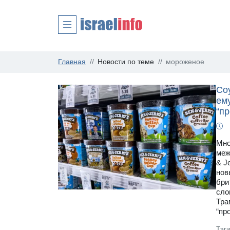
Главная
Новости по теме
мороженое
Соу
ем
“п
Мно
меж
& J
нов
бри
сло
Тра
“пр
Тэг