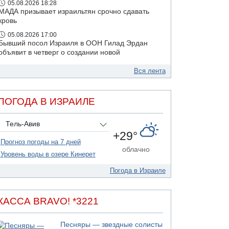
05.08.2026 18:28
МАДА призывает израильтян срочно сдавать
кровь
05.08.2026 17:00
Бывший посол Израиля в ООН Гилад Эрдан
объявит в четверг о создании новой
политической партии
Вся лента
05.08.2026 13:49
На севере Израиля на берег выбросило тело
ПОГОДА В ИЗРАИЛЕ
Тель-Авив
+29°
Прогноз погоды на 7 дней
облачно
Уровень воды в озере Кинерет
Погода в Израиле
КАССА BRAVO! *3221
Песняры — звездные солисты