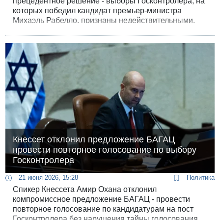
прецедентное решение - выборы Госконтролера, на
которых победил кандидат премьер-министра
Михаэль Рабелло, признаны недействительными.
Кнессету предписано провести голосование
повторно.
Кнессет отклонил предложение БАГАЦ
провести повторное голосование по выбору
Госконтролера
21 июня 2026, 15:28
Политика
Спикер Кнессета Амир Охана отклонил
компромиссное предложение БАГАЦ - провести
повторное голосование по кандидатурам на пост
Госконтролера без нарушения тайны голосования.