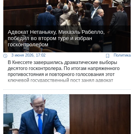
Адвокат Нетаньяху, Михаэль Рабелло,
победил во втором туре и избран
госконтролером
3 июня 2026, 17:02
Политика
В Кнессете завершились драматические выборы
десятого госконтролера. По итогам напряженного
противостояния и повторного голосования этот
ключевой государственный пост занял адвокат
Михаэль Рабелло, личный адвокат премьер-
министра Биньямина Нетаньяху. Его избранию
предшествовал скандал: заседание парламента
пришлось прерывать, а процедуру запускать заново
из-за того, что депутатов от правящей коалиции
обязали фотографировать свои бюллетени.