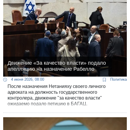
13 канала Авиаду Гликману.
Движение «За качество власти» подало
апелляцию на назначение Рабелло
4 июня 2026, 08:00
Политика
После назначения Нетанияху своего личного
адвоката на должность государственного
контролера, движение "за качество власти"
ожидаемо подало петицию в БАГАЦ.