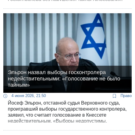
Эльрон назвал выборы госконтролера
недействительными: «Голосование не было
тайным»
4 июня 2026, 21:50
Право
Йосеф Эльрон, отставной судья Верховного суда,
проигравший выборы государственного контролера,
заявил, что считает голосование в Кнессете
недействительным. «Выборы недопустимы,
голосование не было тайным», - сказал он, впервые
прокомментировав свое поражение корреспонденту