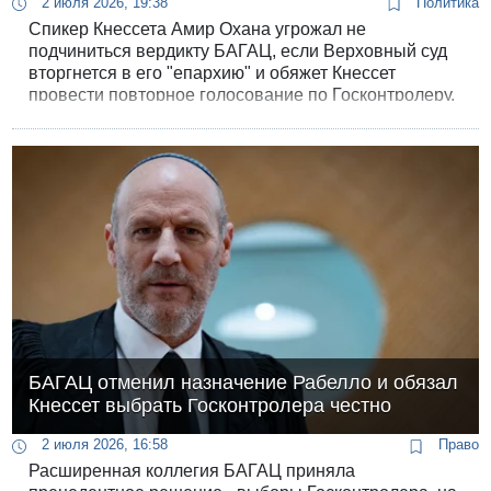
2 июля 2026, 19:38
Политика
Спикер Кнессета Амир Охана угрожал не
подчиниться вердикту БАГАЦ, если Верховный суд
вторгнется в его "епархию" и обяжет Кнессет
провести повторное голосование по Госконтролеру.
Но информированные источники уверяют, что это
останется пустой угрозой.
БАГАЦ отменил назначение Рабелло и обязал
Кнессет выбрать Госконтролера честно
2 июля 2026, 16:58
Право
Расширенная коллегия БАГАЦ приняла