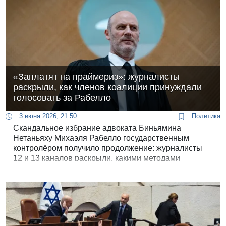
«Заплатят на праймериз»: журналисты
раскрыли, как членов коалиции принуждали
голосовать за Рабелло
3 июня 2026, 21:50
Политика
Скандальное избрание адвоката Биньямина
Нетаньяху Михаэля Рабелло государственным
контролёром получило продолжение: журналисты
12 и 13 каналов раскрыли, какими методами
коалиция добивалась нужного результата во втором
туре.