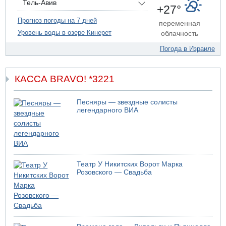
Тель-Авив
+27°
07.08.2026 19:16
ДТП в Ашдоде: тяжело ранены двое маленьких детей
Прогноз погоды на 7 дней
переменная
Уровень воды в озере Кинерет
облачность
07.08.2026 19:14
Скончался водитель, врезавшийся в стену в
Погода в Израиле
Иерусалиме
КАССА BRAVO! *3221
Песняры — звездные солисты
легендарного ВИА
Театр У Никитских Ворот Марка
Розовского — Свадьба