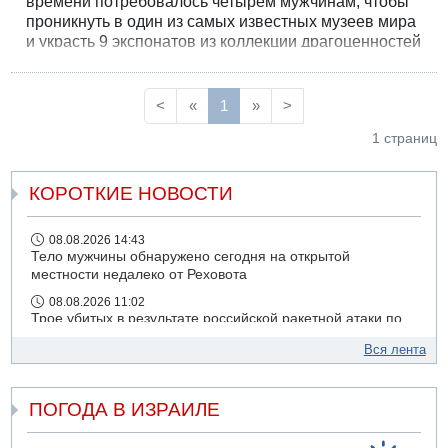
времени потребовалось четырем мужчинам, чтобы
проникнуть в один из самых известных музеев мира
и украсть 9 экспонатов из коллекции драгоценностей
Наполеона, выставленных в легендарной Галерее
Аполлона.
<
«
1
»
>
1 страниц
КОРОТКИЕ НОВОСТИ
08.08.2026 14:43
Тело мужчины обнаружено сегодня на открытой
местности недалеко от Реховота
08.08.2026 11:02
Трое убитых в результате российской ракетной атаки по
Киеву
Вся лента
07.08.2026 20:43
Поножовщина в Тайбе: 3 мужчин серьезно ранены
ПОГОДА В ИЗРАИЛЕ
07.08.2026 20:41
Ynet: "Хизбалла" запустила БПЛА со взрывчаткой по
силам ЦАХАЛ