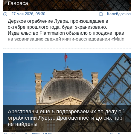
Гавраса
27 мая 2026, 08:30
Калейдоскоп
Дерзкое ограбление Лувра, произошедшее в
октябре прошлого года, будет экранизовано.
Издательство Flammarion объявило о продаже прав
на экранизацию свежей книги-расследования «Main
basse sur le Louvre» («Налет на Лувр»). По горячим
следам преступления снимут полнометражный
художественный фильм и документальный сериал.
Арестованы еще 5 подозреваемых по делу об
ограблении Лувра. Драгоценности до сих пор
не найдены