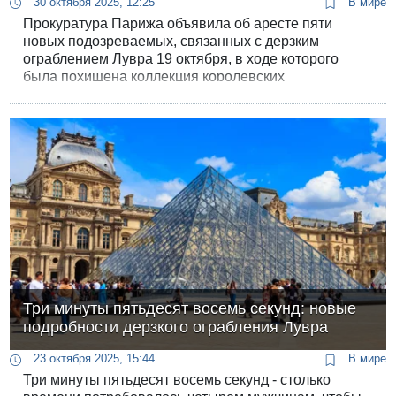
30 октября 2025, 12:25
В мире
Прокуратура Парижа объявила об аресте пяти
новых подозреваемых, связанных с дерзким
ограблением Лувра 19 октября, в ходе которого
была похищена коллекция королевских
драгоценностей оценочной стоимостью около 88
миллионов евро. Несмотря на расширение круга
задержанных, местонахождение украденных
драгоценностей до сих пор остается неизвестным.
Три минуты пятьдесят восемь секунд: новые
подробности дерзкого ограбления Лувра
23 октября 2025, 15:44
В мире
Три минуты пятьдесят восемь секунд - столько