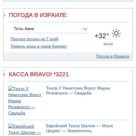
Прогноз погоды: с понедельника усиление жары в
удаленных от моря районах Израиля
ПОГОДА В ИЗРАИЛЕ
09.08.2026 15:49
Хуситы сообщили об ударе дроном по саудовскому НПЗ
компании Aramco
Тель-Авив
09.08.2026 14:43
+32°
Умер пятилетний ребенок, забытый в закрытой машине
Прогноз погоды на 7 дней
ясно
в Лоде
Уровень воды в озере Кинерет
09.08.2026 13:54
Погода в Израиле
Правительство переводит министерству обороны еще
миллиард шекелей сверх утвержденного бюджета "на
срочные секретные нужды"
КАССА BRAVO! *3221
Театр У Никитских Ворот Марка
Розовского — Свадьба
Еврейский Театр Шалом — Моня
Цацкес — Знаменосец