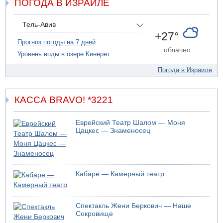
ПОГОДА В ИЗРАИЛЕ
07.08.2026 20:41
Ynet: "Хизбалла" запустила БПЛА со взрывчаткой по
силам ЦАХАЛ
Тель-Авив
07.08.2026 19:16
+27°
ДТП в Ашдоде: тяжело ранены двое маленьких детей
Прогноз погоды на 7 дней
облачно
Уровень воды в озере Кинерет
07.08.2026 19:14
Скончался водитель, врезавшийся в стену в
Погода в Израиле
Иерусалиме
КАССА BRAVO! *3221
Еврейский Театр Шалом — Моня
Цацкес — Знаменосец
Кабаре — Камерный театр
Спектакль Жени Беркович — Наше
Сокровище