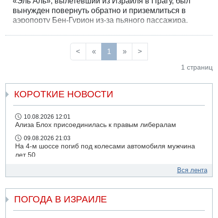
«Эль Аль», вылетевший из Израиля в Прагу, был
вынужден повернуть обратно и приземлиться в
аэропорту Бен-Гурион из-за пьяного пассажира,
устроившего на борту дебош и напавшего на
бортпроводника.
<
«
1
»
>
1 страниц
КОРОТКИЕ НОВОСТИ
10.08.2026 12:01
Ализа Блох присоединилась к правым либералам
09.08.2026 21:03
На 4-м шоссе погиб под колесами автомобиля мужчина
лет 50
09.08.2026 20:04
Вся лента
Сын экс-депутата от партии ШАС арестован за
хранение незаконного оружия и наркотиков
ПОГОДА В ИЗРАИЛЕ
09.08.2026 19:36
16-летний подросток разбился насмерть при падении
со скалы в районе пещеры Кешет