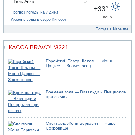
Тель-Авив
09.08.2026 19:13
+33°
16-летний подросток упал со скалы в районе пещеры
Прогноз погоды на 7 дней
ясно
Кешет (Верхняя Галилея)
Уровень воды в озере Кинерет
09.08.2026 19:10
Погода в Израиле
Двое погибших при столкновении автомобилей на 1
шоссе
КАССА BRAVO! *3221
Еврейский Театр Шалом — Моня
Цацкес — Знаменосец
Времена года — Вивальди и Пьяццолла
при свечах
Спектакль Жени Беркович — Наше
Сокровище