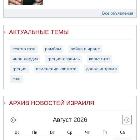
Все объявления
АКТУАЛЬНЫЕ ТЕМЫ
сектор газа
рамбам
война в иране
инон дардик
греция-израиль
кирьят-гат
греция
изменение климата
дональд трамп
сша
АРХИВ НОВОСТЕЙ ИЗРАИЛЯ
Август 2026
Вс
Пн
Вт
Ср
Чт
Пт
Сб