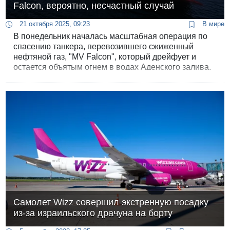
Falcon, вероятно, несчастный случай
21 октября 2025, 09:23
В мире
В понедельник началась масштабная операция по
спасению танкера, перевозившего сжиженный
нефтяной газ, "MV Falcon", который дрейфует и
остается объятым огнем в водах Аденского залива.
Чрезвычайное происшествие произошло 18
октября, когда на борту судна прогремел взрыв.
Самолет Wizz совершил экстренную посадку
из-за израильского драчуна на борту