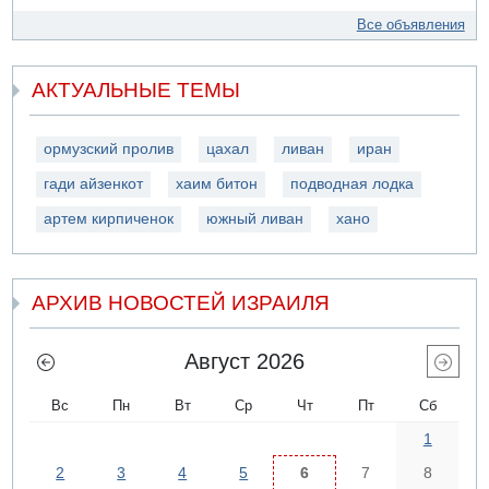
Все объявления
АКТУАЛЬНЫЕ ТЕМЫ
ормузский пролив
цахал
ливан
иран
гади айзенкот
хаим битон
подводная лодка
артем кирпиченок
южный ливан
хано
АРХИВ НОВОСТЕЙ ИЗРАИЛЯ
Август 2026
Вс
Пн
Вт
Ср
Чт
Пт
Сб
1
2
3
4
5
6
7
8