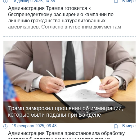
18 декабря 2025, 14:35
В мире
Администрация Трампа готовится к
беспрецедентному расширению кампании по
лишению гражданства натурализованных
американцев. Согласно внутренним документам
Службы гражданства и иммиграции США (USCIS),
Белый дом намерен перевести борьбу с
нарушениями в иммиграционной сфере на
принципиально новый, гораздо более агрессивный
уровень.
Трамп заморозил прошения об иммиграции,
которые были поданы при Байдене
19 февраля 2025, 06:48
В мире
Администрация Трампа приостановила обработку