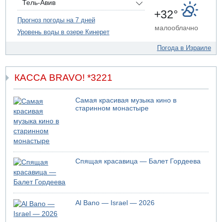
Трое подростков ограбили сексшоп в Холоне
Тель-Авив
+32°
06.08.2026 08:45
Прогноз погоды на 7 дней
Взрыв в Северном Тель-Авиве
малооблачно
Уровень воды в озере Кинерет
Погода в Израиле
КАССА BRAVO! *3221
Самая красивая музыка кино в
старинном монастыре
Спящая красавица — Балет Гордеева
Al Bano — Israel — 2026