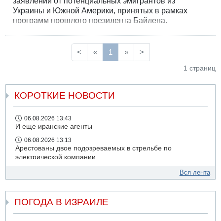
заявлений от потенциальных эмигрантов из
Украины и Южной Америки, принятых в рамках
программ прошлого президента Байдена.
<
«
1
»
>
1 страниц
КОРОТКИЕ НОВОСТИ
06.08.2026 13:43
И еще иранские агенты
06.08.2026 13:13
Арестованы двое подозреваемых в стрельбе по
электрической компании
06.08.2026 13:07
Вся лента
Возле Кирьят-Арбы пожар на местности
06.08.2026 12:06
ПОГОДА В ИЗРАИЛЕ
США не будут давить на Израиль в вопросе Ливана
06.08.2026 11:41