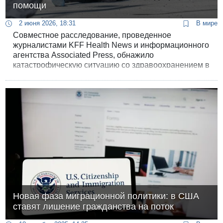
помощи
2 июня 2026, 18:31
В мире
Совместное расследование, проведенное
журналистами KFF Health News и информационного
агентства Associated Press, обнажило
катастрофическую ситуацию со здравоохранением в
американских депортационных центрах. Сотни
заключенных как минимум в 33 штатах подали иски
в федеральные суды, обвиняя иммиграционные
власти в систематической халатности и неоказании
базовой медицинской помощи.
Новая фаза миграционной политики: в США
ставят лишение гражданства на поток