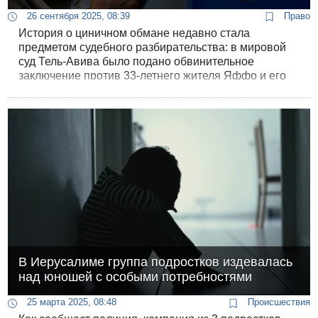
26 сентября 2025, 08:39
Право
История о циничном обмане недавно стала
предметом судебного разбирательства: в мировой
суд Тель-Авива было подано обвинительное
заключение против 33-летнего жителя Яффо и его
63-летнего отца. Они обвиняются в том, что
похитили выигрышный лотерейный билет на сумму
300 000 шекелей у молодого человека из Бат-Яма,
страдающего душевными недугами.
В Иерусалиме группа подростков издевалась
над юношей с особыми потребностями
25 марта 2025, 08:48
Происшествия