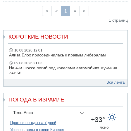
судом о признании вины.
<
«
1
»
>
1 страниц
КОРОТКИЕ НОВОСТИ
10.08.2026 12:01
Ализа Блох присоединилась к правым либералам
09.08.2026 21:03
На 4-м шоссе погиб под колесами автомобиля мужчина
лет 50
09.08.2026 20:04
Вся лента
Сын экс-депутата от партии ШАС арестован за
хранение незаконного оружия и наркотиков
ПОГОДА В ИЗРАИЛЕ
09.08.2026 19:36
16-летний подросток разбился насмерть при падении
со скалы в районе пещеры Кешет
Тель-Авив
09.08.2026 19:13
+33°
16-летний подросток упал со скалы в районе пещеры
Прогноз погоды на 7 дней
ясно
Кешет (Верхняя Галилея)
Уровень воды в озере Кинерет