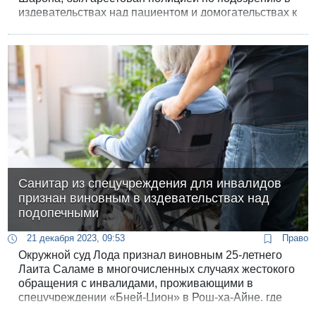
издевательствах над пациентом и домогательствах к
своим подчиненным.
Санитар из спецучреждения для инвалидов
признан виновным в издевательствах над
подопечными
21 декабря 2023, 09:53
Право
Окружной суд Лода признал виновным 25-летнего
Лаита Саламе в многочисленных случаях жестокого
обращения с инвалидами, проживающими в
спецучреждении «Бней-Цион» в Рош-ха-Айне, где
обвиняемый работал. Саламе подписал сделку с