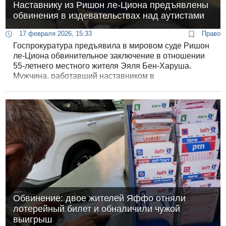
Наставнику из Ришон ле-Циона предъявлены
обвинения в издевательствах над аутистами
17 февраля 2026, 15:33
Право
Госпрокуратура предъявила в мировом суде Ришон
ле-Циона обвинительное заключение в отношении
55-летнего местного жителя Эяля Бен-Харуша.
Мужчина, работавший наставником в
специализированных учреждениях для людей с
расстройством аутистического спектра, обвиняется
в систематическом применении насилия по
отношению к своим подопечным.
Обвинение: двое жителей Яффо отняли
лотерейный билет и обналичили чужой
выигрыш