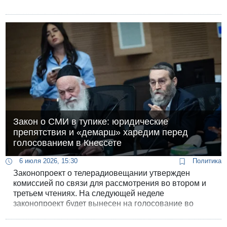
Закон о СМИ в тупике: юридические
препятствия и «демарш» харедим перед
голосованием в Кнессете
6 июля 2026, 15:30
Политика
Законопроект о телерадиовещании утвержден
комиссией по связи для рассмотрения во втором и
третьем чтениях. На следующей неделе
законопроект будет вынесен на голосование во
втором и третьем чтениях на пленарном заседании
кнессета - однако в воздухе все еще висит вопрос,