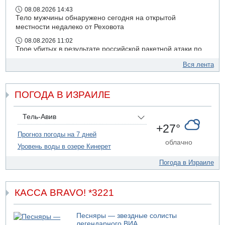
08.08.2026 14:43
Тело мужчины обнаружено сегодня на открытой
местности недалеко от Реховота
08.08.2026 11:02
Трое убитых в результате российской ракетной атаки по
Киеву
Вся лента
07.08.2026 20:43
Поножовщина в Тайбе: 3 мужчин серьезно ранены
ПОГОДА В ИЗРАИЛЕ
07.08.2026 20:41
Ynet: "Хизбалла" запустила БПЛА со взрывчаткой по
силам ЦАХАЛ
Тель-Авив
07.08.2026 19:16
+27°
ДТП в Ашдоде: тяжело ранены двое маленьких детей
Прогноз погоды на 7 дней
облачно
Уровень воды в озере Кинерет
07.08.2026 19:14
Скончался водитель, врезавшийся в стену в
Погода в Израиле
Иерусалиме
07.08.2026 17:57
Подозреваемый в домогательствах в хостеле - Гильбоа
КАССА BRAVO! *3221
Дахан
07.08.2026 17:55
Песняры — звездные солисты
Обнародовано имя полицейского, подозреваемого в
легендарного ВИА