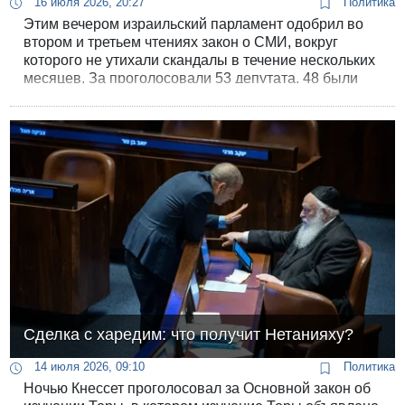
16 июля 2026, 20:27
Политика
Этим вечером израильский парламент одобрил во
втором и третьем чтениях закон о СМИ, вокруг
которого не утихали скандалы в течение нескольких
месяцев. За проголосовали 53 депутата, 48 были
против. Речь о реформе министра связи Шломо
Караи, которую в первом чтении Кнессет принял
еще в прошлом году.
Сделка с харедим: что получит Нетанияху?
14 июля 2026, 09:10
Политика
Ночью Кнессет проголосовал за Основной закон об