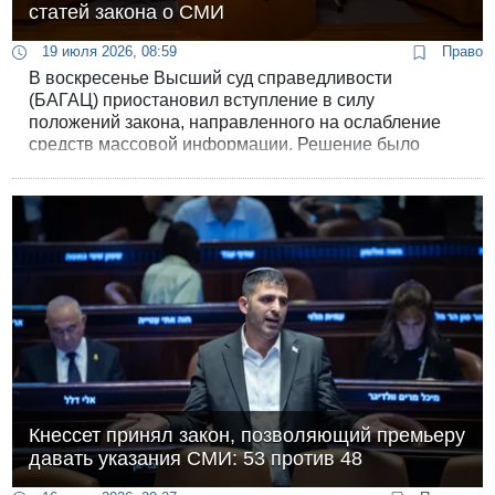
статей закона о СМИ
19 июля 2026, 08:59
Право
В воскресенье Высший суд справедливости
(БАГАЦ) приостановил вступление в силу
положений закона, направленного на ослабление
средств массовой информации. Решение было
принято в рамках четырех новых петиций против
закона, которые были объединены с ранее
поданными.
Кнессет принял закон, позволяющий премьеру
давать указания СМИ: 53 против 48