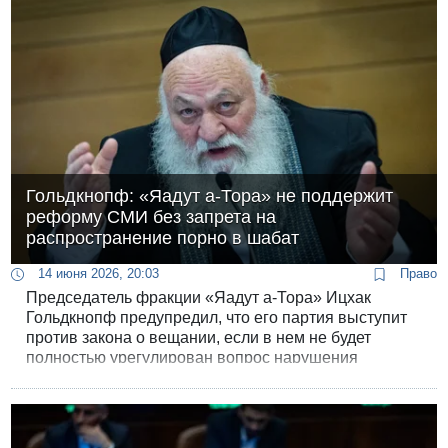
будет ли вообще у коалиции большинство для
принятия этого закона.
Гольдкнопф: «Яадут а-Тора» не поддержит
реформу СМИ без запрета на
распространение порно в шабат
14 июня 2026, 20:03
Право
Председатель фракции «Яадут а-Тора» Ицхак
Гольдкнопф предупредил, что его партия выступит
против закона о вещании, если в нем не будет
полностью урегулирован вопрос нарушения
субботы и не появится запрет на «неподобающие»
передачи.