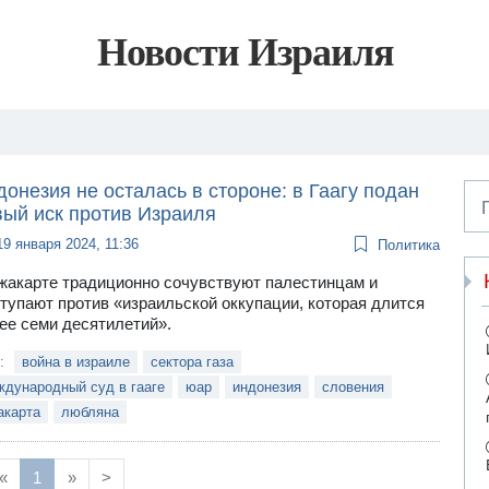
Новости Израиля
онезия не осталась в стороне: в Гаагу подан
вый иск против Израиля
19 января 2024, 11:36
Политика
жакарте традиционно сочувствуют палестинцам и
тупают против «израильской оккупации, которая длится
ее семи десятилетий».
и:
война в израиле
сектора газа
ждународный суд в гааге
юар
индонезия
словения
акарта
любляна
«
1
»
>