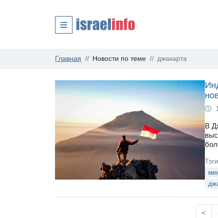
Главная
Новости по теме
джакарта
Инд
но
В Д
выс
бол
Тэг
ме
дж
<